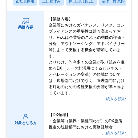
正社員採用
土日祝休み
休日120日以上
産休・育休あり
【業務内容】
企業等におけるガバナンス、リスク、コン
業務内容
プライアンスの重要性は益々高まってお
り、PwCは企業等のこれらの機能の評価・
分析、アウトソーシング、アドバイザリー
等によって支援する機会が増加していま
す。
とりわけ、昨今多くの企業が取り組みを進
めるDX（データ利活用によるビジネス・
オペレーションの変革）の領域について
は、現場部門だけでなく、管理部門におけ
る対応のための各種支援の要請が年々高ま
っています。
…続きを読む
【DX領域】
・企業等（業界・業種問わず）のDX施策
対象となる方
推進の統括部門における実務経験者
…続きを読む