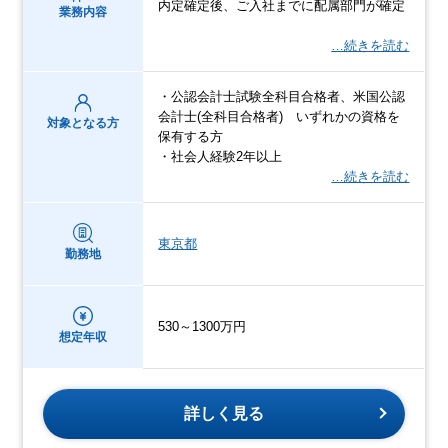
内定確定後、ご入社までに配属部門が確定
業務内容
…続きを読む
・公認会計士試験全科目合格者、米国公認
会計士(全科目合格者) いずれかの資格を
対象となる方
保有する方
・社会人経験2年以上
…続きを読む
東京都
勤務地
530～1300万円
想定年収
詳しく見る