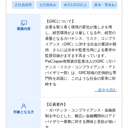
正社員採用
土日祝休み
休日120日以上
産休・育休あり
【GRCについて】
企業を取り巻く環境の変化が激しさを増
業務内容
し、経営環境がより厳しくなる中、経営の
基盤となるガバナンス、リスク、コンプラ
イアンス（GRC）に対する社会の要請や期
待、さらには法令や監督当局による要求や
監督目線がますます高まっています。
PwCJapan有限責任監査法人のGRC（ガバ
ナンス・リスク・コンプライアンス・アド
バイザリー部）は、GRC領域の圧倒的な専
門性を武器に、このような社会の変革に対
峙する
…続きを読む
【応募要件】
・ガバナンス・コンプライアンス・金融規
対象となる方
制を中心とした、幅広い金融機関向けアド
バイザリー業務に対する興味と意欲が強い
方