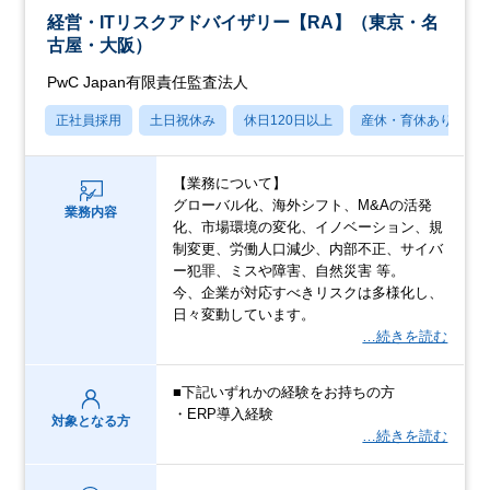
経営・ITリスクアドバイザリー【RA】（東京・名
古屋・大阪）
PwC Japan有限責任監査法人
正社員採用
土日祝休み
休日120日以上
産休・育休あり
【業務について】
グローバル化、海外シフト、M&Aの活発
業務内容
化、市場環境の変化、イノベーション、規
制変更、労働人口減少、内部不正、サイバ
ー犯罪、ミスや障害、自然災害 等。
今、企業が対応すべきリスクは多様化し、
日々変動しています。
…続きを読む
■下記いずれかの経験をお持ちの方
・ERP導入経験
対象となる方
…続きを読む