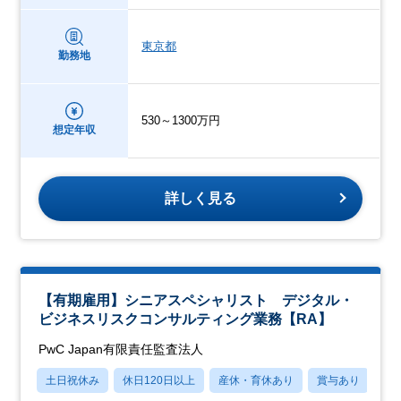
東京都
勤務地
530～1300万円
想定年収
詳しく見る
【有期雇用】シニアスペシャリスト デジタル・
ビジネスリスクコンサルティング業務【RA】
PwC Japan有限責任監査法人
土日祝休み
休日120日以上
産休・育休あり
賞与あり
転