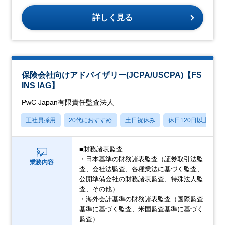
詳しく見る
保険会社向けアドバイザリー(JCPA/USCPA)【FS
INS IAG】
PwC Japan有限責任監査法人
正社員採用
20代におすすめ
土日祝休み
休日120日以上
■財務諸表監査
・日本基準の財務諸表監査（証券取引法監
業務内容
査、会社法監査、各種業法に基づく監査、
公開準備会社の財務諸表監査、特殊法人監
査、その他）
・海外会計基準の財務諸表監査（国際監査
基準に基づく監査、米国監査基準に基づく
監査）