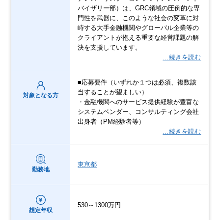
バイザリー部）は、GRC領域の圧倒的な専
門性を武器に、このような社会の変革に対
峙する大手金融機関やグローバル企業等の
クライアントが抱える重要な経営課題の解
決を支援しています。
…続きを読む
■応募要件（いずれか１つは必須、複数該
当することが望ましい）
対象となる方
・金融機関へのサービス提供経験が豊富な
システムベンダー、コンサルティング会社
出身者（PM経験者等）
…続きを読む
東京都
勤務地
530～1300万円
想定年収