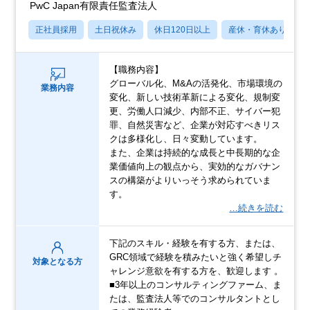
PwC Japan有限責任監査法人
正社員採用
土日祝休み
休日120日以上
産休・育休あり
【職務内容】
グローバル化、M&Aの活発化、市場環境の
業務内容
変化、新しい技術革新による変化、規制変
更、労働人口減少、内部不正、サイバー犯
罪、自然災害など、企業が対応すべきリス
クは多様化し、日々変動しています。
また、企業は持続的な成長と中長期的な企
業価値向上の観点から、実効的なガバナン
スの構築がよりいっそう求められていま
す。
…続きを読む
下記のスキル・経験を有する方、または、
GRC領域で経験を積みたいと強く希望しチ
対象となる方
ャレンジ意欲を有する方を、歓迎します 。
■3年以上のコンサルティングファーム、ま
たは、監査法人等でのコンサルタントとし