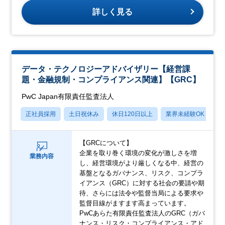
詳しく見る
データ・テクノロジーアドバイザリー【経営課
題・金融規制・コンプライアンス関連】【GRC】
PwC Japan有限責任監査法人
正社員採用
土日祝休み
休日120日以上
業界未経験OK
産
【GRCについて】
企業を取り巻く環境の変化が激しさを増
業務内容
し、経営環境がより厳しくなる中、経営の
基盤となるガバナンス、リスク、コンプラ
イアンス（GRC）に対する社会の要請や期
待、さらには法令や監督当局による要求や
監督目線がますます高まっています。
PwCあらた有限責任監査法人のGRC（ガバ
ナンス・リスク・コンプライアンス・アド