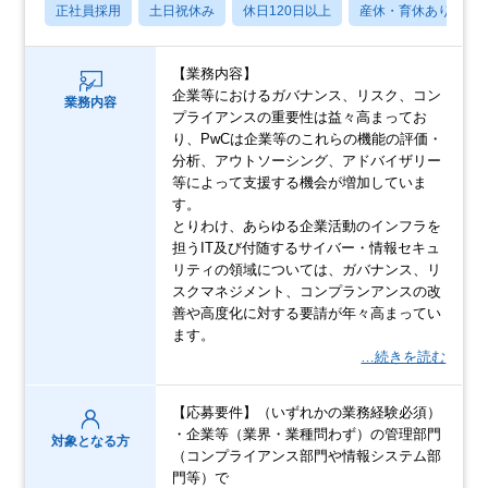
正社員採用
土日祝休み
休日120日以上
産休・育休あり
【業務内容】
企業等におけるガバナンス、リスク、コン
業務内容
プライアンスの重要性は益々高まってお
り、PwCは企業等のこれらの機能の評価・
分析、アウトソーシング、アドバイザリー
等によって支援する機会が増加していま
す。
とりわけ、あらゆる企業活動のインフラを
担うIT及び付随するサイバー・情報セキュ
リティの領域については、ガバナンス、リ
スクマネジメント、コンプランアンスの改
善や高度化に対する要請が年々高まってい
ます。
…続きを読む
【応募要件】（いずれかの業務経験必須）
・企業等（業界・業種問わず）の管理部門
対象となる方
（コンプライアンス部門や情報システム部
門等）で