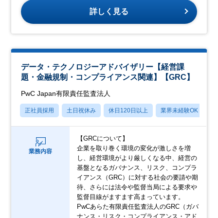
詳しく見る
データ・テクノロジーアドバイザリー【経営課
題・金融規制・コンプライアンス関連】【GRC】
PwC Japan有限責任監査法人
正社員採用
土日祝休み
休日120日以上
業界未経験OK
産
【GRCについて】
企業を取り巻く環境の変化が激しさを増
業務内容
し、経営環境がより厳しくなる中、経営の
基盤となるガバナンス、リスク、コンプラ
イアンス（GRC）に対する社会の要請や期
待、さらには法令や監督当局による要求や
監督目線がますます高まっています。
PwCあらた有限責任監査法人のGRC（ガバ
ナンス・リスク・コンプライアンス・アド