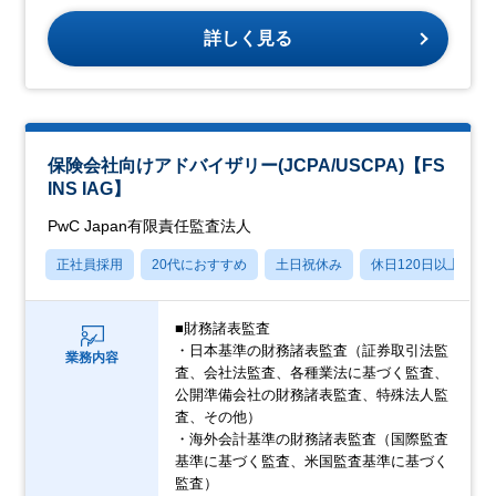
詳しく見る
保険会社向けアドバイザリー(JCPA/USCPA)【FS
INS IAG】
PwC Japan有限責任監査法人
正社員採用
20代におすすめ
土日祝休み
休日120日以上
■財務諸表監査
・日本基準の財務諸表監査（証券取引法監
業務内容
査、会社法監査、各種業法に基づく監査、
公開準備会社の財務諸表監査、特殊法人監
査、その他）
・海外会計基準の財務諸表監査（国際監査
基準に基づく監査、米国監査基準に基づく
監査）