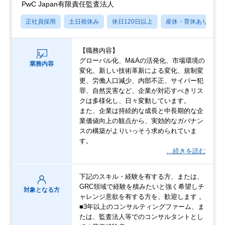
PwC Japan有限責任監査法人
正社員採用
土日祝休み
休日120日以上
産休・育休あり
【職務内容】
グローバル化、M&Aの活発化、市場環境の
業務内容
変化、新しい技術革新による変化、規制変
更、労働人口減少、内部不正、サイバー犯
罪、自然災害など、企業が対応すべきリス
クは多様化し、日々変動しています。
また、企業は持続的な成長と中長期的な企
業価値向上の観点から、実効的なガバナン
スの構築がよりいっそう求められていま
す。
…続きを読む
下記のスキル・経験を有する方、または、
GRC領域で経験を積みたいと強く希望しチ
対象となる方
ャレンジ意欲を有する方を、歓迎します 。
■3年以上のコンサルティングファーム、ま
たは、監査法人等でのコンサルタントとし