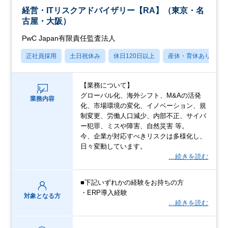
経営・ITリスクアドバイザリー【RA】（東京・名
古屋・大阪）
PwC Japan有限責任監査法人
正社員採用
土日祝休み
休日120日以上
産休・育休あり
【業務について】
グローバル化、海外シフト、M&Aの活発
業務内容
化、市場環境の変化、イノベーション、規
制変更、労働人口減少、内部不正、サイバ
ー犯罪、ミスや障害、自然災害 等。
今、企業が対応すべきリスクは多様化し、
日々変動しています。
…続きを読む
■下記いずれかの経験をお持ちの方
・ERP導入経験
対象となる方
…続きを読む