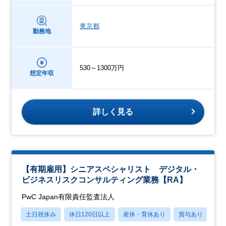
東京都
勤務地
530～1300万円
想定年収
詳しく見る
【有期雇用】シニアスペシャリスト デジタル・
ビジネスリスクコンサルティング業務【RA】
PwC Japan有限責任監査法人
土日祝休み
休日120日以上
産休・育休あり
賞与あり
転