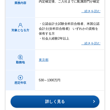
内定確定後、ご入社までに配属部門が確定
業務内容
…続きを読む
・公認会計士試験全科目合格者、米国公認
会計士(全科目合格者) いずれかの資格を
対象となる方
保有する方
・社会人経験2年以上
…続きを読む
東京都
勤務地
530～1300万円
想定年収
詳しく見る