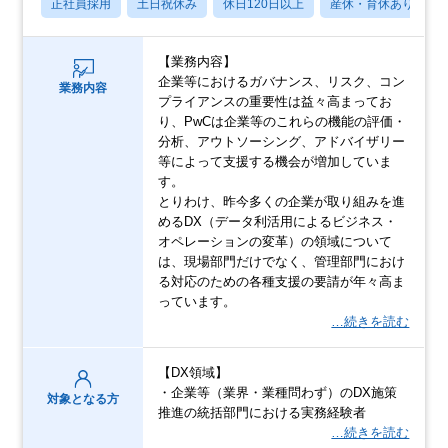
正社員採用
土日祝休み
休日120日以上
産休・育休あり
【業務内容】
企業等におけるガバナンス、リスク、コン
業務内容
プライアンスの重要性は益々高まってお
り、PwCは企業等のこれらの機能の評価・
分析、アウトソーシング、アドバイザリー
等によって支援する機会が増加していま
す。
とりわけ、昨今多くの企業が取り組みを進
めるDX（データ利活用によるビジネス・
オペレーションの変革）の領域について
は、現場部門だけでなく、管理部門におけ
る対応のための各種支援の要請が年々高ま
っています。
…続きを読む
【DX領域】
・企業等（業界・業種問わず）のDX施策
対象となる方
推進の統括部門における実務経験者
…続きを読む