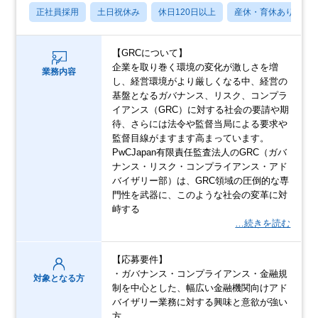
正社員採用
土日祝休み
休日120日以上
産休・育休あり
【GRCについて】
企業を取り巻く環境の変化が激しさを増
業務内容
し、経営環境がより厳しくなる中、経営の
基盤となるガバナンス、リスク、コンプラ
イアンス（GRC）に対する社会の要請や期
待、さらには法令や監督当局による要求や
監督目線がますます高まっています。
PwCJapan有限責任監査法人のGRC（ガバ
ナンス・リスク・コンプライアンス・アド
バイザリー部）は、GRC領域の圧倒的な専
門性を武器に、このような社会の変革に対
峙する
…続きを読む
【応募要件】
・ガバナンス・コンプライアンス・金融規
対象となる方
制を中心とした、幅広い金融機関向けアド
バイザリー業務に対する興味と意欲が強い
方