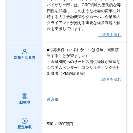
バイザリー部）は、GRC領域の圧倒的な専
門性を武器に、このような社会の変革に対
峙する大手金融機関やグローバル企業等の
クライアントが抱える重要な経営課題の解
決を支援しています。
…続きを読む
■応募要件（いずれか１つは必須、複数該
当することが望ましい）
対象となる方
・金融機関へのサービス提供経験が豊富な
システムベンダー、コンサルティング会社
出身者（PM経験者等）
…続きを読む
東京都
勤務地
530～1300万円
想定年収