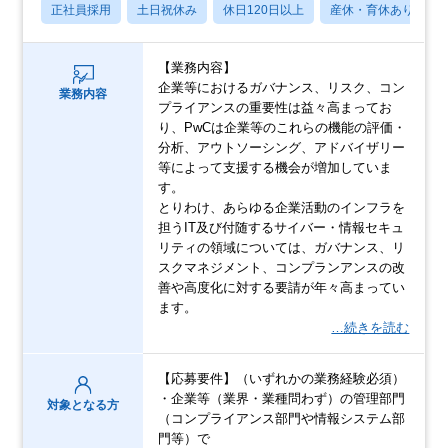
正社員採用
土日祝休み
休日120日以上
産休・育休あり
【業務内容】
企業等におけるガバナンス、リスク、コン
業務内容
プライアンスの重要性は益々高まってお
り、PwCは企業等のこれらの機能の評価・
分析、アウトソーシング、アドバイザリー
等によって支援する機会が増加していま
す。
とりわけ、あらゆる企業活動のインフラを
担うIT及び付随するサイバー・情報セキュ
リティの領域については、ガバナンス、リ
スクマネジメント、コンプランアンスの改
善や高度化に対する要請が年々高まってい
ます。
…続きを読む
【応募要件】（いずれかの業務経験必須）
・企業等（業界・業種問わず）の管理部門
対象となる方
（コンプライアンス部門や情報システム部
門等）で