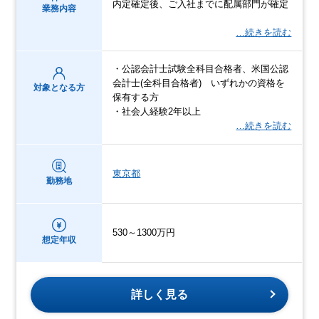
内定確定後、ご入社までに配属部門が確定
業務内容
…続きを読む
・公認会計士試験全科目合格者、米国公認
会計士(全科目合格者) いずれかの資格を
対象となる方
保有する方
・社会人経験2年以上
…続きを読む
東京都
勤務地
530～1300万円
想定年収
詳しく見る