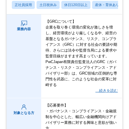
正社員採用
土日祝休み
休日120日以上
産休・育休あり
【GRCについて】
企業を取り巻く環境の変化が激しさを増
業務内容
し、経営環境がより厳しくなる中、経営の
基盤となるガバナンス、リスク、コンプラ
イアンス（GRC）に対する社会の要請や期
待、さらには法令や監督当局による要求や
監督目線がますます高まっています。
PwCJapan有限責任監査法人のGRC（ガバ
ナンス・リスク・コンプライアンス・アド
バイザリー部）は、GRC領域の圧倒的な専
門性を武器に、このような社会の変革に対
峙する
…続きを読む
【応募要件】
・ガバナンス・コンプライアンス・金融規
対象となる方
制を中心とした、幅広い金融機関向けアド
バイザリー業務に対する興味と意欲が強い
方