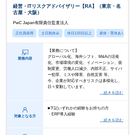
経営・ITリスクアドバイザリー【RA】（東京・名
古屋・大阪）
PwC Japan有限責任監査法人
正社員採用
土日祝休み
休日120日以上
産休・育休あり
【業務について】
グローバル化、海外シフト、M&Aの活発
業務内容
化、市場環境の変化、イノベーション、規
制変更、労働人口減少、内部不正、サイバ
ー犯罪、ミスや障害、自然災害 等。
今、企業が対応すべきリスクは多様化し、
日々変動しています。
…続きを読む
■下記いずれかの経験をお持ちの方
・ERP導入経験
対象となる方
…続きを読む