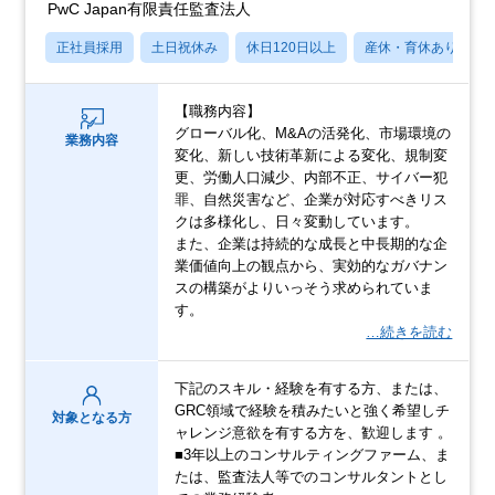
PwC Japan有限責任監査法人
正社員採用
土日祝休み
休日120日以上
産休・育休あり
【職務内容】
グローバル化、M&Aの活発化、市場環境の
業務内容
変化、新しい技術革新による変化、規制変
更、労働人口減少、内部不正、サイバー犯
罪、自然災害など、企業が対応すべきリス
クは多様化し、日々変動しています。
また、企業は持続的な成長と中長期的な企
業価値向上の観点から、実効的なガバナン
スの構築がよりいっそう求められていま
す。
…続きを読む
下記のスキル・経験を有する方、または、
GRC領域で経験を積みたいと強く希望しチ
対象となる方
ャレンジ意欲を有する方を、歓迎します 。
■3年以上のコンサルティングファーム、ま
たは、監査法人等でのコンサルタントとし