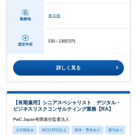
東京都
勤務地
530～1300万円
想定年収
詳しく見る
【有期雇用】シニアスペシャリスト デジタル・
ビジネスリスクコンサルティング業務【RA】
PwC Japan有限責任監査法人
土日祝休み
休日120日以上
産休・育休あり
賞与あり
転