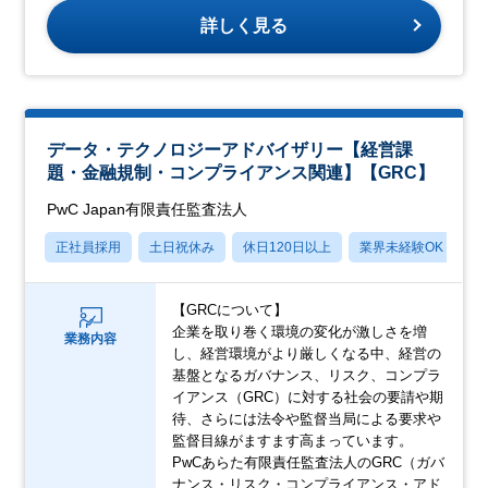
詳しく見る
データ・テクノロジーアドバイザリー【経営課
題・金融規制・コンプライアンス関連】【GRC】
PwC Japan有限責任監査法人
正社員採用
土日祝休み
休日120日以上
業界未経験OK
産
【GRCについて】
企業を取り巻く環境の変化が激しさを増
業務内容
し、経営環境がより厳しくなる中、経営の
基盤となるガバナンス、リスク、コンプラ
イアンス（GRC）に対する社会の要請や期
待、さらには法令や監督当局による要求や
監督目線がますます高まっています。
PwCあらた有限責任監査法人のGRC（ガバ
ナンス・リスク・コンプライアンス・アド