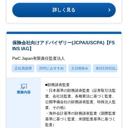
詳しく見る
保険会社向けアドバイザリー(JCPA/USCPA)【FS
INS IAG】
PwC Japan有限責任監査法人
正社員採用
20代におすすめ
土日祝休み
休日120日以上
■財務諸表監査
・日本基準の財務諸表監査（証券取引法監
業務内容
査、会社法監査、各種業法に基づく監査、
公開準備会社の財務諸表監査、特殊法人監
査、その他）
・海外会計基準の財務諸表監査（国際監査
基準に基づく監査、米国監査基準に基づく
監査）