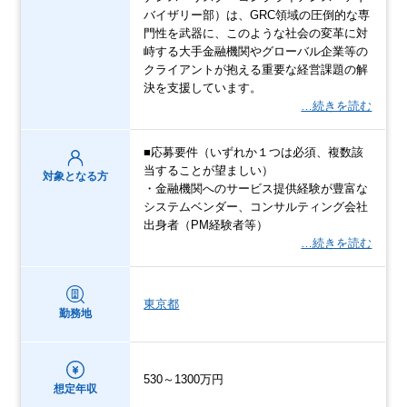
バイザリー部）は、GRC領域の圧倒的な専
門性を武器に、このような社会の変革に対
峙する大手金融機関やグローバル企業等の
クライアントが抱える重要な経営課題の解
決を支援しています。
…続きを読む
■応募要件（いずれか１つは必須、複数該
当することが望ましい）
対象となる方
・金融機関へのサービス提供経験が豊富な
システムベンダー、コンサルティング会社
出身者（PM経験者等）
…続きを読む
東京都
勤務地
530～1300万円
想定年収