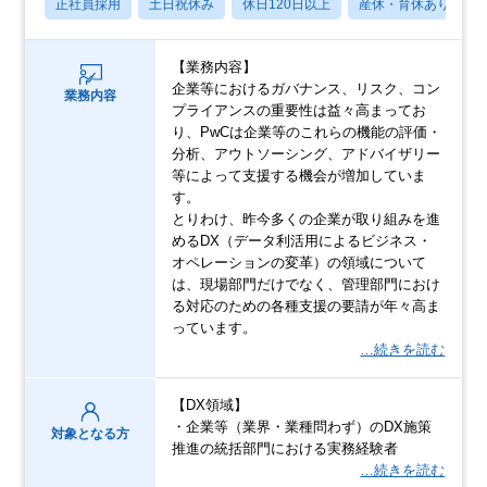
正社員採用
土日祝休み
休日120日以上
産休・育休あり
【業務内容】
企業等におけるガバナンス、リスク、コン
業務内容
プライアンスの重要性は益々高まってお
り、PwCは企業等のこれらの機能の評価・
分析、アウトソーシング、アドバイザリー
等によって支援する機会が増加していま
す。
とりわけ、昨今多くの企業が取り組みを進
めるDX（データ利活用によるビジネス・
オペレーションの変革）の領域について
は、現場部門だけでなく、管理部門におけ
る対応のための各種支援の要請が年々高ま
っています。
…続きを読む
【DX領域】
・企業等（業界・業種問わず）のDX施策
対象となる方
推進の統括部門における実務経験者
…続きを読む