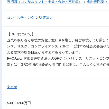
専門職（コンサルタント・士業・金融・不動産）
金融専門職
コンサルティング
監査法人
【GRCについて】
企業を取り巻く環境の変化が激しさを増し、経営環境がより厳し
ンス、リスク、コンプライアンス（GRC）に対する社会の要請や
よる要求や監督目線がますます高まっています。
PwCJapan有限責任監査法人のGRC（ガバナンス・リスク・コ
部）は、GRC領域の圧倒的な専門性を武器に、このような社会の
東京都
530～1300万円