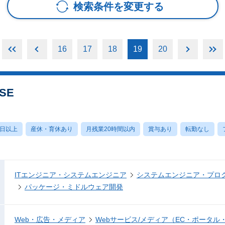
検索条件を変更する
16
17
18
19
20
SE
0日以上
産休・育休あり
月残業20時間以内
賞与あり
転勤なし
ITエンジニア・システムエンジニア
システムエンジニア・プロ
パッケージ・ミドルウェア開発
Web・広告・メディア
Webサービス/メディア（EC・ポータル