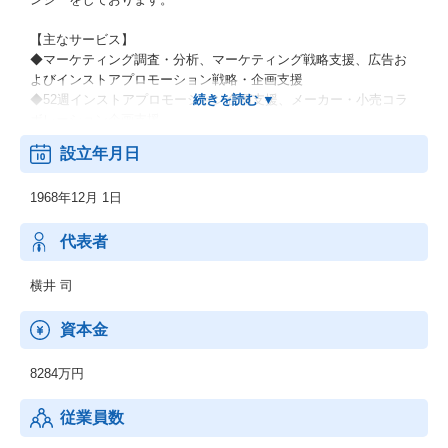
【主なサービス】
◆マーケティング調査・分析、マーケティング戦略支援、広告お
よびインストアプロモーション戦略・企画支援
◆52週インストアプロモーション企画支援、メーカー・小売コラ
ボレーション企画支援
◆ブランド開発・育成計画支援、クロスメディアプロモーション
設立年月日
企画支援
◆売り場空間演出、イベント・展示会企画運営、クリエイティブ
1968年12月 1日
戦略支援、デザイン制作
◆デジタル媒体企画制作、WEBコミュニケーションサイト運営、
各種SPツール制作・物流システム運営
代表者
など
横井 司
資本金
8284万円
従業員数