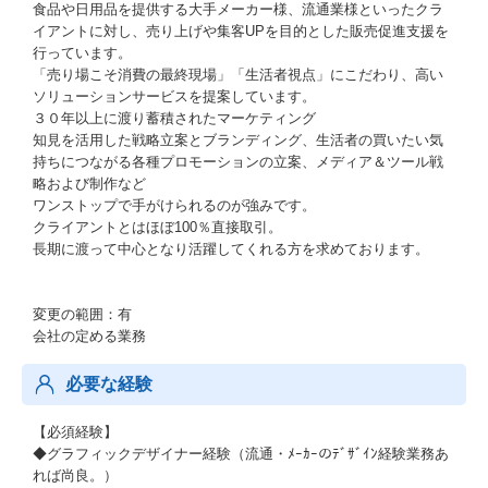
食品や日用品を提供する大手メーカー様、流通業様といったクラ
イアントに対し、売り上げや集客UPを目的とした販売促進支援を
行っています。
「売り場こそ消費の最終現場」「生活者視点」にこだわり、高い
ソリューションサービスを提案しています。
３０年以上に渡り蓄積されたマーケティング
知見を活用した戦略立案とブランディング、生活者の買いたい気
持ちにつながる各種プロモーションの立案、メディア＆ツール戦
略および制作など
ワンストップで手がけられるのが強みです。
クライアントとはほぼ100％直接取引。
長期に渡って中心となり活躍してくれる方を求めております。
変更の範囲：有
会社の定める業務
必要な経験
【必須経験】
◆グラフィックデザイナー経験（流通・ﾒｰｶｰのﾃﾞｻﾞｲﾝ経験業務あ
れば尚良。）