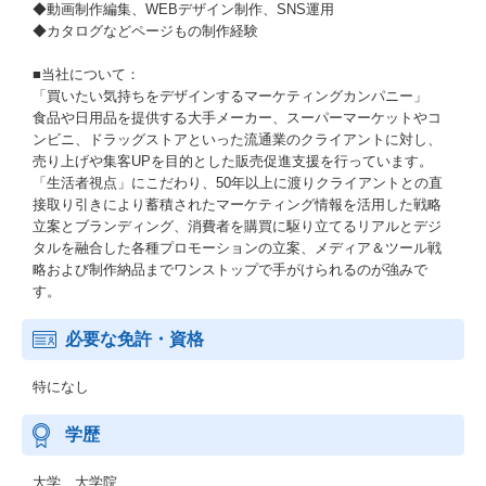
◆動画制作編集、WEBデザイン制作、SNS運用
◆カタログなどページもの制作経験
■当社について：
「買いたい気持ちをデザインするマーケティングカンパニー」
食品や日用品を提供する大手メーカー、スーパーマーケットやコ
ンビニ、ドラッグストアといった流通業のクライアントに対し、
売り上げや集客UPを目的とした販売促進支援を行っています。
「生活者視点」にこだわり、50年以上に渡りクライアントとの直
接取り引きにより蓄積されたマーケティング情報を活用した戦略
立案とブランディング、消費者を購買に駆り立てるリアルとデジ
タルを融合した各種プロモーションの立案、メディア＆ツール戦
略および制作納品までワンストップで手がけられるのが強みで
す。
必要な免許・資格
特になし
学歴
大学 大学院