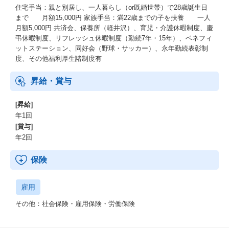
住宅手当：親と別居し、一人暮らし（or既婚世帯）で28歳誕生日
まで 月額15,000円 家族手当：満22歳までの子を扶養 一人
月額5,000円 共済会、保養所（軽井沢）、育児・介護休暇制度、慶
弔休暇制度、リフレッシュ休暇制度（勤続7年・15年）、ベネフィ
ットステーション、同好会（野球・サッカー）、永年勤続表彰制
度、その他福利厚生諸制度有
昇給・賞与
[昇給]
年1回
[賞与]
年2回
保険
雇用
その他：社会保険・雇用保険・労働保険