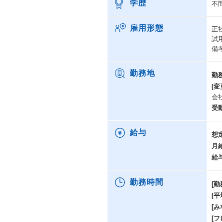
学歴
不
雇用形態
正
試
備
勤務地
勤
[変
会
受
給与
想
月
給
勤務時間
[勤
[
[み
[