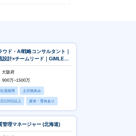
ラウド・AI戦略コンサルタント｜
流設計×チームリード｜GIMLE事
The AI Allian
大阪府
900万~1500万
正社員採用
土日祝休み
日120日以上
産休・育休あり
賞与あり
質管理マネージャー (北海道)