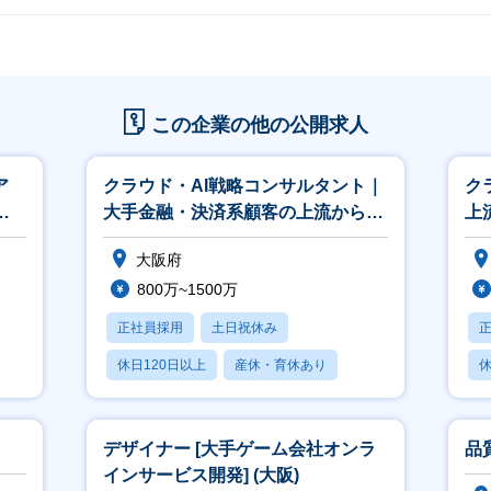
この企業の他の公開求人
ア
クラウド・AI戦略コンサルタント｜
ク
ビ
大手金融・決済系顧客の上流から納
上
品まで担当【The AI Alli
業【
大阪府
800万~1500万
正社員採用
土日祝休み
休日120日以上
産休・育休あり
休
賞与あり
デザイナー [大手ゲーム会社オンラ
品
インサービス開発] (大阪)