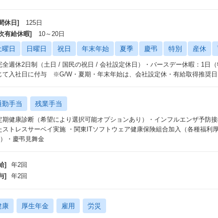
間休日]
125日
年次有給休暇]
10～20日
土曜日
日曜日
祝日
年末年始
夏季
慶弔
特別
産休
完全週休2日制（土日 / 国民の祝日 / 会社設定休日）・バースデー休暇：1日
じて入社日に付与 ※G/W・夏期・年末年始は、会社設定休・有給取得推奨
通勤手当
残業手当
定期健康診断（希望により選択可能オプションあり）・インフルエンザ予防接
ストレスサーベイ実施 ・関東ITソフトウェア健康保険組合加入（各種福利厚生 利用可能：h
jp/）・慶弔見舞金
給]
年2回
与]
年2回
健康
厚生年金
雇用
労災