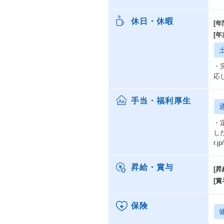
休日・休暇
[年
[
・
応
手当・福利厚生
・
した
r.
昇給・賞与
[昇
[賞
保険