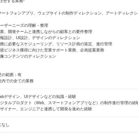
お任せする業務*
マートフォンアプリ、ウェブサイトの制作ディレクション、アートディレクシ
 ユーザーニーズの理解・整理
 営業、開発チームと連携しながらの顧客との要件整理
 情報設計、UI設計、デザインのディレクション
 業務に必要なスケジューリング、リソース計画の策定、進行管理
 新規ビジネス獲得に向けた営業サポート業務、企画提案業務
 映像コンテンツのディレクション
更の範囲：有
社内での全ての業務
 Webデザイン、UIデザインなどの知識・経験
 デジタルプロダクト（Web、スマートフォンアプリなど）の制作進行管理の経
 デザイナー、エンジニアと連携して開発を進めた経験
になし