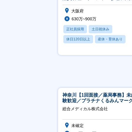
大阪府
630万~900万
正社員採用
土日祝休み
休日120日以上
産休・育休あり
賞与あり
神奈川【1回面接／薬局事務】未
験歓迎／プラチナくるみんマー
得／月平均残業13h／年休126日
総合メディカル株式会社
未確定