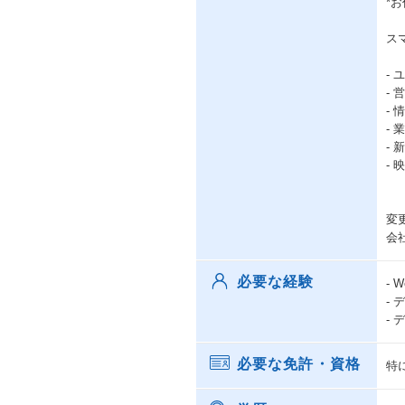
*
ス
-
-
-
-
-
-
変
会
必要な経験
-
-
-
必要な免許・資格
特