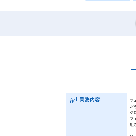
業務内容
フ
だ
グ
フ
組