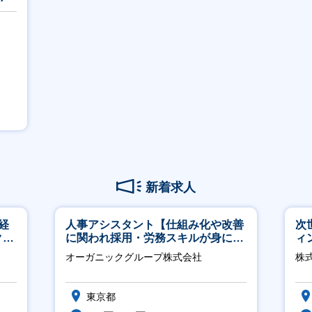
新着求人
経
人事アシスタント【仕組み化や改善
次
ク取
に関われ採用・労務スキルが身につ
ィ
く環境／年商120億円超の事業会
オーガニックグループ株式会社
株
社】
東京都