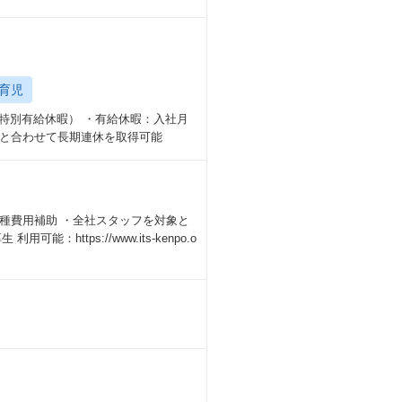
育児
（特別有給休暇） ・有給休暇：入社月
日と合わせて長期連休を取得可能
種費用補助 ・全社スタッフを対象と
ttps://www.its-kenpo.o