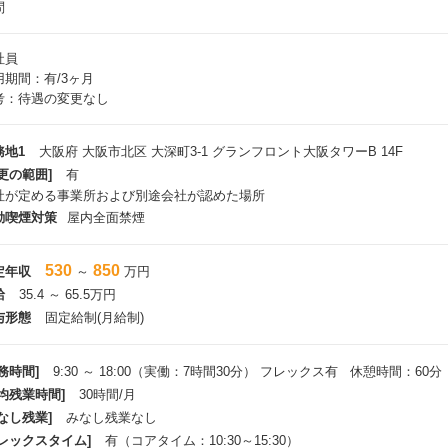
問
社員
用期間：有/3ヶ月
考：待遇の変更なし
務地1
大阪府 大阪市北区 大深町3-1 グランフロント大阪タワーB 14F
更の範囲]
有
社が定める事業所および別途会社が認めた場所
動喫煙対策
屋内全面禁煙
530
850
定年収
～
万円
給
35.4 ～ 65.5万円
与形態
固定給制(月給制)
務時間]
9:30 ～ 18:00（実働：7時間30分） フレックス有 休憩時間：60分
平均残業時間]
30時間/月
なし残業]
みなし残業なし
フレックスタイム]
有（コアタイム：10:30～15:30）