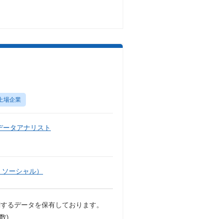
上場企業
データアナリスト
・ソーシャル）
関するデータを保有しております。
数)