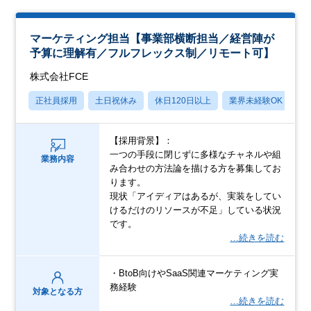
マーケティング担当【事業部横断担当／経営陣が
予算に理解有／フルフレックス制／リモート可】
株式会社FCE
正社員採用
土日祝休み
休日120日以上
業界未経験OK
月
【採用背景】：
一つの手段に閉じずに多様なチャネルや組
業務内容
み合わせの方法論を描ける方を募集してお
ります。
現状「アイディアはあるが、実装をしてい
けるだけのリソースが不足」している状況
です。
…続きを読む
・BtoB向けやSaaS関連マーケティング実
務経験
対象となる方
…続きを読む