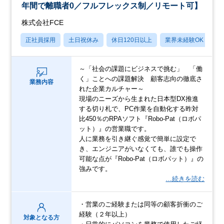
年間で離職者0／フルフレックス制／リモート可】
株式会社FCE
正社員採用
土日祝休み
休日120日以上
業界未経験OK
月
～「社会の課題にビジネスで挑む」 「働
く」ことへの課題解決 顧客志向の徹底さ
業務内容
れた企業カルチャー～
現場のニーズから生まれた日本型DX推進
する切り札で、PC作業を自動化する昨対
比450％のRPAソフト『Robo-Pat（ロボパ
ット）』の営業職です。
人に業務を引き継ぐ感覚で簡単に設定で
き、エンジニアがいなくても、誰でも操作
可能な点が『Robo-Pat（ロボパット）』の
強みです。
…続きを読む
・営業のご経験または同等の顧客折衝のご
経験（２年以上）
対象となる方