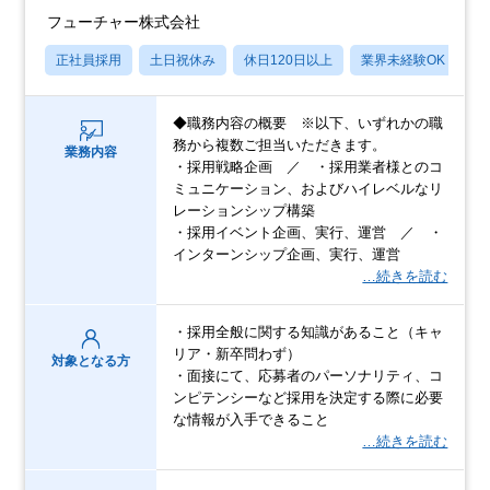
フューチャー株式会社
正社員採用
土日祝休み
休日120日以上
業界未経験OK
産
◆職務内容の概要 ※以下、いずれかの職
務から複数ご担当いただきます。
業務内容
・採用戦略企画 ／ ・採用業者様とのコ
ミュニケーション、およびハイレベルなリ
レーションシップ構築
・採用イベント企画、実行、運営 ／ ・
インターンシップ企画、実行、運営
…続きを読む
・採用全般に関する知識があること（キャ
リア・新卒問わず）
対象となる方
・面接にて、応募者のパーソナリティ、コ
ンピテンシーなど採用を決定する際に必要
な情報が入手できること
…続きを読む