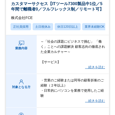
カスタマーサクセス【ITツール7300製品中1位／5
年間で離職者0／フルフレックス制／リモート可】
株式会社FCE
正社員採用
土日祝休み
休日120日以上
業界未経験OK
月
～「社会の課題にビジネスで挑む」 「働
く」ことへの課題解決 顧客志向の徹底され
業務内容
た企業カルチャー～
【サービス】
…続きを読む
・営業のご経験または同等の顧客折衝のご
経験（２年以上）
対象となる方
・日常的にパソコンを業務で使用したご経
験
…続きを読む