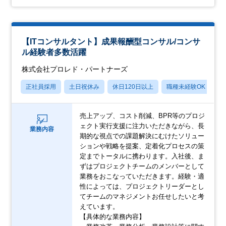
【ITコンサルタント】成果報酬型コンサル/コンサ
ル経験者多数活躍
株式会社プロレド・パートナーズ
正社員採用
土日祝休み
休日120日以上
職種未経験OK
産
売上アップ、コスト削減、BPR等のプロジ
ェクト実行支援に注力いただきながら、長
業務内容
期的な視点での課題解決にむけたソリュー
ションや戦略を提案、定着化プロセスの策
定までトータルに携わります。入社後、ま
ずはプロジェクトチームのメンバーとして
業務をおこなっていただきます。経験・適
性によっては、プロジェクトリーダーとし
てチームのマネジメントお任せしたいと考
えています。
【具体的な業務内容】