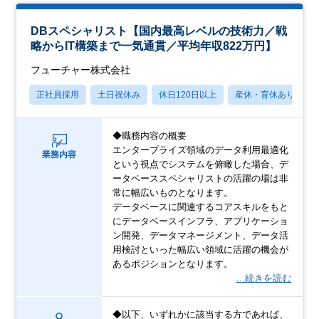
DBスペシャリスト【国内最高レベルの技術力／戦
略からIT構築まで一気通貫／平均年収822万円】
フューチャー株式会社
正社員採用
土日祝休み
休日120日以上
産休・育休あり
◆職務内容の概要
エンタープライズ領域のデータ利用最適化
業務内容
という視点でシステムを俯瞰した場合、デ
ータベーススペシャリストの活躍の場は非
常に幅広いものとなります。
データベースに関連するコアスキルをもと
にデータベースインフラ、アプリケーショ
ン開発、データマネージメント、データ活
用検討といった幅広い領域に活躍の機会が
あるポジションとなります。
…続きを読む
◆以下、いずれかに該当する方であれば、