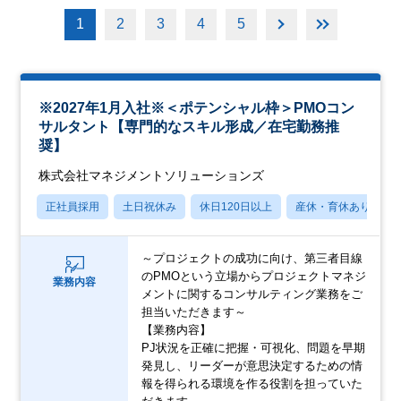
1
2
3
4
5
※2027年1月入社※＜ポテンシャル枠＞PMOコン
サルタント【専門的なスキル形成／在宅勤務推
奨】
株式会社マネジメントソリューションズ
正社員採用
土日祝休み
休日120日以上
産休・育休あり
～プロジェクトの成功に向け、第三者目線
のPMOという立場からプロジェクトマネジ
業務内容
メントに関するコンサルティング業務をご
担当いただきます～
【業務内容】
PJ状況を正確に把握・可視化、問題を早期
発見し、リーダーが意思決定するための情
報を得られる環境を作る役割を担っていた