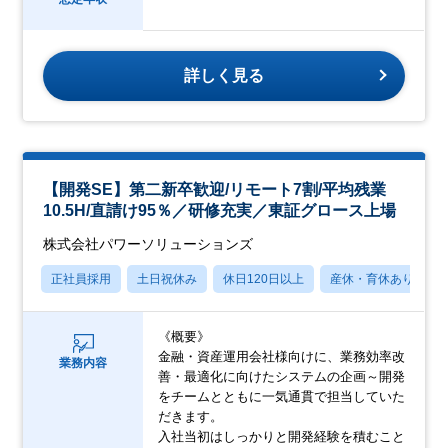
詳しく見る
【開発SE】第二新卒歓迎/リモート7割/平均残業
10.5H/直請け95％／研修充実／東証グロース上場
株式会社パワーソリューションズ
正社員採用
土日祝休み
休日120日以上
産休・育休あり
《概要》
金融・資産運用会社様向けに、業務効率改
業務内容
善・最適化に向けたシステムの企画～開発
をチームとともに一気通貫で担当していた
だきます。
入社当初はしっかりと開発経験を積むこと