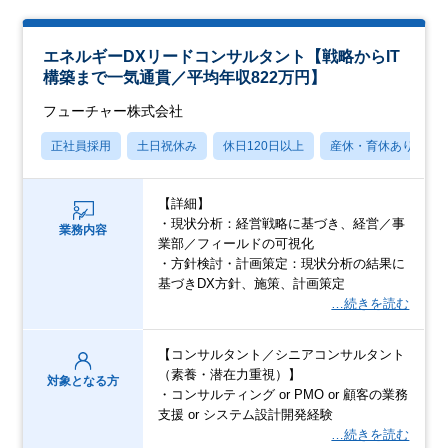
エネルギーDXリードコンサルタント【戦略からIT
構築まで一気通貫／平均年収822万円】
フューチャー株式会社
正社員採用
土日祝休み
休日120日以上
産休・育休あり
【詳細】
・現状分析：経営戦略に基づき、経営／事
業務内容
業部／フィールドの可視化
・方針検討・計画策定：現状分析の結果に
基づきDX方針、施策、計画策定
…続きを読む
【コンサルタント／シニアコンサルタント
（素養・潜在力重視）】
対象となる方
・コンサルティング or PMO or 顧客の業務
支援 or システム設計開発経験
…続きを読む