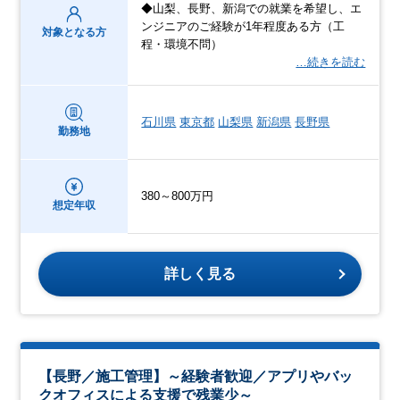
◆山梨、長野、新潟での就業を希望し、エ
ンジニアのご経験が1年程度ある方（工
対象となる方
程・環境不問）
…続きを読む
石川県
東京都
山梨県
新潟県
長野県
勤務地
380～800万円
想定年収
詳しく見る
【長野／施工管理】～経験者歓迎／アプリやバッ
クオフィスによる支援で残業少～