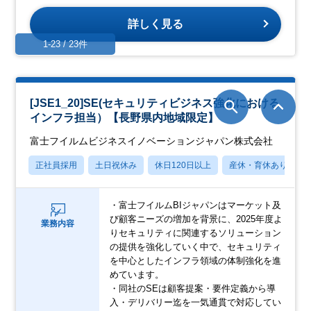
詳しく見る
1-23 / 23件
[JSE1_20]SE(セキュリティビジネス強化における
インフラ担当）【長野県内地域限定】
富士フイルムビジネスイノベーションジャパン株式会社
正社員採用
土日祝休み
休日120日以上
産休・育休あり
・富士フイルムBIジャパンはマーケット及
び顧客ニーズの増加を背景に、2025年度よ
業務内容
りセキュリティに関連するソリューション
の提供を強化していく中で、セキュリティ
を中心としたインフラ領域の体制強化を進
めています。
・同社のSEは顧客提案・要件定義から導
入・デリバリー迄を一気通貫で対応してい