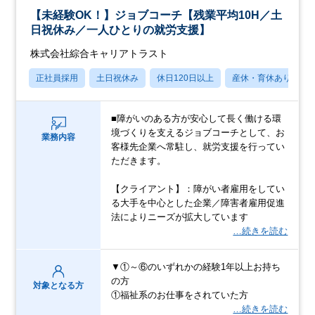
【未経験OK！】ジョブコーチ【残業平均10H／土
日祝休み／一人ひとりの就労支援】
株式会社綜合キャリアトラスト
正社員採用
土日祝休み
休日120日以上
産休・育休あり
■障がいのある方が安心して長く働ける環
境づくりを支えるジョブコーチとして、お
業務内容
客様先企業へ常駐し、就労支援を行ってい
ただきます。
【クライアント】：障がい者雇用をしてい
る大手を中心とした企業／障害者雇用促進
法によりニーズが拡大しています
…続きを読む
▼①～⑥のいずれかの経験1年以上お持ち
の方
対象となる方
①福祉系のお仕事をされていた方
…続きを読む