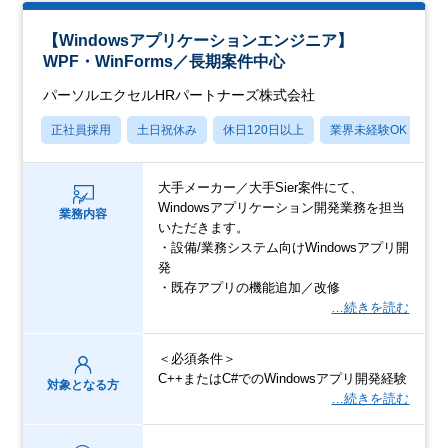
【Windowsアプリケーションエンジニア】
WPF・WinForms／長期案件中心
パーソルエクセルHRパートナーズ株式会社
正社員採用
土日祝休み
休日120日以上
業界未経験OK
月
大手メーカー／大手Sier案件にて、
Windowsアプリケーション開発業務を担当
業務内容
いただきます。
・設備/業務システム向けWindowsアプリ開
発
・既存アプリの機能追加／改修
…続きを読む
＜必須条件＞
C++またはC#でのWindowsアプリ開発経験
対象となる方
…続きを読む