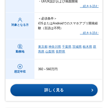
・UI/UX設計および画面開発
…続きを読む
＜必須条件＞
iOSまたはAndroidでのスマホアプリ開発経
対象となる方
験（言語は不問）
…続きを読む
東京都
神奈川県
千葉県
茨城県
栃木県
群
馬県
山梨県
長野県
勤務地
392～560万円
想定年収
詳しく見る