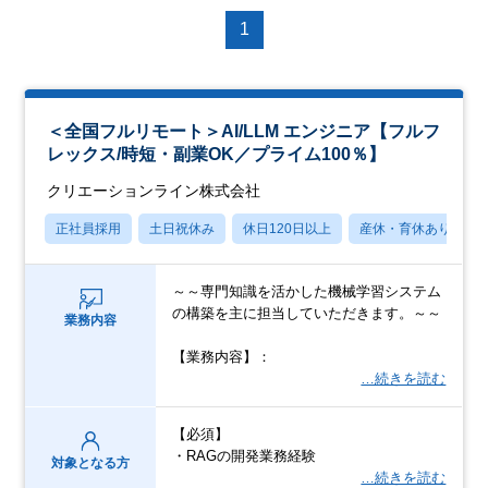
1
＜全国フルリモート＞AI/LLM エンジニア【フルフ
レックス/時短・副業OK／プライム100％】
クリエーションライン株式会社
正社員採用
土日祝休み
休日120日以上
産休・育休あり
～～専門知識を活かした機械学習システム
の構築を主に担当していただきます。～～
業務内容
【業務内容】：
…続きを読む
【必須】
・RAGの開発業務経験
対象となる方
…続きを読む