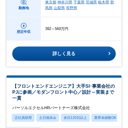
東京都
神奈川県
千葉県
茨城県
栃木県
群
馬県
山梨県
長野県
勤務地
392～560万円
想定年収
詳しく見る
【フロントエンドエンジニア】大手SI･事業会社の
PJに参画／モダンフロント中心／設計～実装まで
一貫
パーソルエクセルHRパートナーズ株式会社
正社員採用
土日祝休み
休日120日以上
業界未経験OK
月