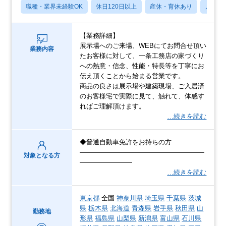
職種・業界未経験OK
休日120日以上
産休・育休あり
月残業
【業務詳細】
展示場へのご来場、WEBにてお問合せ頂い
業務内容
たお客様に対して、一条工務店の家づくり
への熱意・信念、性能・特長等を丁寧にお
伝え頂くことから始まる営業です。
商品の良さは展示場や建築現場、ご入居済
のお客様宅で実際に見て、触れて、体感す
ればご理解頂けます。
…続きを読む
◆普通自動車免許をお持ちの方
―――――――――――――――――――
対象となる方
――――――――
…続きを読む
東京都
全国
神奈川県
埼玉県
千葉県
茨城
県
栃木県
北海道
青森県
岩手県
秋田県
山
勤務地
形県
福島県
山梨県
新潟県
富山県
石川県