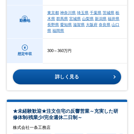
東京都
神奈川県
埼玉県
千葉県
茨城県
栃
木県
群馬県
宮城県
山梨県
新潟県
福井県
勤務地
長野県
愛知県
滋賀県
大阪府
奈良県
山口
県
福岡県
300～360万円
想定年収
詳しく見る
★未経験歓迎★注文住宅の反響営業～充実した研
修体制/残業少/完全週休二日制～
株式会社一条工務店