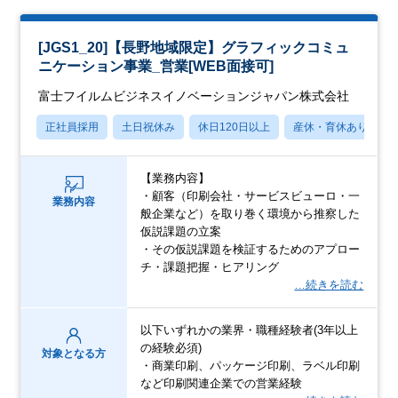
[JGS1_20]【長野地域限定】グラフィックコミュ
ニケーション事業_営業[WEB面接可]
富士フイルムビジネスイノベーションジャパン株式会社
正社員採用
土日祝休み
休日120日以上
産休・育休あり
【業務内容】
・顧客（印刷会社・サービスビューロ・一
業務内容
般企業など）を取り巻く環境から推察した
仮説課題の立案
・その仮説課題を検証するためのアプロー
チ・課題把握・ヒアリング
…続きを読む
以下いずれかの業界・職種経験者(3年以上
の経験必須)
対象となる方
・商業印刷、パッケージ印刷、ラベル印刷
など印刷関連企業での営業経験