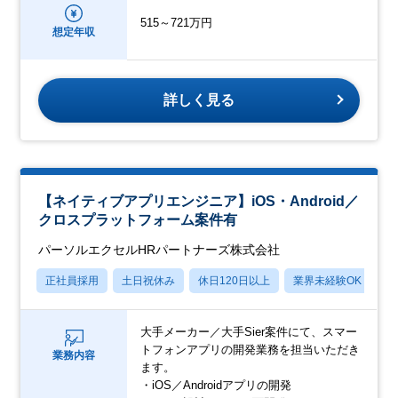
515～721万円
想定年収
詳しく見る
【ネイティブアプリエンジニア】iOS・Android／
クロスプラットフォーム案件有
パーソルエクセルHRパートナーズ株式会社
正社員採用
土日祝休み
休日120日以上
業界未経験OK
月
大手メーカー／大手Sier案件にて、スマー
トフォンアプリの開発業務を担当いただき
業務内容
ます。
・iOS／Androidアプリの開発