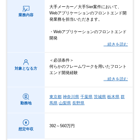
大手メーカー／大手Sier案件において、
Webアプリケーションのフロントエンド開
業務内容
発業務を担当いただきます。
・Webアプリケーションのフロントエンド
開発
…続きを読む
＜必須条件＞
何らかのフレームワークを用いたフロント
対象となる方
エンド開発経験
…続きを読む
東京都
神奈川県
千葉県
茨城県
栃木県
群
馬県
山梨県
長野県
勤務地
392～560万円
想定年収