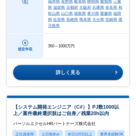
福井県
長野県
岐阜県
静岡県
愛知県
三重
県
滋賀県
京都府
大阪府
兵庫県
奈良県
和
歌山県
山口県
徳島県
香川県
愛媛県
福岡
県
佐賀県
長崎県
熊本県
大分県
宮崎県
鹿
児島県
350～1000万円
想定年収
詳しく見る
【システム開発エンジニア（C#）】PJ数1000以
上／案件最終選択肢はご自身／残業20h以内
パーソルエクセルHRパートナーズ株式会社
正社員採用
土日祝休み
休日120日以上
業界未経験OK
月