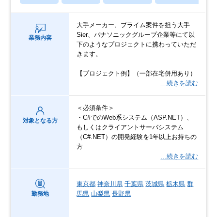
大手メーカー、プライム案件を担う大手
Sier、パナソニックグループ企業等にて以
業務内容
下のようなプロジェクトに携わっていただ
きます。
【プロジェクト例】（一部在宅併用あり）
…続きを読む
＜必須条件＞
・C#でのWeb系システム（ASP.NET）、
対象となる方
もしくはクライアントサーバシステム
（C#.NET）の開発経験を1年以上お持ちの
方
…続きを読む
東京都
神奈川県
千葉県
茨城県
栃木県
群
馬県
山梨県
長野県
勤務地