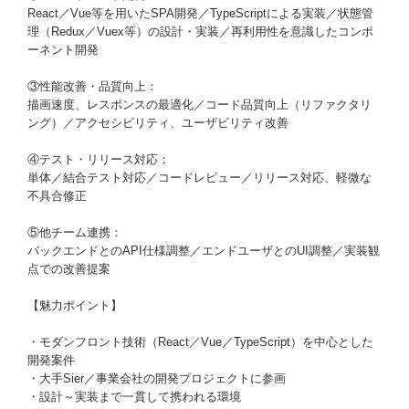
React／Vue等を用いたSPA開発／TypeScriptによる実装／状態管
理（Redux／Vuex等）の設計・実装／再利用性を意識したコンポ
ーネント開発
③性能改善・品質向上：
描画速度、レスポンスの最適化／コード品質向上（リファクタリ
ング）／アクセシビリティ、ユーザビリティ改善
④テスト・リリース対応：
単体／結合テスト対応／コードレビュー／リリース対応、軽微な
不具合修正
⑤他チーム連携：
バックエンドとのAPI仕様調整／エンドユーザとのUI調整／実装観
点での改善提案
【魅力ポイント】
・モダンフロント技術（React／Vue／TypeScript）を中心とした
開発案件
・大手Sier／事業会社の開発プロジェクトに参画
・設計～実装まで一貫して携われる環境