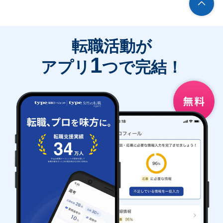
転職活動が
1
アプリ
つで完結！