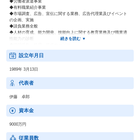
◆労働者派遣事業
◆有料職業紹介事業
◆市場調査、広告、宣伝に関する業務、広告代理業及びイベント
の企画、実施
◆請負業務全般
◆人材の育成、能力開発、技能向上に関する教育業務及び職業適
性能力の診断
◆情報収集、処理、提供サービス
◆前各号に関するコンサルティング業務及び経営コンサルティン
設立年月日
グ業務
◆前各号に付帯するまたは関連する一切の業務
1989年 3月13日
※派遣登録者数 41.5万（2018年3月末現在）
代表者
伊藤 卓郎
資本金
9000万円
従業員数