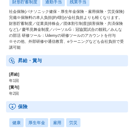
財形貯蓄制度
通勤手当
残業手当
社会保険(パナソニック健保・厚生年金保険・雇用保険・労災保険)
完備※保険料の本人負担(約4割)が会社負担よりも軽くなります。
財形貯蓄制度／従業員持株会／団体割引制度(損害保険・共済保険
など)／慶弔見舞金制度／パーソルG：冠協賛試合の観戦／みんな
の部活 研修ツール：Udemyの研修ツールのアカウントを付与
※その他、外部研修や通信教育、eラーニングなども会社負担で受
講可能
昇給・賞与
[昇給]
年1回
[賞与]
年2回
保険
健康
厚生年金
雇用
労災