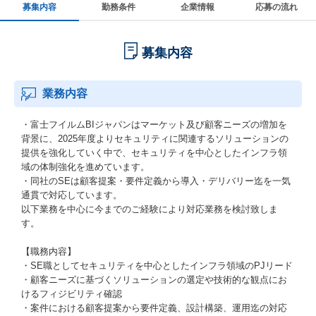
募集内容
勤務条件
企業情報
応募の流れ
募集内容
業務内容
・富士フイルムBIジャパンはマーケット及び顧客ニーズの増加を
背景に、2025年度よりセキュリティに関連するソリューションの
提供を強化していく中で、セキュリティを中心としたインフラ領
域の体制強化を進めています。
・同社のSEは顧客提案・要件定義から導入・デリバリー迄を一気
通貫で対応しています。
以下業務を中心に今までのご経験により対応業務を検討致しま
す。
【職務内容】
・SE職としてセキュリティを中心としたインフラ領域のPJリード
・顧客ニーズに基づくソリューションの選定や技術的な観点にお
けるフィジビリティ確認
・案件における顧客提案から要件定義、設計構築、運用迄の対応