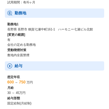
試用期間：有/6ヶ月
勤務地
勤務地1
長野県 長野市 鶴賀七瀬中町161-1 ハーモニー七瀬ビル北館
[変更の範囲]
有
会社の定める勤務地
受動喫煙対策
敷地内全面禁煙
給与
想定年収
600
750
～
万円
月給
30 ～ 45万円
給与形態
固定給制(月給制)