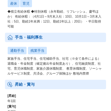
産休
育児
◆積立有給休暇 ◆特別休暇（永年勤続、リフレッシュ、慶弔ほ
か） 有給休暇：（4月1日～9月末入社：10日、10月1日～3月末入
社：5日、勤続1年未満：12日、勤続1年以上：20日） ・半日取得
可能
手当・福利厚生
通勤手当
残業手当
家族手当、住宅手当、住宅補助手当、社宅（※全て条件による）
退職金・年金制度（確定拠出年金制度あり）、住宅融資制度、社
宅、育児休職制度、家族介護休職制度、 教育休職制度、ソーシャ
ルサービス制度、共済会、グループ保険ほか 敷地内禁煙
昇給・賞与
[昇給]
年1回
[賞与]