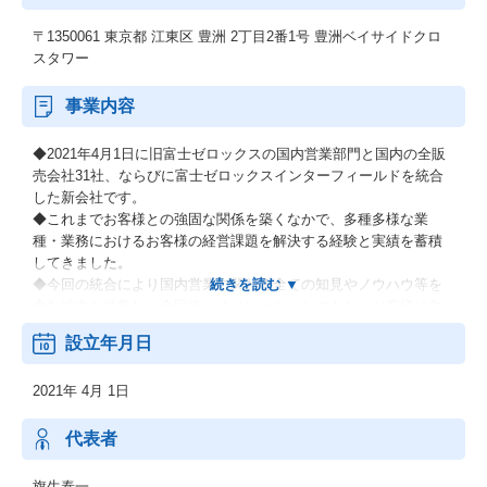
〒1350061 東京都 江東区 豊洲 2丁目2番1号 豊洲ベイサイドクロ
スタワー
事業内容
◆2021年4月1日に旧富士ゼロックスの国内営業部門と国内の全販
売会社31社、ならびに富士ゼロックスインターフィールドを統合
した新会社です。
◆これまでお客様との強固な関係を築くなかで、多種多様な業
種・業務におけるお客様の経営課題を解決する経験と実績を蓄積
してきました。
◆今回の統合により国内営業に関わる全ての知見やノウハウ等を
含む総力を結集し、全国統一オペレーションのもと、お客様に向
けて新たな価値提供を加速し、これまで以上に迅速かつダイナミ
設立年月日
ックにお客様のニーズにお応えします。
2021年 4月 1日
・オフィスソリューション事業
・グラフィックコミュニケーション事業
・ビジネスソリューション事業
代表者
旗生泰一