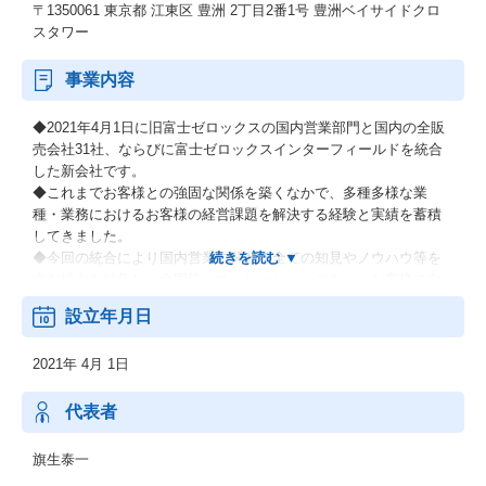
〒1350061 東京都 江東区 豊洲 2丁目2番1号 豊洲ベイサイドクロ
スタワー
事業内容
◆2021年4月1日に旧富士ゼロックスの国内営業部門と国内の全販
売会社31社、ならびに富士ゼロックスインターフィールドを統合
した新会社です。
◆これまでお客様との強固な関係を築くなかで、多種多様な業
種・業務におけるお客様の経営課題を解決する経験と実績を蓄積
してきました。
◆今回の統合により国内営業に関わる全ての知見やノウハウ等を
含む総力を結集し、全国統一オペレーションのもと、お客様に向
けて新たな価値提供を加速し、これまで以上に迅速かつダイナミ
設立年月日
ックにお客様のニーズにお応えします。
2021年 4月 1日
・オフィスソリューション事業
・グラフィックコミュニケーション事業
・ビジネスソリューション事業
代表者
旗生泰一