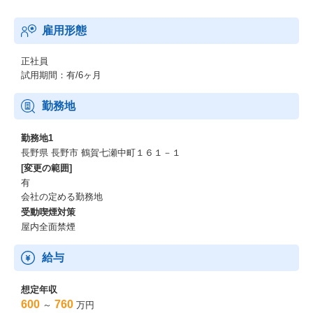
詳しくは、
雇用形態
■BtoC、BtoBtoCのマーケティング強化・売上拡大を目指すお客様
へ
・デジタル印刷機やワークフローシステムの販売・導入支援
正社員
・チラシ・カタログ・パッケージ・DMを高品質化、効率化させる
試用期間：有/6ヶ月
デジタル印刷機を提案
・「顧客データ活用によるパーソナライズDM」や「デジタル×紙
勤務地
のハイブリッド販促」による、DM開封率、集客率、クロス・アッ
プセル向上による増力化を支援
勤務地1
長野県 長野市 鶴賀七瀬中町１６１－１
■サービスビューロー・印刷会社へ
[変更の範囲]
・出力サービスの高品質化、制作プロセス改善
有
・印刷の効率化や自動化、少量多品種対応などによる同社機器の
会社の定める勤務地
生産財としての価値化提案
受動喫煙対策
・印刷ビジネスのDX・新市場創出など顧客成長へ直結する増力化
屋内全面禁煙
提案
■担当顧客へのソリューション提案活動
給与
・機械を売るだけでなく、喫緊の経営課題（生産性・利益率・受
注拡大など）に寄り添い、デジタル印刷技術とソリューション力
想定年収
を通じて課題解決や新しいビジネスモデルを作る提案
600
760
～
万円