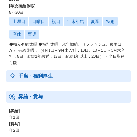
[年次有給休暇]
5～20日
土曜日
日曜日
祝日
年末年始
夏季
特別
産休
育児
◆積立有給休暇 ◆特別休暇（永年勤続、リフレッシュ、慶弔ほ
か） 有給休暇：（4月1日～9月末入社：10日、10月1日～3月末入
社：5日、勤続1年未満：12日、勤続1年以上：20日） ・半日取得
可能
手当・福利厚生
昇給・賞与
[昇給]
年1回
[賞与]
年2回