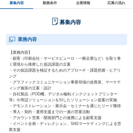
募集内容
勤務条件
企業情報
応募の流れ
募集内容
業務内容
【業務内容】
・顧客（印刷会社・サービスビューロ・一般企業など）を取り巻
く環境から推察した仮説課題の立案
・その仮説課題を検証するためのアプローチ・課題把握・ヒアリ
ング
・グラフィックコミュニケーション事業領域の改善策、マーケテ
ィング施策の立案・設計
・自社製品（POD機、デジタル輪転インクジェットプリンター
等）や周辺ソリューションをSIしたソリューション提案の実施
・デモンストレーション・展示会・セミナーを通じたリード獲得
・導入・契約・運用支援までの一連の営業活動
・アカウント営業・開発部門との連携による顧客支援
・イベント企画・ディレクション、SNSマーケティングによる営
業支援