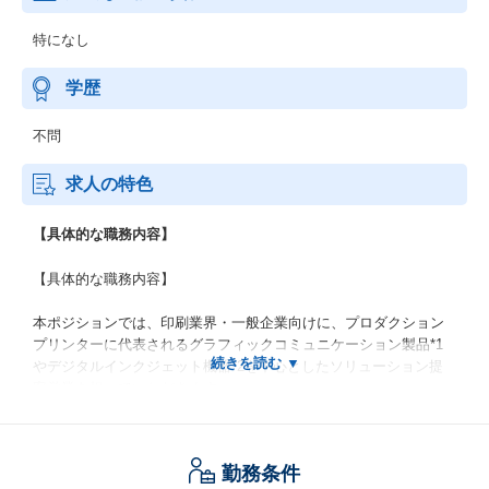
特になし
学歴
不問
求人の特色
【具体的な職務内容】
【具体的な職務内容】
本ポジションでは、印刷業界・一般企業向けに、プロダクション
プリンターに代表されるグラフィックコミュニケーション製品*1
やデジタルインクジェット機器*2を中心としたソリューション提
案営業を担っていただきます。
単なる機器販売ではなく、その顧客の経営課題や印刷業界のトレ
ンドを捉え、「業務改善・生産性向上・売上拡大」など経営課題
の解決に寄与する提案活動を行います。
勤務条件