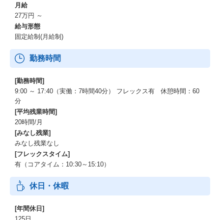
月給
*1 グラフィックコミュニケーション製品：
27万円 ～
https://www.fujifilm.com/fb/product/publishing?lnk=flyout
給与形態
固定給制(月給制)
*2 デジタルインクジェット機器：
https://www.fujifilm.com/jp/ja/business/graphic/digitalinkjet
勤務時間
[勤務時間]
9:00 ～ 17:40（実働：7時間40分） フレックス有 休憩時間：60
分
[平均残業時間]
20時間/月
[みなし残業]
みなし残業なし
[フレックスタイム]
有（コアタイム：10:30～15:10）
休日・休暇
[年間休日]
125日