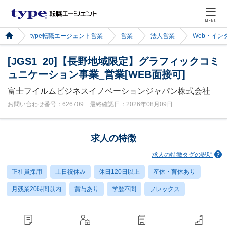
MENU
type転職エージェント営業
営業
法人営業
Web・イン
[JGS1_20]【長野地域限定】グラフィックコミ
ュニケーション事業_営業[WEB面接可]
富士フイルムビジネスイノベーションジャパン株式会社
お問い合わせ番号：626709 最終確認日：2026年08月09日
求人の特徴
求人の特徴タグの説明
正社員採用
土日祝休み
休日120日以上
産休・育休あり
月残業20時間以内
賞与あり
学歴不問
フレックス