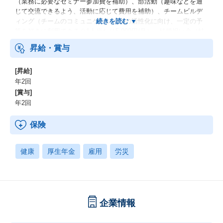
（業務に必要なセミナー参加費を補助）、部活動（趣味などを通
じて交流できるよう、活動に応じて費用を補助）、チームビルデ
ィング（チームのコミュニケーションの活性化に向け、一定の予
算を好きに利用できる※1人当たり5,000円/月）、結婚祝い金（結
婚した従業員に祝い金を支給） 等
昇給・賞与
[昇給]
年2回
[賞与]
年2回
保険
健康
厚生年金
雇用
労災
企業情報