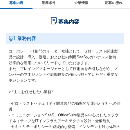
募集内容
勤務条件
企業情報
応募の流れ
募集内容
業務内容
コーポレートIT部門のリーダー候補として、ゼロトラスト関連製
品の設計・導入・浸透、および社内利用SaaSのガバナンス整備・
効率的な運用についてリードしていただきます。
また、プレイングマネージャーとして技術面を牽引しながら、メ
ンバーのマネジメントや組織体制の強化も担っていただく重要な
ポジションです。
> *主にお任せしたい業務*
- ゼロトラストセキュリティ関連製品の効率的な運用と全社への浸
透
- コミュニケーションSaaS、OfficeSuite製品を中心としたクラウ
ドネイティブなITインフラのアーキテクチャ設計・全般統制
- セキュリティポリシーの継続的な整備、インシデント対応体制の