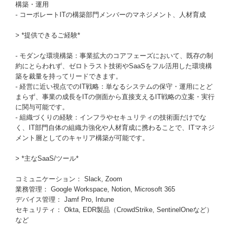
構築・運用
- コーポレートITの構築部門メンバーのマネジメント、人材育成
> *提供できるご経験*
- モダンな環境構築：事業拡大のコアフェーズにおいて、既存の制
約にとらわれず、ゼロトラスト技術やSaaSをフル活用した環境構
築を裁量を持ってリードできます。
- 経営に近い視点でのIT戦略：単なるシステムの保守・運用にとど
まらず、事業の成長をITの側面から直接支えるIT戦略の立案・実行
に関与可能です。
- 組織づくりの経験：インフラやセキュリティの技術面だけでな
く、IT部門自体の組織力強化や人材育成に携わることで、ITマネジ
メント層としてのキャリア構築が可能です。
> *主なSaaS/ツール*
コミュニケーション： Slack, Zoom
業務管理： Google Workspace, Notion, Microsoft 365
デバイス管理： Jamf Pro, Intune
セキュリティ： Okta, EDR製品（CrowdStrike, SentinelOneなど）
など