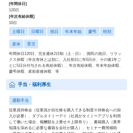
[年間休日]
120日
[年次有給休暇]
10日
土曜日
日曜日
祝日
年末年始
慶弔
特別
産休
育児
年間休日120日、完全週休2日制（土・日）、国民の祝日、リラッ
クス休暇（年次有休とは別に、入社初日に年5日分、その後1年ご
とに5日分付与される有給休暇）、年次有給休暇、年末年始休暇、
慶弔休暇、産前産後休暇 等
手当・福利厚生
通勤手当
従業員持株会（従業員が自社株を購入できる制度※持株会への加
入が必要）、ダブルタイミーデイ（社員がタイミーアプリを利用
して働いた場合、報酬額を上乗せ※上限有り）、書籍購入（業界
知識を深めるに必要な書籍を会社が購入）、セミナー費用補助