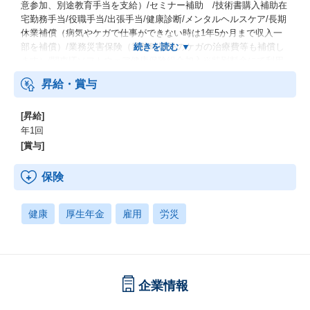
意参加、別途教育手当を支給）/セミナー補助 /技術書購入補助在
宅勤務手当/役職手当/出張手当/健康診断/メンタルヘルスケア/長期
休業補償（病気やケガで仕事ができない時は1年5か月まで収入一
部を補償）/業務災害保険（業務時間外のケガの治療費等も補償し
ます）/関東ITソフトウェア健康保険組合加入※特別料金にて利用
できる保養所有
昇給・賞与
[昇給]
年1回
[賞与]
保険
健康
厚生年金
雇用
労災
企業情報