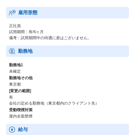
■社風・人間関係
雇用形態
・代表が元エンジニアで社員との距離が近く、風通しの良い環
境。
・先輩エンジニアのスキルが高い点。
正社員
・フットサルサークルで代表ともコミュニケーションが取れる。
試用期間：有/6ヶ月
・穏やかな人が多く、和やかな雰囲気で仕事に励める。
備考：試用期間中の待遇に差はございません。
・仕事への姿勢・コミュニケーションなど信頼できる上司に出会
えた。
勤務地
■働き方
勤務地1
未確定
・入社前の面談での自分の希望が叶った。
勤務地その他
・社員の挑戦したいことを挑戦できる。
東京都
・営業担当との定期的な面談で希望を聞くだけでなく、アドバイ
[変更の範囲]
スを話してくれる。
有
・多様性を重視しており、様々なキャリアパスが存在している。
会社の定める勤務地（東京都内のクライアント先）
受動喫煙対策
■制度・福利厚生
屋内全面禁煙
・定期的な面談があり要望が伝えやすい。
・外部研修や勉強会など制度が手厚い
給与