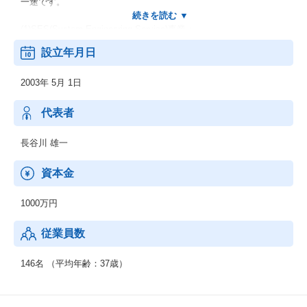
一途です。
(1)SES(System Engineering Service)事業：
お客様先に常駐にて、主に業務系システムの上流工程～開発・保
設立年月日
守運用まで一貫したシステム構築に携わっています。
インフラ基盤関連では上流～設計構築フェーズを得意とし、運用
2003年 5月 1日
保守から着実にステップアップする環境です。
業種・業界としては多種多様で、大手SIerや事業会社様とのお取引
が多数あり、近年では自治体・官公庁系案件が増加しており、安
代表者
定した事業基盤を築いています。
Java、.NET（C#、VB）を中心とした業務系開発の案件が豊富で
長谷川 雄一
す。
資本金
(2)請負事業：
業務請負でシステム開発を行っています。
1000万円
自治体・官公庁系案件の他、企業HPやスマートデバイス向けのア
プリ開発など、様々な案件の実績があります。
従業員数
近年は公共系の入札案件等も多数受託しています。
146名 （平均年齢：37歳）