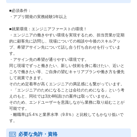
■必須条件：
・アプリ開発の実務経験1年以上
■就業環境：エンジニアファーストの環境！
・エンジニアの働きやすい環境を実現するため、担当営業が定期
的に顧客先に訪問し、現場についての相談や今後のスキルアッ
プ、希望アサイン先について話し合う打ち合わせを行っていま
す。
・アサイン先の希望が通りやすい環境です。
同じ現場でずっと働きたい、新しい技術を身に着けたい、近いと
ころで働きたい等、ご自身の望むキャリアプランや働き方を優先
して就業できます。
そのため定着率が高くエンジニアの満足感にも繋がっています。
・「エンジニアのためになることは会社のためになる」という考
えのもと、同社では3次4時請けの案件は取っていません。
そのため、エンドユーザーを意識しながら業務に取り組むことが
可能です。
・離職率は5.4％と業界水準（9.8％）と比較してもかなり低いで
す。
必要な免許・資格