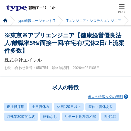
MENU
type転職エージェントIT
ITエンジニア・システムエンジニア
※東京※アプリエンジニア【健康経営優良法
人/離職率5%/面接一回/在宅有/完休2日/上流案
件多数】
株式会社エイシル
お問い合わせ番号：650754 最終確認日：2026年08月08日
求人の特徴
求人の特徴タグの説明
正社員採用
土日祝休み
休日120日以上
産休・育休あり
月残業20時間以内
転勤なし
リモート勤務応相談
面接1回