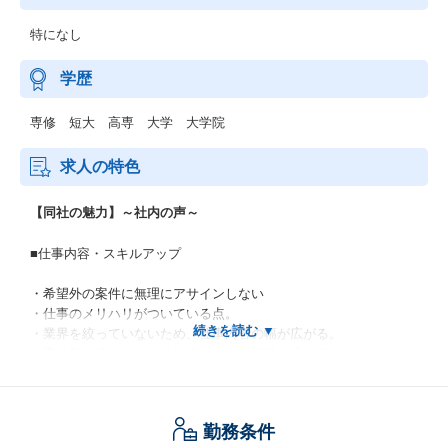
特になし
学歴
専修 短大 高専 大学 大学院
求人の特色
【同社の魅力】～社内の声～
■仕事内容・スキルアップ
・希望外の案件に無理にアサインしない
・仕事のメリハリがついている点。
・業界を絞っていないため、仕事内容の幅が広がる。
・案件数が多いため、技術視点での選択肢が広がるだけでなく、
マネジメント視点でのタテの選択肢も増える。
・社会インフラの構築等に携われるため、人々の生活を豊かに、
快適になっていく実感が湧き、やりがいに繋がる。
勤務条件