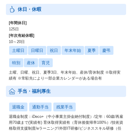
休日・休暇
[年間休日]
125日
[年次有給休暇]
10～20日
土曜日
日曜日
祝日
年末年始
夏季
慶弔
特別
産休
育児
土曜、日曜、祝日、夏季3日、年末年始、産休/育休制度 ※取得実
績有 ※常駐先により一部企業カレンダーがある場合有
手当・福利厚生
退職金
通勤手当
残業手当
退職金制度：iDeco+（中小事業主掛金納付制度）/定年：60歳/再雇
用70歳まで(実績有) 育休取得実績有（育休後復帰率100%）/技術資
格取得支援制度/eラーニング/外部IT研修/ビジネススキル研修（任