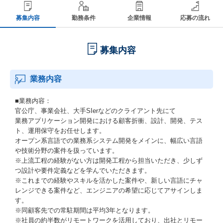
募集内容
勤務条件
企業情報
応募の流れ
募集内容
業務内容
■業務内容：
官公庁、事業会社、大手SIerなどのクライアント先にて
業務アプリケーション開発における顧客折衝、設計、開発、テス
ト、運用保守をお任せします。
オープン系言語での業務系システム開発をメインに、幅広い言語
や技術分野の案件を扱っています。
※上流工程の経験がない方は開発工程から担当いただき、少しず
つ設計や要件定義などを学んでいただきます。
※これまでの経験やスキルを活かした案件や、新しい言語にチャ
レンジできる案件など、エンジニアの希望に応じてアサインしま
す。
※同顧客先での常駐期間は平均3年となります。
※社員の約半数がリモートワークを活用しており、出社とリモー