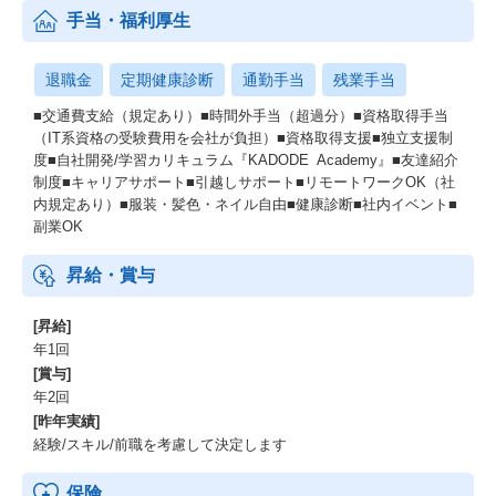
手当・福利厚生
退職金
定期健康診断
通勤手当
残業手当
■交通費支給（規定あり）■時間外手当（超過分）■資格取得手当
（IT系資格の受験費用を会社が負担）■資格取得支援■独立支援制
度■自社開発/学習カリキュラム『KADODE Academy』■友達紹介
制度■キャリアサポート■引越しサポート■リモートワークOK（社
内規定あり）■服装・髪色・ネイル自由■健康診断■社内イベント■
副業OK
昇給・賞与
[昇給]
年1回
[賞与]
年2回
[昨年実績]
経験/スキル/前職を考慮して決定します
保険