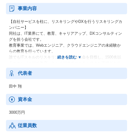
事業内容
【自社サービスを柱に、リスキリングやDXを行うリスキリングカ
ンパニー】
同社は、IT業界にて、教育、キャリアアップ、DXコンサルティン
グを担う会社です。
教育事業では、Webエンジニア、クラウドエンジニアの未経験か
らの教育を行っています。
誰でもITスキルのリスキリングができる社会を目指し、1500名以
上のエンジニアの教育・キャリアサポートをしてきた実績があり
ます。
代表者
運営するITスクール『KADODE Academy』は、toB、toCにも展開
され、現在大幅なアップデート中です。
田中 翔
キャリアサポートでは、功績が認められSalesforce社から日本で3
社のみのパートナー資格認定をいただいております。
その結果、フリーランス支援の『KADODE Freelance』や、エン
資本金
ジニアに特化したキャリア支援をする『KADODE Career』など自
社サービスも躍進しております。
3000万円
♦IT教育事業／キャリアアップ支援事業／システム企画・受託開発
従業員数
／DXコンサルティング事業