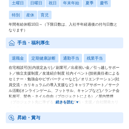
土曜日
日曜日
祝日
年末年始
夏季
慶弔
特別
産休
育児
年間有給休暇10日～（下限日数は、入社半年経過後の付与日数と
なります）
手当・福利厚生
退職金
定期健康診断
通勤手当
残業手当
在宅相談可(社内規定あり)／副業可／出産祝い金／引っ越しサポー
ト／独立支援制度／友達紹介制度 社内イベント(技術責任者による
セミナー・勉強会やピザパーティーなど)／オリエンテーション(社
員交流・カリキュラムの導入支援など) キャリアサポート／サーク
ル活動(オンラインゲーム、フットサル、キャンプなど)／ランチ会
私服可、髪色・ネイル自由（プロジェクトによる）／屋内禁煙
（プロジェクト先に準ずる） 資格取得手当・支援／自社開発カリ
キュラム
昇給・賞与