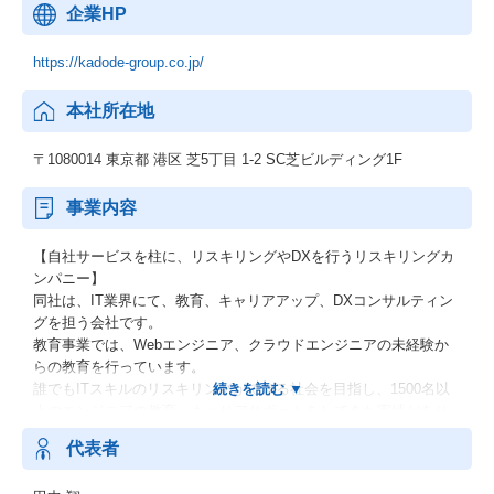
企業HP
https://kadode-group.co.jp/
本社所在地
〒1080014 東京都 港区 芝5丁目 1-2 SC芝ビルディング1F
事業内容
【自社サービスを柱に、リスキリングやDXを行うリスキリングカ
ンパニー】
同社は、IT業界にて、教育、キャリアアップ、DXコンサルティン
グを担う会社です。
教育事業では、Webエンジニア、クラウドエンジニアの未経験か
らの教育を行っています。
誰でもITスキルのリスキリングができる社会を目指し、1500名以
上のエンジニアの教育・キャリアサポートをしてきた実績があり
ます。
代表者
運営するITスクール『KADODE Academy』は、toB、toCにも展開
され、現在大幅なアップデート中です。