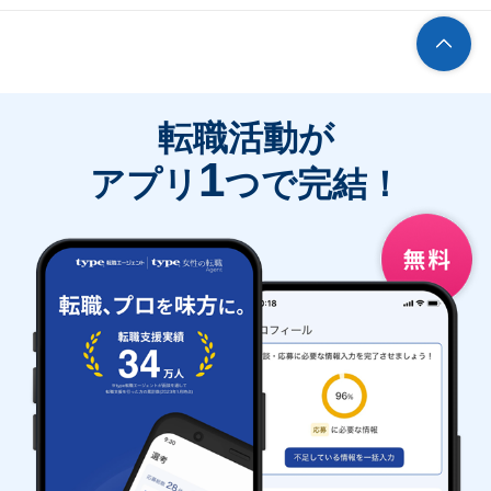
転職活動が
1
アプリ
つで完結！