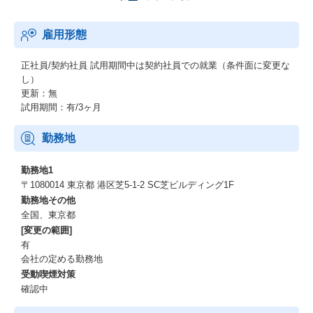
る環境を整えられるよう邁進してまいります。
事業概要：https://careerup.reskilling.go.jp/
雇用形態
※キャリアサポートを改修いたしました。
国家資格を有するキャリアコンサルタントが監修し、より良いキ
正社員/契約社員
試用期間中は契約社員での就業（条件面に変更な
ャリアを築けるよう、信頼性の高いキャリアサポート体制となり
し）
ました。
更新：無
引き続き、サポートの質に安心感を持っていただけるよう取り組
試用期間：有/3ヶ月
んでまいります。
勤務地
【教育制度・資格補助補足】
勤務地1
■自社開発カリキュラム『KADODE Academy』
〒1080014 東京都 港区芝5-1-2 SC芝ビルディング1F
└Javaコース、Salesforceコース、Webデザイナーコース等
勤務地その他
全国、東京都
[変更の範囲]
有
会社の定める勤務地
受動喫煙対策
確認中