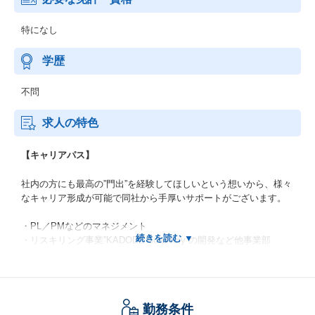
特になし
学歴
不問
求人の特色
【キャリアパス】
社内の方にも最高の”門出”を経験してほしいという想いから、様々
なキャリア形成が可能で同社から手厚いサポートがございます。
・PL／PMなどのマネジメント
・リスキリング事業”KADODE Academy”の開発など他事業部
・フリーランスや独立 など
※経済産業省 認定の「経済産業省リスキリングを通じたキャリア
アップ支援事業」に同社が採択されました。
勤務条件
今後とも、安定した経営と事業の拡大を行い、安心して勤務でき