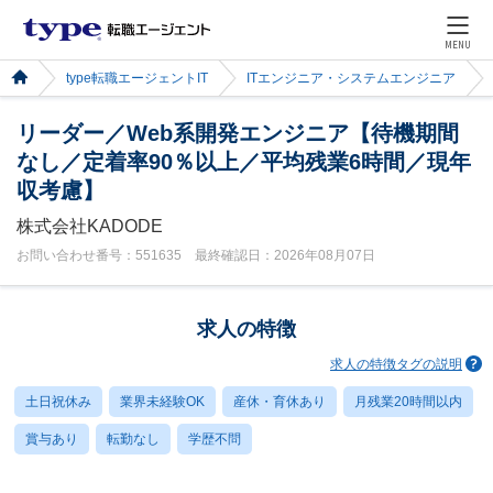
MENU
type転職エージェントIT
ITエンジニア・システムエンジニア
リーダー／Web系開発エンジニア【待機期間
なし／定着率90％以上／平均残業6時間／現年
収考慮】
株式会社KADODE
お問い合わせ番号：551635 最終確認日：2026年08月07日
求人の特徴
求人の特徴タグの説明
土日祝休み
業界未経験OK
産休・育休あり
月残業20時間以内
賞与あり
転勤なし
学歴不問