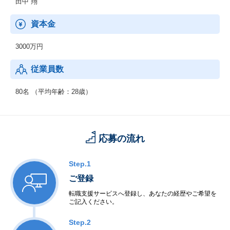
田中 翔
キャリアサポートでは、功績が認められSalesforce社から日本で3
社のみのパートナー資格認定をいただいております。
その結果、フリーランス支援の『KADODE Freelance』や、エン
資本金
ジニアに特化したキャリア支援をする『KADODE Career』など自
社サービスも躍進しております。
3000万円
♦IT教育事業／キャリアアップ支援事業／システム企画・受託開発
従業員数
／DXコンサルティング事業
♦受託開発、社内SE、BPO実績あり、今後も拡大予定です。
80名 （平均年齢：28歳）
応募の流れ
Step.1
ご登録
転職支援サービスへ登録し、あなたの経歴やご希望を
ご記入ください。
Step.2