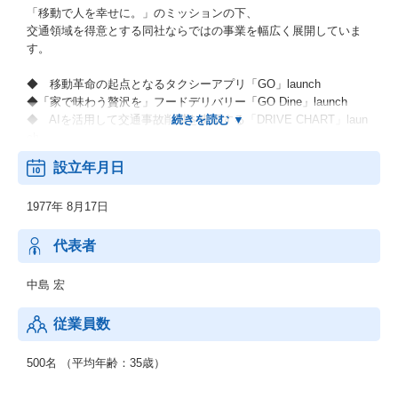
「移動で人を幸せに。」のミッションの下、
交通領域を得意とする同社ならではの事業を幅広く展開していま
す。
◆ 移動革命の起点となるタクシーアプリ「GO」launch
◆「家で味わう贅沢を」フードデリバリー「GO Dine」launch
◆ AIを活用して交通事故削減を支援する「DRIVE CHART」laun
ch
◆トラフィックデータ活用基盤を開発する空間情報プロジェクト
設立年月日
等
1977年 8月17日
タクシーアプリ「GO」はコロナ禍においても実車数が過去最高を
更新し、堅調に成長しています。
代表者
中島 宏
従業員数
500名 （平均年齢：35歳）