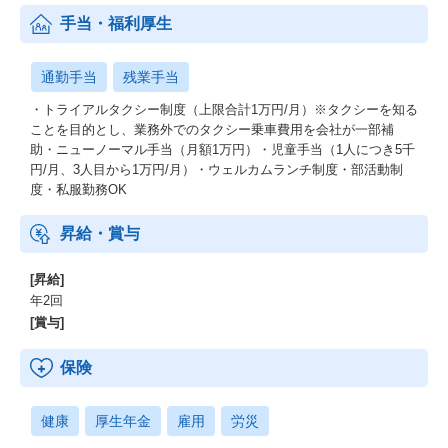
手当・福利厚生
通勤手当
残業手当
・トライアルタクシー制度（上限合計1万円/月）※タクシーを知る
ことを目的とし、業務外でのタクシー乗車費用を会社が一部補
助・ニューノーマル手当（月額1万円）・児童手当（1人につき5千
円/月、3人目から1万円/月）・ウェルカムランチ制度・部活動制
度・私服勤務OK
昇給・賞与
[昇給]
年2回
[賞与]
保険
健康
厚生年金
雇用
労災