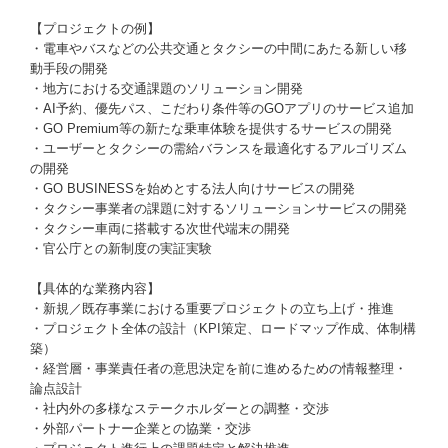
【プロジェクトの例】
・電車やバスなどの公共交通とタクシーの中間にあたる新しい移
動手段の開発
・地方における交通課題のソリューション開発
・AI予約、優先パス、こだわり条件等のGOアプリのサービス追加
・GO Premium等の新たな乗車体験を提供するサービスの開発
・ユーザーとタクシーの需給バランスを最適化するアルゴリズム
の開発
・GO BUSINESSを始めとする法人向けサービスの開発
・タクシー事業者の課題に対するソリューションサービスの開発
・タクシー車両に搭載する次世代端末の開発
・官公庁との新制度の実証実験
【具体的な業務内容】
・新規／既存事業における重要プロジェクトの立ち上げ・推進
・プロジェクト全体の設計（KPI策定、ロードマップ作成、体制構
築）
・経営層・事業責任者の意思決定を前に進めるための情報整理・
論点設計
・社内外の多様なステークホルダーとの調整・交渉
・外部パートナー企業との協業・交渉