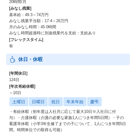
20時間/月
[みなし残業]
基本給：49.3～74万円
みなし残業手当額：17.4～26万円
月のみなし時間：45.0時間
みなし時間超過時に別途残業代を支給：支給あり
[フレックスタイム]
有
休日・休暇
[年間休日]
124日
[年次有給休暇]
～10日
土曜日
日曜日
祝日
年末年始
慶弔
・有給休暇（初年度は入社月に応じて最大10日※入社日に付
与）・介護休暇（介護の必要な家族1人につき年間5日間）・子の
看護等休暇（小学3年生修了までの子について、1人につき年間5日
間。時間単位での取得も可能）