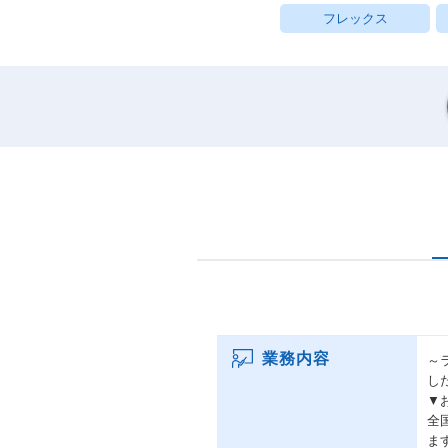
フレックス
業務内容
～
した
▼
全
ま