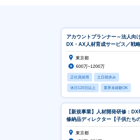
アカウントプランナー～法人向
DX・AX人材育成サービス／戦
案チーム／リモート・フレック
東京都
～
600万~1200万
正社員採用
土日祝休み
休日120日以上
業界未経験OK
賞与あり
【新規事業】人材開発研修：DX
修納品ディレクター【子供たち
来を創る／リモート・フレック
東京都
可】