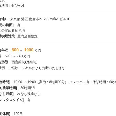
社員
用期間：有/3ヶ月
務地1
東京都 港区 南麻布2-12-3 南麻布ビル1F
更の範囲]
有
社の定める勤務地
動喫煙対策
屋内全面禁煙
800
1000
定年収
～
万円
給
59.3 ～ 74.1万円
与形態
固定給制(月給制)
収例
ご経験・スキルにより判断いたします
務時間]
10:00 ～ 19:00（実働：8時間00分） フレックス有 休憩時間：60
平均残業時間]
30時間/月
なし残業]
みなし残業なし
フレックスタイム]
有
間休日]
120日