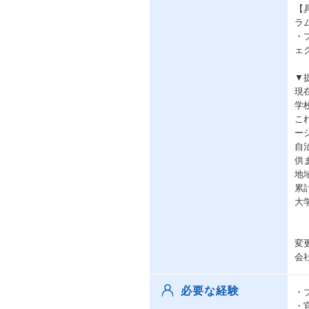
【
ラム
・
ェ
▼
現
学
こ
ー
自
供
地
累
大
変
会
必要な経験
・
・