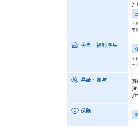
[
・
弔
手当・福利厚生
・
ー
昇給・賞与
[昇
[賞
[昨
保険