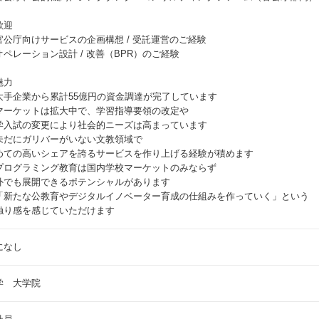
歓迎
官公庁向けサービスの企画構想 / 受託運営のご経験
オペレーション設計 / 改善（BPR）のご経験
魅力
大手企業から累計55億円の資金調達が完了しています
マーケットは拡大中で、学習指導要領の改定や
学入試の変更により社会的ニーズは高まっています
未だにガリバーがいない文教領域で
めての高いシェアを誇るサービスを作り上げる経験が積めます
プログラミング教育は国内学校マーケットのみならず
外でも展開できるポテンシャルがあります
「新たな公教育やデジタルイノベーター育成の仕組みを作っていく」という
触り感を感じていただけます
になし
学 大学院