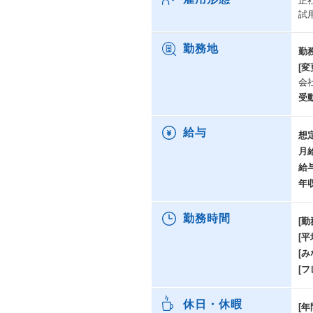
正
試
勤務地
勤
[変
会
受
給与
想
月
給
年
勤務時間
[勤
[
[み
[
休日・休暇
[年