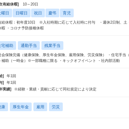
年次有給休暇]
10～20日
土曜日
日曜日
祝日
慶弔
育児
有給休暇：初年度10日 ※入社時期に応じて入社時に付与 ・週休2日制、⼟
休暇 ・コロナ予防接種休暇
住宅補助
通勤手当
残業手当
社会保険完備（健康保険、厚生年金保険、雇用保険、労災保険） ・住宅手当（3
ト補助（一時金）※一部職種に限る ・キックオフイベント ・社内部活動
給]
年1回
与]
年1回
年実績]
※経験・業績・貢献に応じて同社規定により決定
健康
厚生年金
雇用
労災