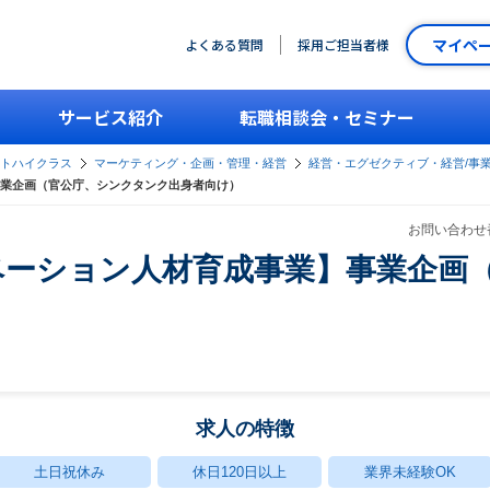
マイペ
よくある質問
採用ご担当者様
サービス紹介
転職相談会・セミナー
ントハイクラス
マーケティング・企画・管理・経営
経営・エグゼクティブ・経営/事
業企画（官公庁、シンクタンク出身者向け）
お問い合わせ番
ベーション人材育成事業】事業企画
求人の特徴
土日祝休み
休日120日以上
業界未経験OK