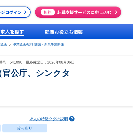
ージログイン
無料
転職支援サービスに申し込む
求人を探す
転職お役立ち情報
業企画
事業企画/統括/開発・新規事業開発
号：541096 最終確認日：2026年08月06日
（官公庁、シンクタ
求人の特徴タグの説明
賞与あり