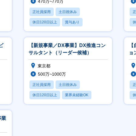
470万~770万
正社員採用
土日祝休み
休日120日以上
賞与あり
休
フレックス
ビ
【新規事業／DX事業】DX推進コン
【
サルタント（リーダー候補）
ョ
東京都
500万~1000万
正社員採用
土日祝休み
休日120日以上
業界未経験OK
休
賞与あり
事業