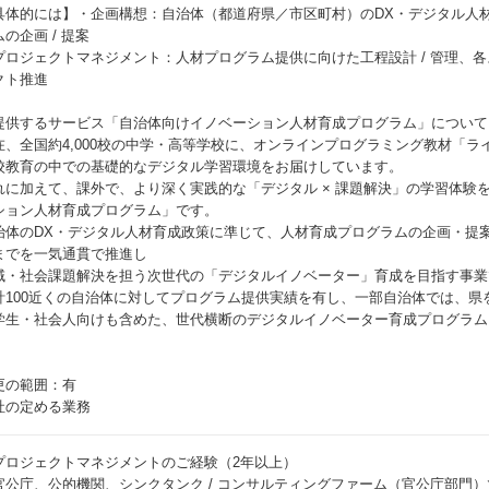
具体的には】・企画構想：自治体（都道府県／市区町村）のDX・デジタル人
の企画 / 提案
プロジェクトマネジメント：人材プログラム提供に向けた工程設計 / 管理、
クト推進
提供するサービス「自治体向けイノベーション人材育成プログラム」について
在、全国約4,000校の中学・高等学校に、オンラインプログラミング教材「ラ
校教育の中での基礎的なデジタル学習環境をお届けしています。
れに加えて、課外で、より深く実践的な「デジタル × 課題解決」の学習体験
ション人材育成プログラム」です。
治体のDX・デジタル人材育成政策に準じて、人材育成プログラムの企画・提
までを一気通貫で推進し
域・社会課題解決を担う次世代の「デジタルイノベーター」育成を目指す事業
計100近くの自治体に対してプログラム提供実績を有し、一部自治体では、県
学生・社会人向けも含めた、世代横断のデジタルイノベーター育成プログラム
更の範囲：有
社の定める業務
プロジェクトマネジメントのご経験（2年以上）
官公庁、公的機関、シンクタンク / コンサルティングファーム（官公庁部門