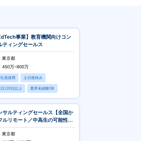
EdTech事業】教育機関向けコン
ルティングセールス
東京都
450万~800万
正社員採用
土日祝休み
日120日以上
業界未経験OK
賞与あり
ンサルティングセールス【全国か
フルリモート／中高生の可能性を
大限伸ばす・学校教育の課題解
東京都
】