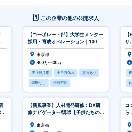
この企業の他の公開求人
け
【コーポレート部】大学生メンター
【
略立
採用・育成オペレーション｜100年
サ
ス◎
に1度の教育変革を最前線で支える
東京都
400万~600万
正社員採用
土日祝休み
賞与あり
転勤なし
学歴不問
休
研
【新規事業】人材開発研修：DX研
コ
の未
修ナビゲーター/講師【子供たちの未
ら
ス
来を創る／リモート・フレックス
最
東京都
可】
決