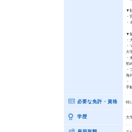
▼
・
・
▼
・
・
大
・
初
・
海
・
手
必要な免許・資格
特
学歴
大
雇用形態