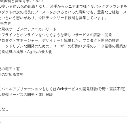
組織体制と募集背景について
TO率いる約35名の組織となり、若手からシニアまで様々なバックグラウンド
ロダクトの次の成長にブーストをかけるといった意味でも、豊富なご経験・ス
たいという想いがあり、今回テックリード候補を募集しています。
業務内容
大規模サービスのテクニカルリード
オフラインとオンラインをつなぐような新しいサービスの設計・開発
プロダクトマネージャー、デザイナーと協働した、プロダクト開発の推進
データドリブンな開発のための、ユーザーの行動ログ等のデータ基盤の構築お
発組織の成果・Agilityの最大化
更の範囲：有
社の定める業務
モバイルアプリケーションもしくはWebサービスの開発経験(分野・言語不問)
大規模サービスの開発・運用経験
になし
問