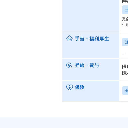
[
完
生
手当・福利厚生
＿
昇給・賞与
[昇
[賞
保険