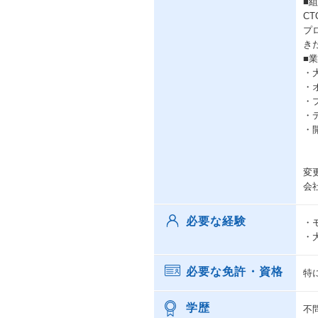
■
C
プ
き
■
・
・
・
・
・開
変
会
必要な経験
・
・
必要な免許・資格
特
学歴
不