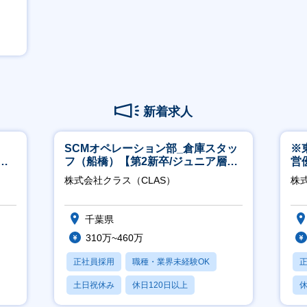
新着求人
SCMオペレーション部_倉庫スタッ
※
サ
フ（船橋）【第2新卒/ジュニア層歓
営
／直
迎】
有
株式会社クラス（CLAS）
株
千葉県
310万~460万
正社員採用
職種・業界未経験OK
土日祝休み
休日120日以上
休