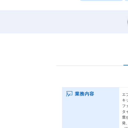
業務内容
エ
キ
フ
タ
豊
発