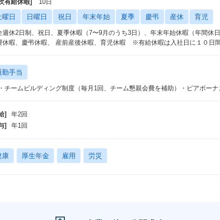
年次有給休暇]
10日
土曜日
日曜日
祝日
年末年始
夏季
慶弔
産休
育児
全週休2日制、祝日、夏季休暇（7〜9月のうち3日）、年末年始休暇（年間休日
理休暇、慶弔休暇、 産前産後休暇、育児休暇 ※有給休暇は入社日に１０日
通勤手当
 ・チームビルディング制度（毎月1回、チーム懇親会費を補助）・ピアボー
給]
年2回
与]
年1回
健康
厚生年金
雇用
労災