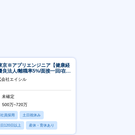
東京※アプリエンジニア【健康経
優良法人/離職率5%/面接一回/在宅
/完休2日/上流案件多数】
式会社エイシル
未確定
500万~720万
正社員採用
土日祝休み
日120日以上
産休・育休あり