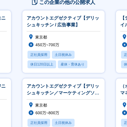
この企業の他の公開求人
モニ
アカウントエグゼクティブ【デリッ
【
シュキッチン / 広告事業】
イ
An
東京都
450万~700万
正社員採用
土日祝休み
休日120日以上
産休・育休あり
休
賞与あり
ジニ
アカウントエグゼクティブ【デリッ
（
シュキッチン／マーケティングソリ
マ
ューションズ】
ン
東京都
600万~800万
正社員採用
土日祝休み