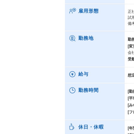
雇用形態
正
試
備
勤務地
勤
[変
会
受
給与
想
勤務時間
[勤
[
[み
[
休日・休暇
[年