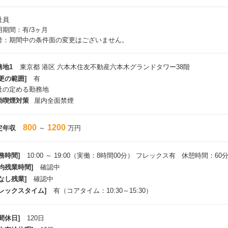
社員
用期間：有/3ヶ月
考：期間中の条件面の変更はございません。
務地1
東京都 港区 六本木住友不動産六本木グランドタワー38階
更の範囲]
有
社の定める勤務地
動喫煙対策
屋内全面禁煙
800
1200
定年収
～
万円
務時間]
10:00 ～ 19:00（実働：8時間00分） フレックス有 休憩時間：60
平均残業時間]
確認中
なし残業]
確認中
フレックスタイム]
有（コアタイム：10:30～15:30）
間休日]
120日