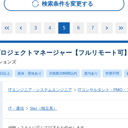
検索条件を変更する
3
4
5
6
7
プロジェクトマネージャー【フルリモート可
ションズ
0日以上
産休・育休あり
月残業20時間以内
賞与あり
学歴不問
ITエンジニア・システムエンジニア
ITコンサルタント・PMO
IT・通信
SIer（独立系）
経験・スキルに応じて以下をお任せします。