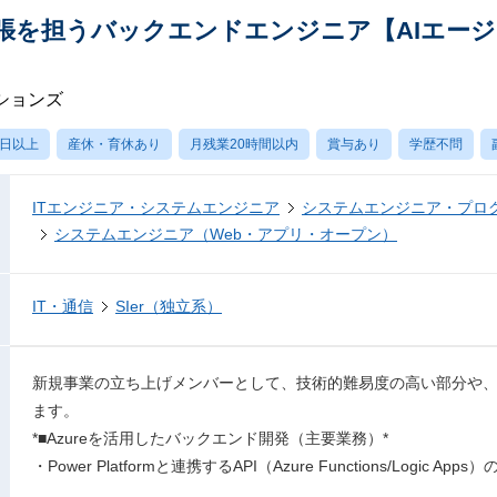
能拡張を担うバックエンドエンジニア【AIエー
ションズ
0日以上
産休・育休あり
月残業20時間以内
賞与あり
学歴不問
ITエンジニア・システムエンジニア
システムエンジニア・プロ
システムエンジニア（Web・アプリ・オープン）
IT・通信
SIer（独立系）
新規事業の立ち上げメンバーとして、技術的難易度の高い部分や
ます。
*■Azureを活用したバックエンド開発（主要業務）*
・Power Platformと連携するAPI（Azure Functions/Logic Ap