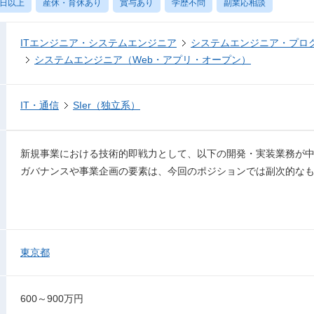
0日以上
産休・育休あり
賞与あり
学歴不問
副業応相談
ITエンジニア・システムエンジニア
システムエンジニア・プロ
システムエンジニア（Web・アプリ・オープン）
IT・通信
SIer（独立系）
新規事業における技術的即戦力として、以下の開発・実装業務が
ガバナンスや事業企画の要素は、今回のポジションでは副次的な
東京都
600～900万円