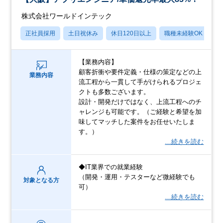
株式会社ワールドインテック
正社員採用
土日祝休み
休日120日以上
職種未経験OK
産
【業務内容】
顧客折衝や要件定義・仕様の策定などの上
業務内容
流工程から一貫して手がけられるプロジェ
クトも多数ございます。
設計・開発だけではなく、上流工程へのチ
ャレンジも可能です。（ご経験と希望を加
味してマッチした案件をお任せいたしま
す。）
…続きを読む
◆IT業界での就業経験
（開発・運用・テスターなど微経験でも
対象となる方
可）
…続きを読む