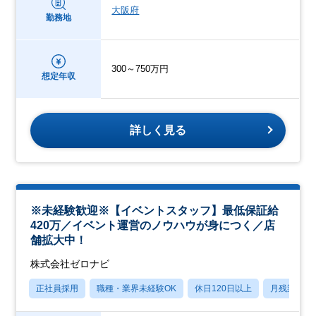
大阪府
勤務地
300～750万円
想定年収
詳しく見る
※未経験歓迎※【イベントスタッフ】最低保証給
420万／イベント運営のノウハウが身につく／店
舗拡大中！
株式会社ゼロナビ
正社員採用
職種・業界未経験OK
休日120日以上
月残業20