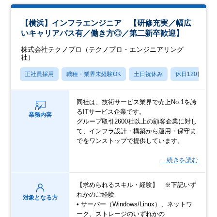
【横浜】インフラエンジニア 【研修充実／幅広
いキャリアパス有／働き方◎／第二新卒歓迎】
株式会社テクノプロ（テクノプロ・エンジニアリング
社）
正社員採用
職種・業界未経験OK
土日祝休み
休日120日以上
同社は、技術サービス業界で売上No.1を誇
るITサービス企業です。
業務内容
グループ取引2600社以上の顧客企業に対し
て、インフラ設計・構築から運用・保守ま
でをワンストップで提供しています。
…続きを読む
【求められるスキル・経験】 ※下記いず
れかのご経験
対象となる方
• サーバー（Windows/Linux）、ネットワ
ーク、ストレージのいずれかの