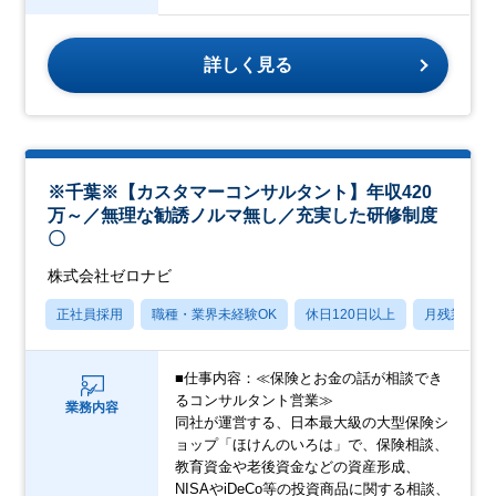
詳しく見る
※千葉※【カスタマーコンサルタント】年収420
万～／無理な勧誘ノルマ無し／充実した研修制度
〇
株式会社ゼロナビ
正社員採用
職種・業界未経験OK
休日120日以上
月残業20
■仕事内容：≪保険とお金の話が相談でき
るコンサルタント営業≫
業務内容
同社が運営する、日本最大級の大型保険シ
ョップ「ほけんのいろは」で、保険相談、
教育資金や老後資金などの資産形成、
NISAやiDeCo等の投資商品に関する相談、