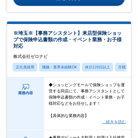
※埼玉※【事務アシスタント】来店型保険ショッ
プで保険申込書類の作成・イベント業務・お子様
対応
株式会社ゼロナビ
正社員採用
職種・業界未経験OK
休日120日以上
月残業20
◆ショッピングモールで保険ショップを運
営する同店にて、事務アシスタントとして
業務内容
保険申込書類の作成・イベント業務・お子
様対応などをお任せします！
【具体的な業務内容】
…続きを読む
★事務デビューも大歓迎！知識は入社後学