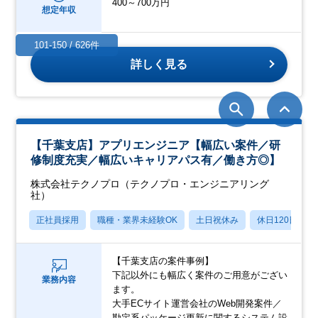
400～700万円
想定年収
101-150 / 626件
詳しく見る
【千葉支店】アプリエンジニア【幅広い案件／研
修制度充実／幅広いキャリアパス有／働き方◎】
株式会社テクノプロ（テクノプロ・エンジニアリング
社）
正社員採用
職種・業界未経験OK
土日祝休み
休日120日以上
【千葉支店の案件事例】
下記以外にも幅広く案件のご用意がござい
業務内容
ます。
大手ECサイト運営会社のWeb開発案件／
勘定系パッケージ更新に関するシステム設