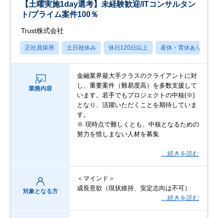
【土曜実施1day選考】未経験歓迎/ITコンサルタン
ト/プライム案件100％
Trust株式会社
正社員採用
土日祝休み
休日120日以上
産休・育休あり
金融業界最大手クラスのクライアントに対
し、重要案件（難易度高）を多数支援して
業務内容
います。若手でもプロジェクトの中核(※)
となり、活躍いただくことを期待していま
す。
※ 現時点で難しくとも、中核となるための
努力を惜しまない人材を募集
…続きを読む
＜マインド＞
成長意欲（現状維持、安定志向は不可）
対象となる方
…続きを読む