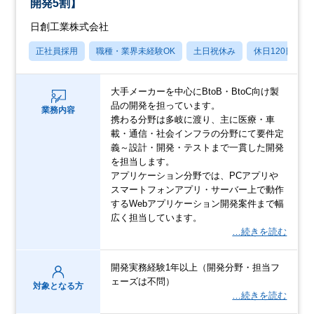
開発5割】
日創工業株式会社
正社員採用
職種・業界未経験OK
土日祝休み
休日120日以上
大手メーカーを中心にBtoB・BtoC向け製
品の開発を担っています。
業務内容
携わる分野は多岐に渡り、主に医療・車
載・通信・社会インフラの分野にて要件定
義～設計・開発・テストまで一貫した開発
を担当します。
アプリケーション分野では、PCアプリや
スマートフォンアプリ・サーバー上で動作
するWebアプリケーション開発案件まで幅
広く担当しています。
…続きを読む
開発実務経験1年以上（開発分野・担当フ
ェーズは不問）
対象となる方
…続きを読む