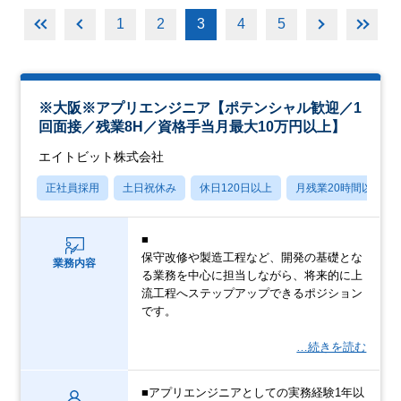
1
2
3
4
5
※大阪※アプリエンジニア【ポテンシャル歓迎／1
回面接／残業8H／資格手当月最大10万円以上】
エイトビット株式会社
正社員採用
土日祝休み
休日120日以上
月残業20時間以内
■
保守改修や製造工程など、開発の基礎とな
業務内容
る業務を中心に担当しながら、将来的に上
流工程へステップアップできるポジション
です。
…続きを読む
■アプリエンジニアとしての実務経験1年以