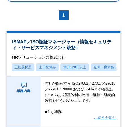
1
ISMAP／ISO認証マネージャー（情報セキュリテ
ィ・サービスマネジメント統括）
HRソリューションズ株式会社
正社員採用
土日祝休み
休日120日以上
産休・育休あり
同社が保有する ISO27001／27017／27018
／27701／20000 および ISMAP の各認証
業務内容
について、認証体制の統括・維持・継続的
改善を担うポジションです。
■主な業務
…続きを読む