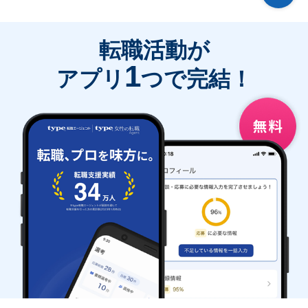
転職活動が
1
アプリ
つで完結！