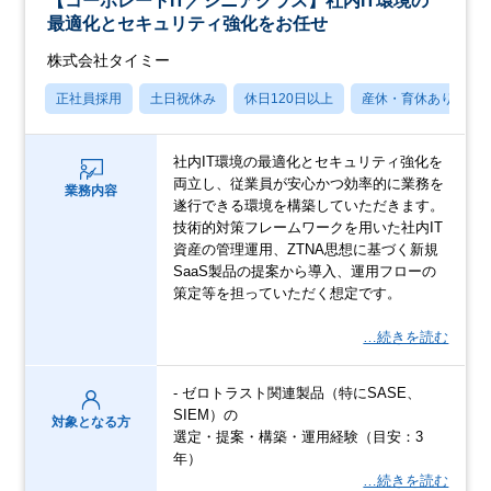
【コーポレートIT／シニアクラス】社内IT環境の
最適化とセキュリティ強化をお任せ
株式会社タイミー
正社員採用
土日祝休み
休日120日以上
産休・育休あり
社内IT環境の最適化とセキュリティ強化を
両立し、従業員が安心かつ効率的に業務を
業務内容
遂行できる環境を構築していただきます。
技術的対策フレームワークを用いた社内IT
資産の管理運用、ZTNA思想に基づく新規
SaaS製品の提案から導入、運用フローの
策定等を担っていただく想定です。
…続きを読む
- ゼロトラスト関連製品（特にSASE、
SIEM）の
対象となる方
選定・提案・構築・運用経験（目安：3
年）
…続きを読む