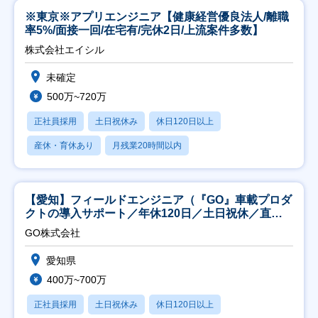
※東京※アプリエンジニア【健康経営優良法人/離職
率5%/面接一回/在宅有/完休2日/上流案件多数】
株式会社エイシル
未確定
500万~720万
正社員採用
土日祝休み
休日120日以上
産休・育休あり
月残業20時間以内
【愛知】フィールドエンジニア（『GO』車載プロダ
クトの導入サポート／年休120日／土日祝休／直行
直帰
GO株式会社
愛知県
400万~700万
正社員採用
土日祝休み
休日120日以上