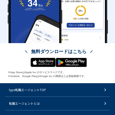
無料ダウンロードはこちら
※App StoreはApple Inc.のサービスマークです。
※Android、Google PlayはGoogle Inc.の商標または登録商標です。
type転職エージェントTOP
転職エージェントとは