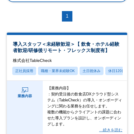
1
導入スタッフ＜未経験歓迎＞【 飲食・ホテル経験
者歓迎/研修後リモート・フレックス制度有】
株式会社TableCheck
正社員採用
職種・業界未経験OK
土日祝休み
休日120日以上
【業務内容】
：契約受注後の飲食店DXクラウド型シス
業務内容
テム（TableCheck）の導入・オンボーディ
ングに関わる業務をお任せします。
複数の機能からクライアントの課題に合わ
せた導入プランを設計し、オンボーディン
グします。
…続きを読む