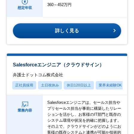
360～452万円
想定年収
詳しく見る
Salesforceエンジニア（クラウドサイン）
弁護士ドットコム株式会社
正社員採用
土日祝休み
休日120日以上
業界未経験OK
月
Salesforceエンジニアは、セールス担当や
プリセールス担当が事前に構築したリレー
業務内容
ションを活かし、お客様のIT部門と既存の
システム環境や状況を的確に把握します。
その上で、クラウドサインがどのようにお
客様の既存システムと連携が可能か技術的