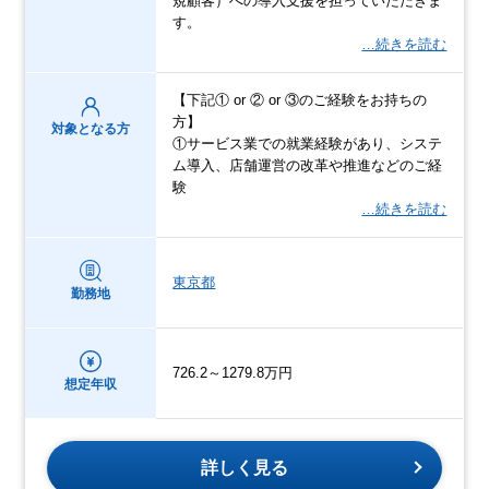
規顧客）への導入支援を担っていただきま
す。
…続きを読む
【下記① or ② or ③のご経験をお持ちの
方】
対象となる方
①サービス業での就業経験があり、システ
ム導入、店舗運営の改革や推進などのご経
験
…続きを読む
東京都
勤務地
726.2～1279.8万円
想定年収
詳しく見る