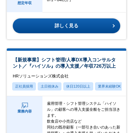
想定年収
詳しく見る
【新規事業】シフト管理/人事DX導入コンサルタ
ント／『ハイソル』の導入支援／年収726万以上
HRソリューションズ株式会社
正社員採用
土日祝休み
休日120日以上
業界未経験OK
産
雇用管理・シフト管理システム「ハイソ
ル」の顧客への導入支援全般をご担当頂き
業務内容
ます。
飲食店や小売店など
同社の既存顧客（一部引き合いのあった新