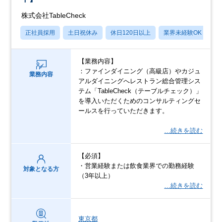
株式会社TableCheck
正社員採用
土日祝休み
休日120日以上
業界未経験OK
月
【業務内容】
：ファインダイニング（高級店）やカジュ
業務内容
アルダイニングへレストラン総合管理シス
テム「TableCheck（テーブルチェック）」
を導入いただくためのコンサルティングセ
ールスを行っていただきます。
…続きを読む
【必須】
・営業経験または飲食業界での勤務経験
対象となる方
（3年以上）
…続きを読む
東京都