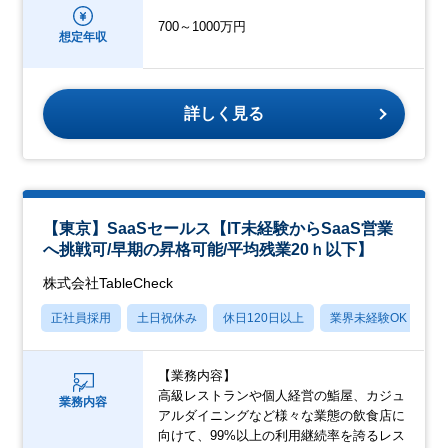
700～1000万円
想定年収
詳しく見る
【東京】SaaSセールス【IT未経験からSaaS営業
へ挑戦可/早期の昇格可能/平均残業20ｈ以下】
株式会社TableCheck
正社員採用
土日祝休み
休日120日以上
業界未経験OK
月
【業務内容】
高級レストランや個人経営の鮨屋、カジュ
業務内容
アルダイニングなど様々な業態の飲食店に
向けて、99%以上の利用継続率を誇るレス