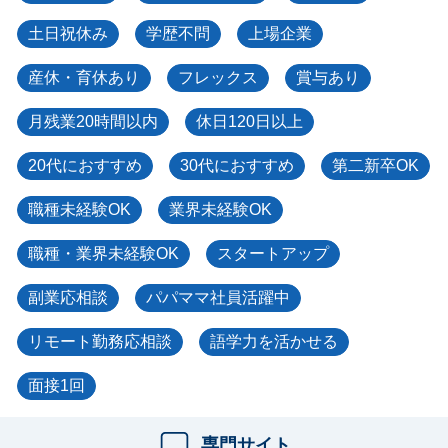
土日祝休み
学歴不問
上場企業
産休・育休あり
フレックス
賞与あり
月残業20時間以内
休日120日以上
20代におすすめ
30代におすすめ
第二新卒OK
職種未経験OK
業界未経験OK
職種・業界未経験OK
スタートアップ
副業応相談
パパママ社員活躍中
リモート勤務応相談
語学力を活かせる
面接1回
専門サイト