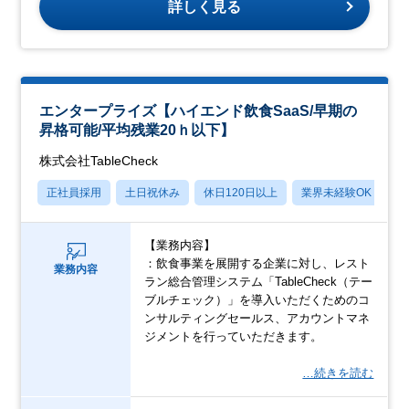
詳しく見る
エンタープライズ【ハイエンド飲食SaaS/早期の
昇格可能/平均残業20ｈ以下】
株式会社TableCheck
正社員採用
土日祝休み
休日120日以上
業界未経験OK
月
【業務内容】
：飲食事業を展開する企業に対し、レスト
業務内容
ラン総合管理システム「TableCheck（テー
ブルチェック）」を導入いただくためのコ
ンサルティングセールス、アカウントマネ
ジメントを行っていただきます。
…続きを読む