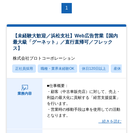
1
【未経験大歓迎／浜松支社】Web広告営業【国内
最大級「グーネット」／直行直帰可／フレック
ス】
株式会社プロトコーポレーション
正社員採用
職種・業界未経験OK
休日120日以上
産休・育休
■仕事概要：
・顧客（中古車販売店）に対して、売上・
業務内容
利益の最大化に貢献する「経営支援提案」
を行います。
・営業時の移動手段は車を使用しての活動
となります。
…続きを読む