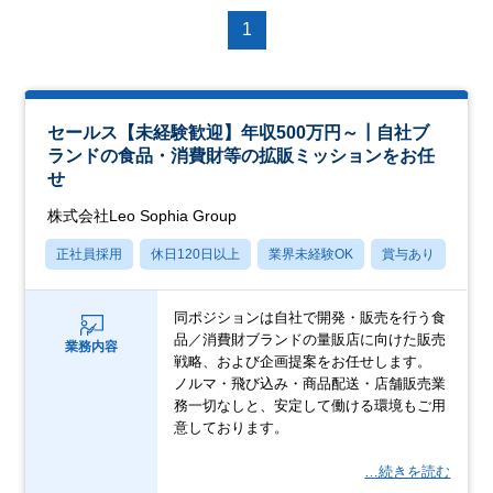
1
セールス【未経験歓迎】年収500万円～┃自社ブ
ランドの食品・消費財等の拡販ミッションをお任
せ
株式会社Leo Sophia Group
正社員採用
休日120日以上
業界未経験OK
賞与あり
転勤
同ポジションは自社で開発・販売を行う食
品／消費財ブランドの量販店に向けた販売
業務内容
戦略、および企画提案をお任せします。
ノルマ・飛び込み・商品配送・店舗販売業
務一切なしと、安定して働ける環境もご用
意しております。
…続きを読む