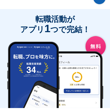
転職活動が
1
アプリ
つで完結！