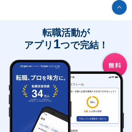
転職活動が
1
アプリ
つで完結！