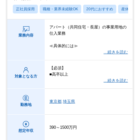
正社員採用
職種・業界未経験OK
20代におすすめ
産休・育
アパート（共同住宅・長屋）の事業用地の
仕入業務
業務内容
≪具体的には≫
…続きを読む
【必須】
■高卒以上
対象となる方
…続きを読む
東京都
埼玉県
勤務地
390～1500万円
想定年収