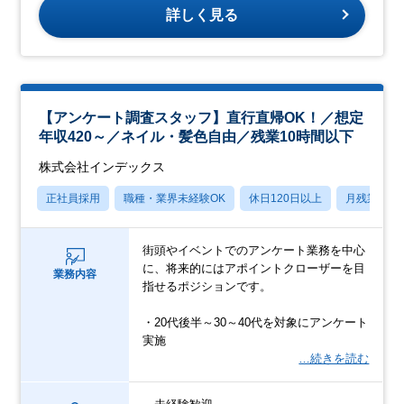
詳しく見る
【アンケート調査スタッフ】直行直帰OK！／想定
年収420～／ネイル・髪色自由／残業10時間以下
株式会社インデックス
正社員採用
職種・業界未経験OK
休日120日以上
月残業20
街頭やイベントでのアンケート業務を中心
に、将来的にはアポイントクローザーを目
業務内容
指せるポジションです。
・20代後半～30～40代を対象にアンケート
実施
…続きを読む