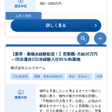
390～1500万円
想定年収
1-26 / 26件
詳しく見る
【業界・業種未経験歓迎！】営業職~月給30万円
～/完全週休2日/未経験入社95％/転勤無
株式会社エルズホーム
正社員採用
職種・業界未経験OK
産休・育休あり
月残業20
物件を手放したいと考えるオーナー様のご
相談に乗り、物件の魅力や特徴を把握し
業務内容
『不動産の引き取り手』を探し、お悩みの
解決をサポートをしていく営業職になりま
す。仕入れ業務にとことん向き合い、営業