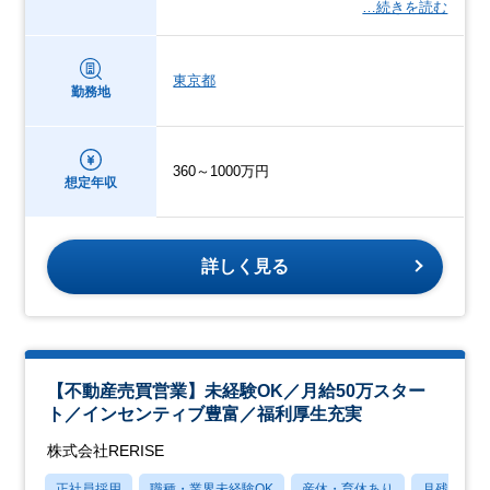
…続きを読む
東京都
勤務地
360～1000万円
想定年収
詳しく見る
【不動産売買営業】未経験OK／月給50万スター
ト／インセンティブ豊富／福利厚生充実
株式会社RERISE
正社員採用
職種・業界未経験OK
産休・育休あり
月残業20