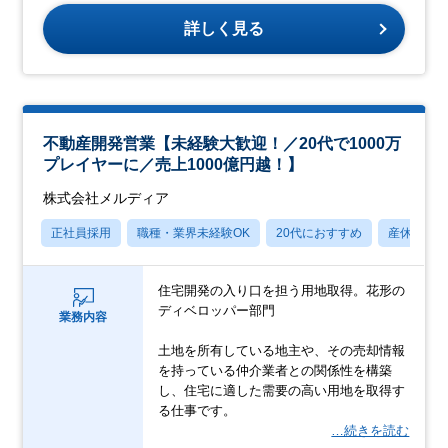
詳しく見る
不動産開発営業【未経験大歓迎！／20代で1000万
プレイヤーに／売上1000億円越！】
株式会社メルディア
正社員採用
職種・業界未経験OK
20代におすすめ
産休・育
住宅開発の入り口を担う用地取得。花形の
ディベロッパー部門
業務内容
土地を所有している地主や、その売却情報
を持っている仲介業者との関係性を構築
し、住宅に適した需要の高い用地を取得す
る仕事です。
…続きを読む