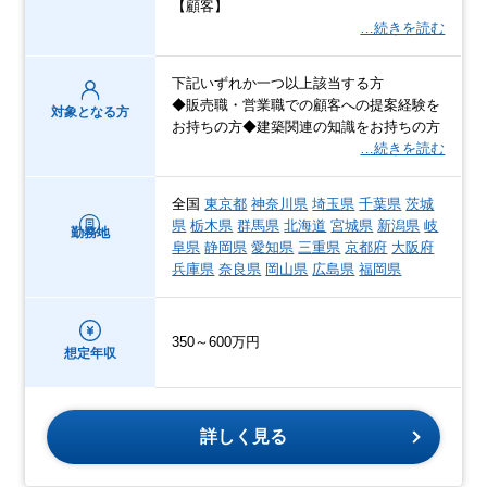
【顧客】
…続きを読む
下記いずれか一つ以上該当する方
◆販売職・営業職での顧客への提案経験を
対象となる方
お持ちの方◆建築関連の知識をお持ちの方
…続きを読む
全国
東京都
神奈川県
埼玉県
千葉県
茨城
県
栃木県
群馬県
北海道
宮城県
新潟県
岐
勤務地
阜県
静岡県
愛知県
三重県
京都府
大阪府
兵庫県
奈良県
岡山県
広島県
福岡県
350～600万円
想定年収
詳しく見る