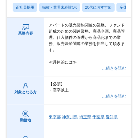
正社員採用
職種・業界未経験OK
20代におすすめ
産休・育
アパートの販売契約関連の業務、ファンド
組成のための関連業務、商品企画、商品管
業務内容
理、仕入物件の管理から商品化までの業
務、販売決済関連の業務を担当して頂きま
す。
≪具体的には≫
…続きを読む
【必須】
・高卒以上
対象となる方
…続きを読む
東京都
神奈川県
埼玉県
千葉県
愛知県
勤務地