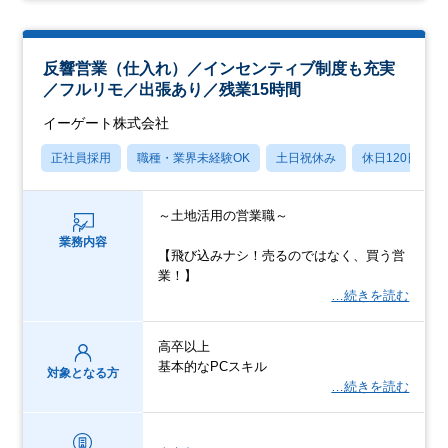
反響営業（仕入れ）／インセンティブ制度も充実
／フルリモ／出張あり／残業15時間
イーゲート株式会社
正社員採用
職種・業界未経験OK
土日祝休み
休日120日以上
～土地活用の営業職～
業務内容
【飛び込みナシ！売るのではなく、買う営
業！】
…続きを読む
高卒以上
基本的なPCスキル
対象となる方
…続きを読む