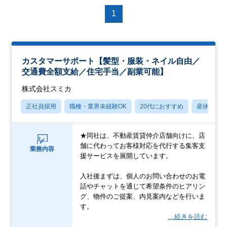
1
カスタマーサポート【髪型・服装・ネイル自由／
交通費全額支給／住宅手当／副業可能】
株式会社スミカ
正社員採用
職種・業界未経験OK
20代におすすめ
産休・育
★同社は、不動産賃貸仲介店舗向けに、店
舗に代わってお客様対応を代行する集客支
業務内容
援サービスを展開しています。
入社後まずは、個人のお問い合わせのお電
話やチャットを通じて希望条件のヒアリン
グ、物件のご提案、内見案内などを行いま
す。
…続きを読む