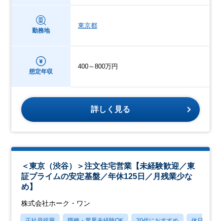
東京都
勤務地
400～800万円
想定年収
詳しく見る
＜東京（渋谷）＞注文住宅営業【未経験歓迎／東
証プライムの安定基盤／年休125日／月残業少な
め】
株式会社ホーク・ワン
正社員採用
職種・業界未経験OK
20代におすすめ
休日120