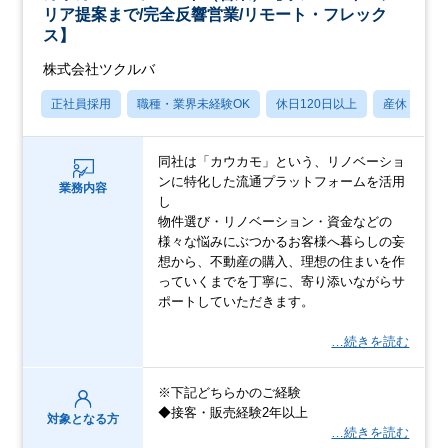
リア提案まで/完全反響営業/リモート・フレック
ス】
株式会社ツクルバ
正社員採用
職種・業界未経験OK
休日120日以上
産休・育休
同社は「カウカモ」という、リノベーショ
ンに特化した流通プラットフォームを活用
業務内容
し
物件選び・リノベーション・資金などの
様々な悩みにぶつかるお客様へ暮らしの妄
想から、不動産の購入、理想の住まいを作
っていくまでを丁寧に、寄り添いながらサ
ポートしていただきます。
…続きを読む
※下記どちらかのご経験
◆接客・販売経験2年以上
対象となる方
…続きを読む