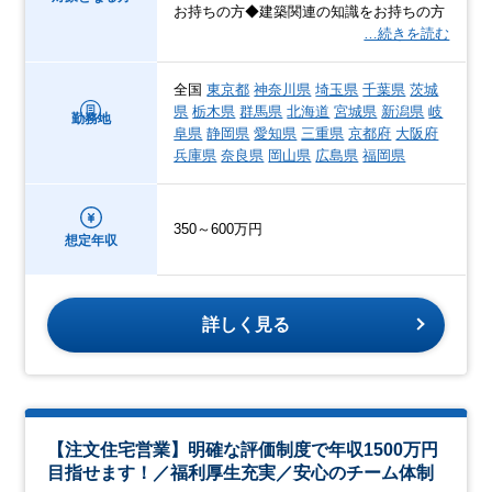
お持ちの方◆建築関連の知識をお持ちの方
…続きを読む
全国
東京都
神奈川県
埼玉県
千葉県
茨城
県
栃木県
群馬県
北海道
宮城県
新潟県
岐
勤務地
阜県
静岡県
愛知県
三重県
京都府
大阪府
兵庫県
奈良県
岡山県
広島県
福岡県
350～600万円
想定年収
詳しく見る
【注文住宅営業】明確な評価制度で年収1500万円
目指せます！／福利厚生充実／安心のチーム体制