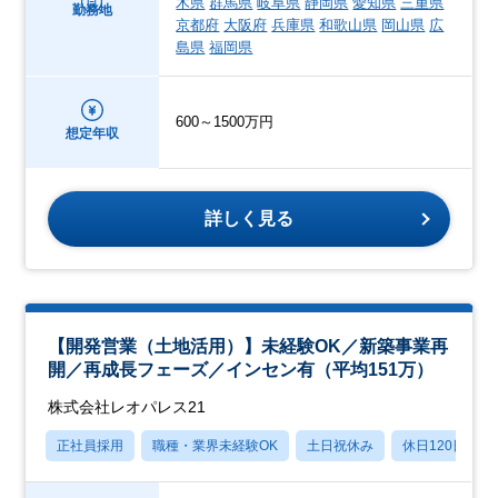
木県
群馬県
岐阜県
静岡県
愛知県
三重県
勤務地
京都府
大阪府
兵庫県
和歌山県
岡山県
広
島県
福岡県
600～1500万円
想定年収
詳しく見る
【開発営業（土地活用）】未経験OK／新築事業再
開／再成長フェーズ／インセン有（平均151万）
株式会社レオパレス21
正社員採用
職種・業界未経験OK
土日祝休み
休日120日以上