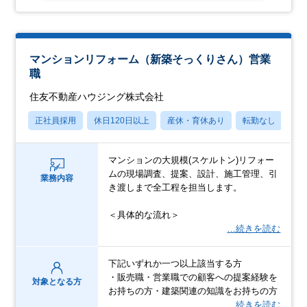
マンションリフォーム（新築そっくりさん）営業
職
住友不動産ハウジング株式会社
正社員採用
休日120日以上
産休・育休あり
転勤なし
フ
マンションの⼤規模(スケルトン)リフォー
ムの現場調査、提案、設計、施⼯管理、引
業務内容
き渡しまで全⼯程を担当します。
＜具体的な流れ＞
…続きを読む
下記いずれか一つ以上該当する方
・販売職・営業職での顧客への提案経験を
対象となる方
お持ちの方・建築関連の知識をお持ちの方
…続きを読む