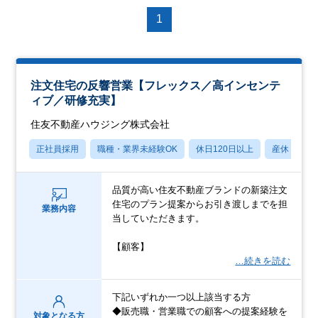
1
注文住宅の反響営業【フレックス／高インセンテ
ィブ／研修充実】
住友不動産ハウジング株式会社
正社員採用
職種・業界未経験OK
休日120日以上
産休・育休
品質が高い住友不動産ブランドの新築注文
住宅のプラン提案からお引き渡しまでを担
業務内容
当していただきます。
【顧客】
…続きを読む
下記いずれか一つ以上該当する方
◆販売職・営業職での顧客への提案経験を
対象となる方