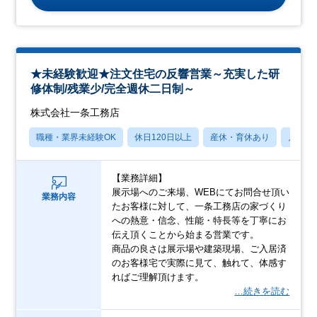
★未経験歓迎★注文住宅の反響営業～充実した研
修体制/残業少/完全週休二日制～
株式会社一条工務店
職種・業界未経験OK
休日120日以上
産休・育休あり
月残業
【業務詳細】
展示場へのご来場、WEBにてお問合せ頂い
業務内容
たお客様に対して、一条工務店の家づくり
への熱意・信念、性能・特長等を丁寧にお
伝え頂くことから始まる営業です。
商品の良さは展示場や建築現場、ご入居済
のお客様宅で実際に見て、触れて、体感す
ればご理解頂けます。
…続きを読む