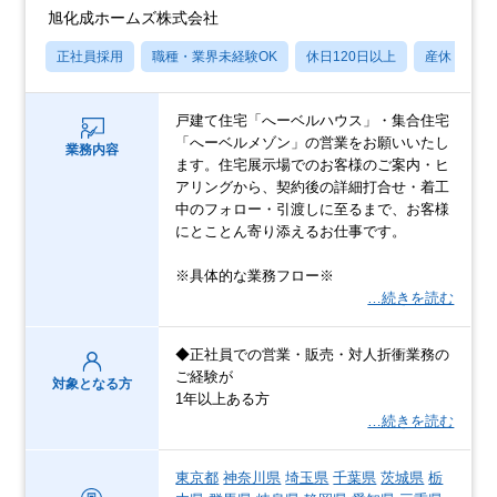
旭化成ホームズ株式会社
正社員採用
職種・業界未経験OK
休日120日以上
産休・育休
戸建て住宅「へーベルハウス」・集合住宅
「へーベルメゾン」の営業をお願いいたし
業務内容
ます。住宅展示場でのお客様のご案内・ヒ
アリングから、契約後の詳細打合せ・着工
中のフォロー・引渡しに至るまで、お客様
にとことん寄り添えるお仕事です。
※具体的な業務フロー※
…続きを読む
◆正社員での営業・販売・対人折衝業務の
ご経験が
対象となる方
1年以上ある方
…続きを読む
東京都
神奈川県
埼玉県
千葉県
茨城県
栃