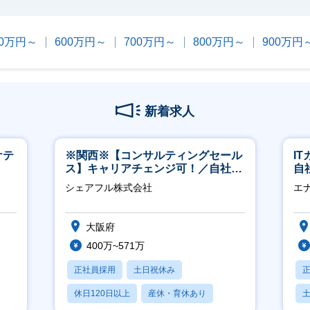
00万円～
600万円～
700万円～
800万円～
900万円
新着求人
ケテ
※関西※【コンサルティングセール
I
ス】キャリアチェンジ可！／自社サ
自
ービス『シェアフル』の営業
に
シェアフル株式会社
エ
大阪府
400万~571万
正社員採用
土日祝休み
休日120日以上
産休・育休あり