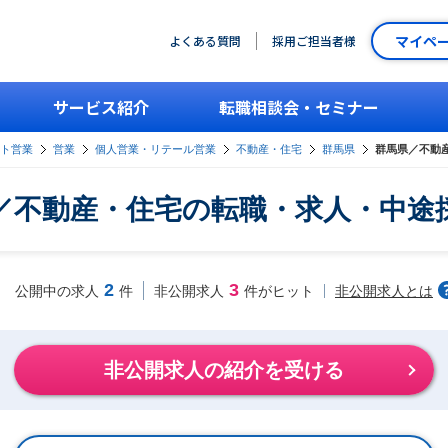
マイペ
よくある質問
採用ご担当者様
サービス紹介
転職相談会・セミナー
ント営業
営業
個人営業・リテール営業
不動産・住宅
群馬県
群馬県／不動
／不動産・住宅の転職・求人・中途
2
3
非公開求人とは
公開中の求人
件
非公開求人
件がヒット
非公開求人の紹介を受ける