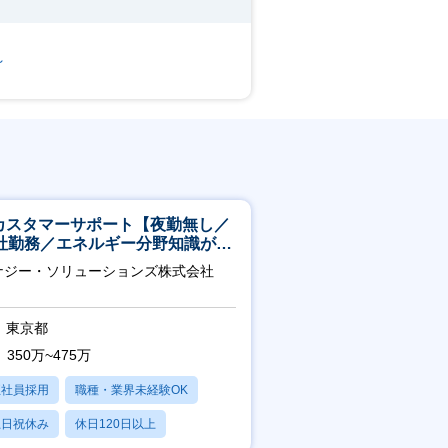
～
Tカスタマーサポート【夜勤無し／
社勤務／エネルギー分野知識が身
つきます】
ナジー・ソリューションズ株式会社
東京都
350万~475万
正社員採用
職種・業界未経験OK
土日祝休み
休日120日以上