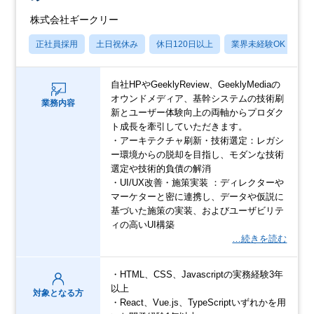
株式会社ギークリー
正社員採用
土日祝休み
休日120日以上
業界未経験OK
産
自社HPやGeeklyReview、GeeklyMediaの
オウンドメディア、基幹システムの技術刷
業務内容
新とユーザー体験向上の両軸からプロダク
ト成長を牽引していただきます。
・アーキテクチャ刷新・技術選定：レガシ
ー環境からの脱却を目指し、モダンな技術
選定や技術的負債の解消
・UI/UX改善・施策実装 ：ディレクターや
マーケターと密に連携し、データや仮説に
基づいた施策の実装、およびユーザビリテ
ィの高いUI構築
…続きを読む
・HTML、CSS、Javascriptの実務経験3年
以上
対象となる方
・React、Vue.js、TypeScriptいずれかを用