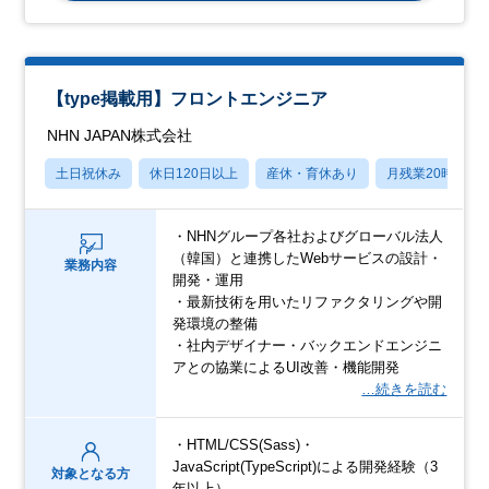
【type掲載用】フロントエンジニア
NHN JAPAN株式会社
土日祝休み
休日120日以上
産休・育休あり
月残業20時間以
・NHNグループ各社およびグローバル法人
（韓国）と連携したWebサービスの設計・
業務内容
開発・運用
・最新技術を用いたリファクタリングや開
発環境の整備
・社内デザイナー・バックエンドエンジニ
アとの協業によるUI改善・機能開発
…続きを読む
・HTML/CSS(Sass)・
JavaScript(TypeScript)による開発経験（3
対象となる方
年以上）