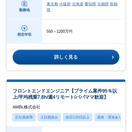
東京都
大阪府
北海道
愛知県
京都府
島根
県
勤務地
550～1200万円
想定年収
詳しく見る
フロントエンドエンジニア【プライム案件95％以
上/平均残業7.8h/週4リモート/パパママ歓迎】
AMBL株式会社
正社員採用
土日祝休み
休日120日以上
産休・育休あり