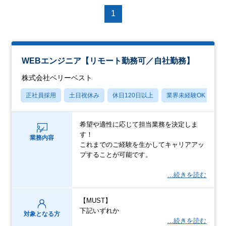
1
WEBエンジニア【リモート勤務可／自社勤務】
株式会社ベリーベスト
正社員採用
土日祝休み
休日120日以上
業界未経験OK
月
希望や適性に応じて担当業務を決定しま
す！
業務内容
これまでのご経験を生かしてキャリアアッ
プすることが可能です。
…続きを読む
【MUST】
下記いずれか
対象となる方
…続きを読む