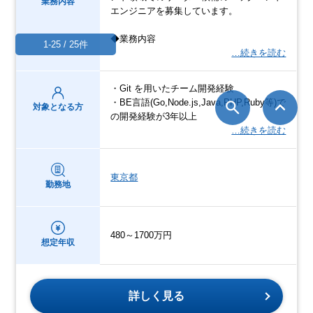
業務内容
エンジニアを募集しています。
◆業務内容
1-25 / 25件
…続きを読む
・Git を用いたチーム開発経験
・BE言語(Go,Node.js,Java,PHP,Ruby等)で
対象となる方
の開発経験が3年以上
…続きを読む
東京都
勤務地
480～1700万円
想定年収
詳しく見る