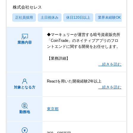
株式会社セレス
正社員採用
土日祝休み
休日120日以上
業界未経験OK
賞
◆マーキュリーが運営する暗号資産販売所
「CoinTrade」のネイティブアプリのフロ
業務内容
ントエンドに関する開発をお任せします。
【業務詳細】
…続きを読む
Reactを用いた開発経験2年以上
…続きを読む
対象となる方
東京都
勤務地