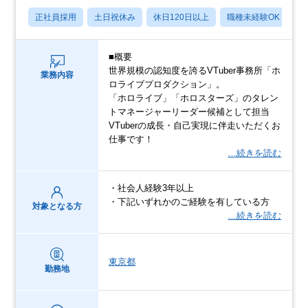
正社員採用
土日祝休み
休日120日以上
職種未経験OK
産
■概要
世界規模の認知度を誇るVTuber事務所「ホ
業務内容
ロライブプロダクション」。
「ホロライブ」「ホロスターズ」のタレン
トマネージャーリーダー候補として担当
VTuberの成長・自己実現に伴走いただくお
仕事です！
…続きを読む
・社会人経験3年以上
・下記いずれかのご経験を有している方
対象となる方
…続きを読む
東京都
勤務地