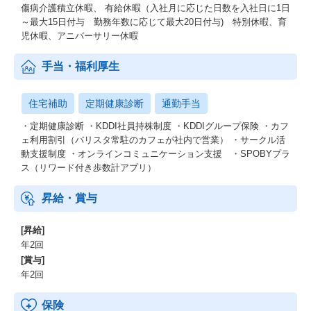
傷病介護積立休暇、 有給休暇（入社月に応じた日数を入社日に1日
～最大15日付与 勤務年数に応じて最大20日付与) 特別休暇、育
児休暇、アニバーサリー休暇
手当・福利厚生
住宅補助
定期健康診断
通勤手当
・定期健康診断 ・KDDI社員持株制度 ・KDDIグループ保険 ・カフ
ェ利用割引（バリスタ常駐のカフェが社内で営業） ・サークル活
動支援制度 ・オンラインコミュニケーション支援 ・SPOBYプラ
ス（リワード付き歩数計アプリ）
昇給・賞与
[昇給]
年2回
[賞与]
年2回
保険