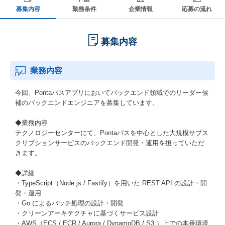
募集内容
勤務条件
企業情報
応募の流れ
募集内容
業務内容
今回、Pontaパスアプリにおいてバックエンド領域でのリーダー候
補のバックエンドエンジニアを募集しています。
◆業務内容
テクノロジーセンターにて、Pontaパスを中心とした大規模サブス
クリプションサービスのバックエンド開発・運用を担っていただ
きます。
◆詳細
・TypeScript（Node.js / Fastify）を用いた REST API の設計・開
発・運用
・Go によるバッチ処理の設計・開発
・クリーンアーキテクチャに基づくサービス設計
・AWS（ECS / ECR / Aurora / DynamoDB / S3 ）上での本番環境