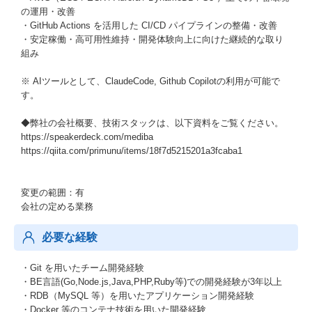
の運用・改善
・GitHub Actions を活用した CI/CD パイプラインの整備・改善
・安定稼働・高可用性維持・開発体験向上に向けた継続的な取り
組み
※ AIツールとして、ClaudeCode, Github Copilotの利用が可能で
す。
◆弊社の会社概要、技術スタックは、以下資料をご覧ください。
https://speakerdeck.com/mediba
https://qiita.com/primunu/items/18f7d5215201a3fcaba1
変更の範囲：有
会社の定める業務
必要な経験
・Git を用いたチーム開発経験
・BE言語(Go,Node.js,Java,PHP,Ruby等)での開発経験が3年以上
・RDB（MySQL 等）を用いたアプリケーション開発経験
・Docker 等のコンテナ技術を用いた開発経験