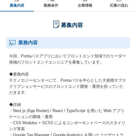
募集内容
勤務条件
企業情報
応募の流れ
募集内容
業務内容
今回、Pontaパスアプリにおいてフロントエンド領域でのリーダー
候補のフロントエンドエンジニアを募集しています。
◆業務内容
テクノロジーセンターにて、Pontaパスを中心とした大規模サブス
クリプションサービスのフロントエンド開発・運用を担っていた
だきます。
◆詳細
・Next.js (App Router) / React / TypeScript を用いた Web アプリ
ケーションの開発・運用
・CSS Modules + SCSS によるコンポーネントベースのスタイリ
ング実装
・Google Tag Manager / Google Analytics を用いたユーザートラ