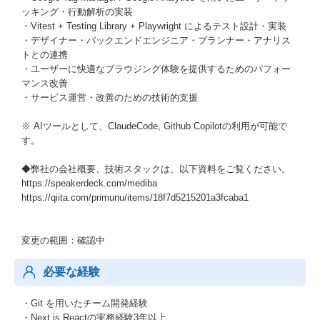
ッキング・行動解析の実装
・Vitest + Testing Library + Playwright によるテスト設計・実装
・デザイナー・バックエンドエンジニア・プランナー・アナリス
トとの連携
・ユーザーに快適なブラウジング体験を提供するためのパフォー
マンス改善
・サービス運営・改善のための技術的支援
※ AIツールとして、ClaudeCode, Github Copilotの利用が可能で
す。
◆弊社の会社概要、技術スタックは、以下資料をご覧ください。
https://speakerdeck.com/mediba
https://qiita.com/primunu/items/18f7d5215201a3fcaba1
変更の範囲：確認中
必要な経験
・Git を用いたチーム開発経験
・Next.js,Reactの実務経験3年以上