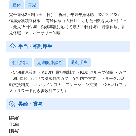
産休
育児
完全週休2日制（土・日）、祝日、年末年始休暇（12/29～1/3）、
傷病介護積立休暇、 有給休暇（入社月に応じた日数を入社日に1日
～最大15日付与 勤務年数に応じて最大20日付与) 特別休暇、育
児休暇、アニバーサリー休暇
手当・福利厚生
住宅補助
定期健康診断
通勤手当
・定期健康診断 ・KDDI社員持株制度 ・KDDIグループ保険 ・カフ
ェ利用割引（バリスタ常駐のカフェが社内で営業） ・サークル活
動支援制度 ・オンラインコミュニケーション支援 ・SPOBYプラ
ス（リワード付き歩数計アプリ）
昇給・賞与
[昇給]
年2回
[賞与]