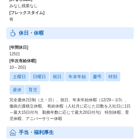
みなし残業なし
[フレックスタイム]
有
休日・休暇
[年間休日]
125日
[年次有給休暇]
10～20日
土曜日
日曜日
祝日
年末年始
慶弔
特別
産休
育児
完全週休2日制（土・日）、祝日、年末年始休暇（12/29～1/3）、
傷病介護積立休暇、 有給休暇（入社月に応じた日数を入社日に1日
～最大15日付与 勤務年数に応じて最大20日付与) 特別休暇、育
児休暇、アニバーサリー休暇
手当・福利厚生