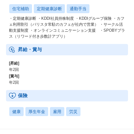
住宅補助
定期健康診断
通勤手当
・定期健康診断 ・KDDI社員持株制度 ・KDDIグループ保険 ・カフ
ェ利用割引（バリスタ常駐のカフェが社内で営業） ・サークル活
動支援制度 ・オンラインコミュニケーション支援 ・SPOBYプラ
ス（リワード付き歩数計アプリ）
昇給・賞与
[昇給]
年2回
[賞与]
年2回
保険
健康
厚生年金
雇用
労災