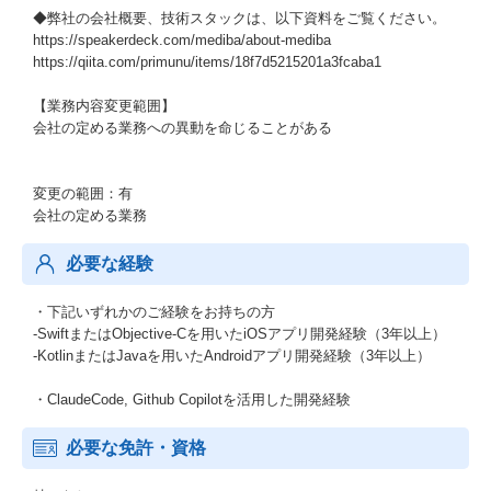
◆弊社の会社概要、技術スタックは、以下資料をご覧ください。
https://speakerdeck.com/mediba/about-mediba
https://qiita.com/primunu/items/18f7d5215201a3fcaba1
【業務内容変更範囲】
会社の定める業務への異動を命じることがある
変更の範囲：有
会社の定める業務
必要な経験
・下記いずれかのご経験をお持ちの方
-SwiftまたはObjective-Cを用いたiOSアプリ開発経験（3年以上）
-KotlinまたはJavaを用いたAndroidアプリ開発経験（3年以上）
・ClaudeCode, Github Copilotを活用した開発経験
必要な免許・資格