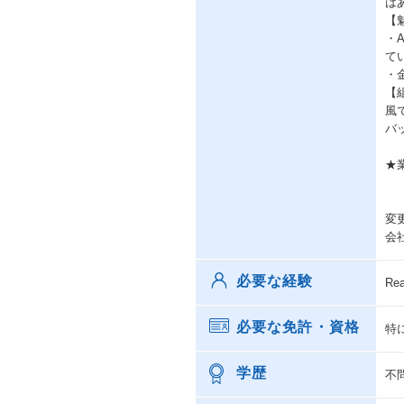
は
【
・
て
・
【
風
バ
★
変
会
必要な経験
R
必要な免許・資格
特
学歴
不