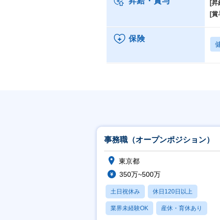
昇給・賞与
[昇
・コ
[賞
・自
・
※
保険
今
事務職（オープンポジション）
東京都
350万~500万
土日祝休み
休日120日以上
業界未経験OK
産休・育休あり