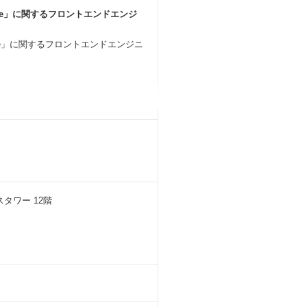
de」に関するフロントエンドエンジ
de」に関するフロントエンドエンジニ
上流工程から開発、リリースまで一貫し
スタワー 12階
ます！