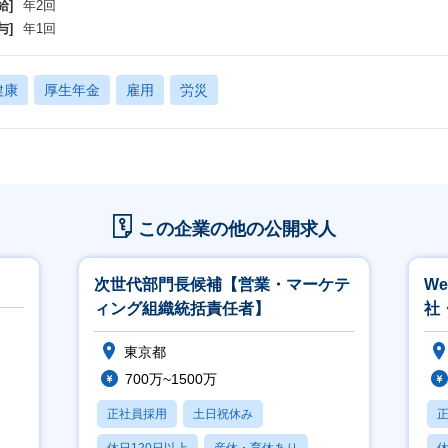
給]
年2回
ンテナ管理：(Docker)
与]
年1回
動化ツール：GitHub Actions
コミュニケーションツール：Slack
()についてはバックエンドエンジニアが関わる領域のため、
健康
厚生年金
雇用
労災
回のポジションでは直接使用することはほとんどございません。
この企業の他の公開求人
次世代部門長候補【営業・マーケテ
W
ィング組織統括責任者】
社
／
東京都
700万~1500万
正社員採用
土日祝休み