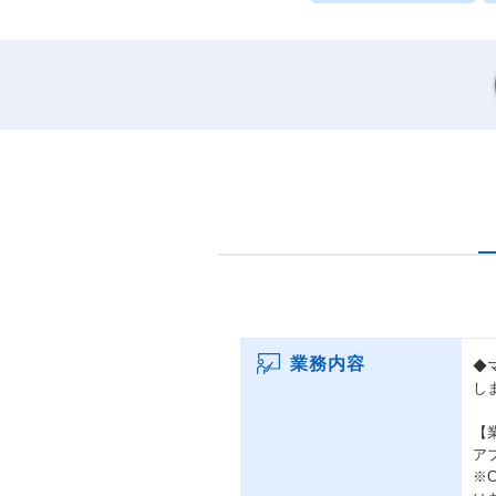
業務内容
◆
し
【
ア
※