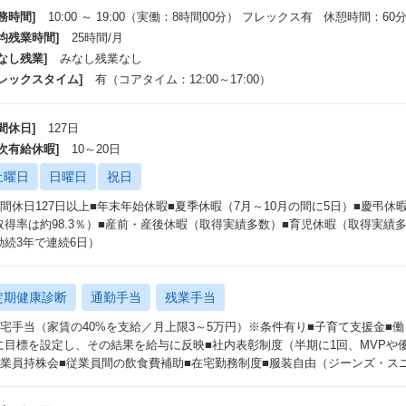
務時間]
10:00 ～ 19:00（実働：8時間00分） フレックス有 休憩時間：60
技術力向上＞
平均残業時間]
25時間/月
内外に向けたオンライン勉強会や、社員の発信で結成されたブロックチェーン
なし残業]
みなし残業なし
り、
フレックスタイム]
有（コアタイム：12:00～17:00）
術力や知識力向上に適した環境！
格取得制度や書籍購入補助、セミナー参加費の補助などの制度もあるため、
術力向上のための会社からのバックアップも手厚い環境です！
間休日]
127日
年次有給休暇]
10～20日
土曜日
日曜日
祝日
発環境
発環境
年間休日127日以上■年末年始休暇■夏季休暇（7月～10月の間に5日）■慶弔休暇
S：iOS,Android
取得率は約98.3％）■産前・産後休暇（取得実績多数）■育児休暇（取得実績
ータベース：(MySQL)
勤続3年で連続6日）
バックエンド：(Go)
レームワーク：(Angular)
ロントエンド：React(TypeScript)
定期健康診断
通勤手当
残業手当
テンプレートエンジン：-
インフラ：AWS
住宅手当（家賃の40%を支給／月上限3～5万円）※条件有り■子育て支援金■
DE：VSCode,Intellij IDEA※会社負担で支給
に目標を設定し、その結果を給与に反映■社内表彰制度（半期に1回、MVPや
その他使用ソフト
従業員持株会■従業員間の飲食費補助■在宅勤務制度■服装自由（ジーンズ・ス
プロジェクト管理：Jira
ージョン管理：GitHub Enterprise