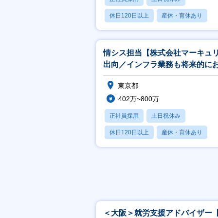
休日120日以上
産休・育休あり
賞与あり
情シス担当【株式会社マーキュ
出向／インフラ業務も将来的に
せ／フレックス／副業可】
東京都
402万~800万
正社員採用
土日祝休み
休日120日以上
産休・育休あり
賞与あり
＜大阪＞就労支援アドバイザー