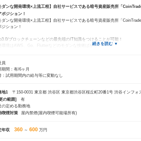
モダンな開発環境×上流工程】自社サービスである暗号資産販売所「CoinTra
アポジション！
モダンな開発環境×上流工程】自社サービスである暗号資産販売所「CoinTra
ポジション！
eb3.0/ブロックチェーンなどの最先端のIT知識をつけることが可能！
発環境はAWS、Go、Flutterなどのモダンな技術ばかり！
んなCoinTradeサービスのフロントエンドエンジニアとして要件定義などの
担当していただきます！
社員
用期間：有/6ヶ月
具体的な業務内容
考：試用期間内の給与等に変動なし
新機能開発及び新規サービスの立ち上げ
既存サービスの機能追加、改善、運用
アプリのUI／UX改善
務地1
〒150-0031 東京都 渋谷区 東京都渋谷区桜丘町20番1号 渋谷インフォ
開発環境の改善
更の範囲]
有
委託先のベンダーコントロール
社の定める勤務地
動喫煙対策
屋内禁煙(屋内喫煙可能場所有)
コがPoint★
上流工程にチャレンジ＞
社ではメンバー社員でも大きな裁量の下で働いて頂ける環境をご用意しており
360
600
定年収
～
万円
のためメンバー社員も要件定義などの上流工程からアサインいただくため、
期にスキルアップが可能！