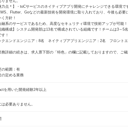
ありません。
魅力点＊】・toCサービスのネイティブアプリ開発にチャレンジできる環境で
AWS、Flutter、Goなどの最新技術を開発環境に取り入れており、今後も
いく方針！
金融系のサービスであるため、高度なセキュリティ環境で技術アップが可能！
組織構成】システム開発部は13名で構成されている組織です！チームは3～5
です！
ックエンドエンジニア：8名 ネイティブアプリエンジニア：2名 フロントエ
業務詳細の続きは、求人票下部の「特色」の欄に記載しておりますので、ご確
更の範囲：有
社の定める業務
eactを用いた開発経験2年以上
には必要ありません。
問