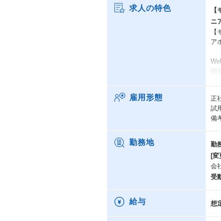
求人の特色
【
ニ
【
ア
W
開
そ
て
雇用形態
正
試
■
備
・
・
・
勤務地
勤
・
[変
・
会
受
★コ
＜
同
給与
想
そ
早