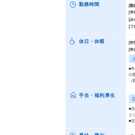
勤務時間
[勤
＜
[
社
[み
あ
[
技
資
休日・休暇
技
[年
[
開
開
■
・O
の
・デ
（
・
・フ
手当・福利厚生
・フ
・
・
■
・I
と
■
■
・
・バ