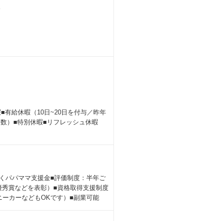
分
・暗号資産の情報共有サークルなどが
■有給休暇（10日~20日を付与／昨年
多数）■特別休暇■リフレッシュ休暇
働くパパママ支援金■評価制度：半年ご
優秀賞などを表彰）■資格取得支援制度
ニーカーなどもOKです）■副業可能