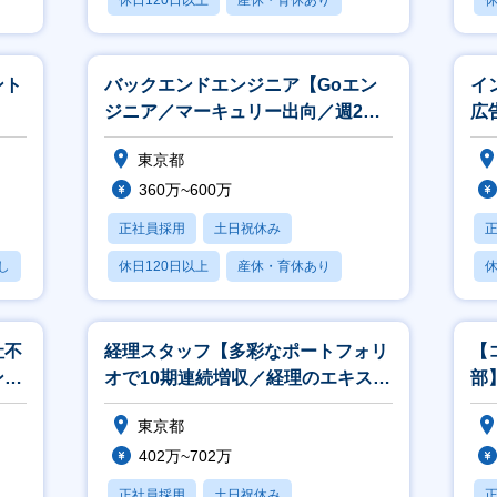
休日120日以上
産休・育休あり
休
賞与あり
ント
バックエンドエンジニア【Goエン
イ
ジニア／マーキュリー出向／週2リ
広告
モート可】
ー
東京都
360万~600万
正社員採用
土日祝休み
し
休日120日以上
産休・育休あり
休
賞与あり
社不
経理スタッフ【多彩なポートフォリ
【
ンジ
オで10期連続増収／経理のエキスパ
部
ート目指せる／リモート週2】
東京都
402万~702万
正社員採用
土日祝休み