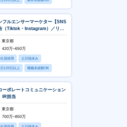
日120日以上
業界未経験OK
産休・育休あり
ンフルエンサーマーケター【SNS
（Tiktok・Instagram）／リモ
ト・フレックス】
東京都
420万~650万
正社員採用
土日祝休み
日120日以上
職種未経験OK
産休・育休あり
コーポレートコミュニケーション
】IR担当
東京都
700万~850万
正社員採用
土日祝休み