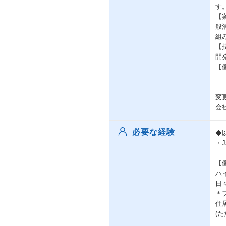
す
【
般
組
【
開発
【
変
会
必要な経験
◆
・J
【
ハ
日
＊
住
(