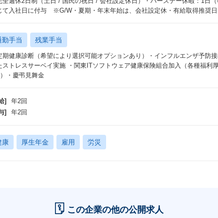
完全週休2日制（土日 / 国民の祝日 / 会社設定休日）・バースデー休暇：1日
じて入社日に付与 ※G/W・夏期・年末年始は、会社設定休・有給取得推奨
通勤手当
残業手当
定期健康診断（希望により選択可能オプションあり）・インフルエンザ予防接
ストレスサーベイ実施 ・関東ITソフトウェア健康保険組合加入（各種福利厚生 利用可能：h
jp/）・慶弔見舞金
給]
年2回
与]
年2回
健康
厚生年金
雇用
労災
この企業の他の公開求人