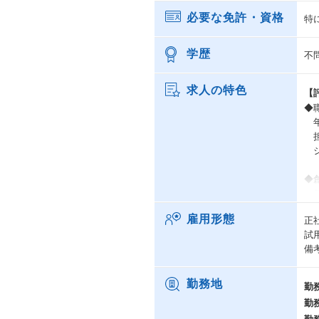
必要な免許・資格
特
学歴
不
求人の特色
【
◆
年
担
ジ
◆
年
担
雇用形態
正
賞
試
備
【
◆ハ
勤務地
勤
-
勤
資