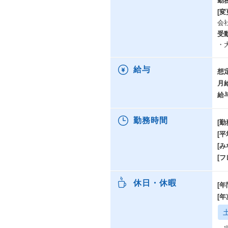
勤
◆
[変
-
会
◆
-
受
◆
・
-
給与
想
月
給
勤務時間
[勤
[
[み
[
休日・休暇
[年
[