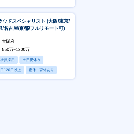
賞与あり
ラウドスペシャリスト (大阪/東京/
根/名古屋/京都/フルリモート可)
大阪府
550万~1200万
正社員採用
土日祝休み
日120日以上
産休・育休あり
賞与あり