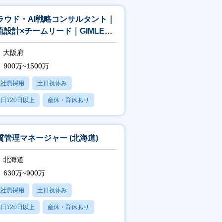
ラウド・AI戦略コンサルタント｜
流設計×チームリード｜GIMLE事
The AI Allian
大阪府
900万~1500万
正社員採用
土日祝休み
日120日以上
産休・育休あり
賞与あり
質管理マネージャー (北海道)
北海道
630万~900万
正社員採用
土日祝休み
日120日以上
産休・育休あり