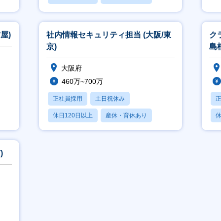
賞与あり
屋)
社内情報セキュリティ担当 (大阪/東
ク
京)
島
大阪府
460万~700万
正社員採用
土日祝休み
休日120日以上
産休・育休あり
休
賞与あり
)