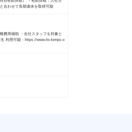
（特別有給休暇） ・有給休暇：入社月
日と合わせて長期連休を取得可能
種費用補助 ・全社スタッフを対象と
ttps://www.its-kenpo.o