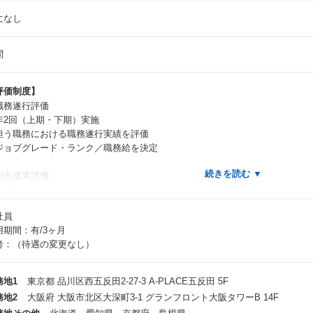
になし
問
評価制度】
職務遂行評価
2回（上期・下期）実施
う職務における職務遂行実績を評価
ョブグレード・ランク／職務給を決定
創出成果評価
2回（上期・下期）実施
う職務において創出した成果を評価
社員
与支給額を決定
用期間：有/3ヶ月
考：（待遇の変更なし）
その他制度】
ピチャン制度：上限2,000円 / 月
務地1
東京都 品川区西五反田2-27-3 A-PLACE五反田 5F
 偶発的な出会い、部門を超えたコミュニケーションを積極的に支援すること
務地2
大阪府 大阪市北区大深町3-1 グランフロント大阪タワーB 14F
する費用を補助