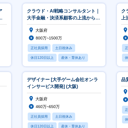
ア
クラウド・AI戦略コンサルタント｜
ク
ビ
大手金融・決済系顧客の上流から納
上
品まで担当【The AI Alli
業【
大阪府
800万~1500万
正社員採用
土日祝休み
休日120日以上
産休・育休あり
休
賞与あり
デザイナー [大手ゲーム会社オンラ
品
インサービス開発] (大阪)
大阪府
460万~650万
正社員採用
土日祝休み
休
休日120日以上
産休・育休あり