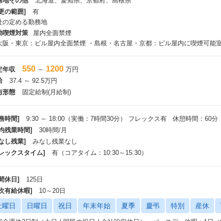
務地その他
北海道、愛知県、京都府、島根県
表彰制度
更の範囲]
有
 社長賞、CEO賞、CTO賞、新人賞等（賞金あり）
社の定める勤務地
LOCKER制度（備品貸し出し制度）
 会社保有の撮影機材や最新のデバイスなどを無料でレンタル可能
動喫煙対策
屋内全面禁煙
資格取得支援
大阪・東京：ビル屋内全面禁煙 ・島根・名古屋・京都：ビル屋内に喫煙可能
 会社が承認する資格の受験料を補助
550
1200
定年収
～
万円
給
37.4 ～ 92.5万円
与形態
固定給制(月給制)
務時間]
9:30 ～ 18:00（実働：7時間30分） フレックス有 休憩時間：60分
平均残業時間]
30時間/月
なし残業]
みなし残業なし
フレックスタイム]
有（コアタイム：10:30～15:30）
間休日]
125日
年次有給休暇]
10～20日
土曜日
日曜日
祝日
年末年始
夏季
慶弔
特別
産休