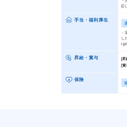
・
応
手当・福利厚生
・
した
r.
昇給・賞与
[昇
[賞
保険