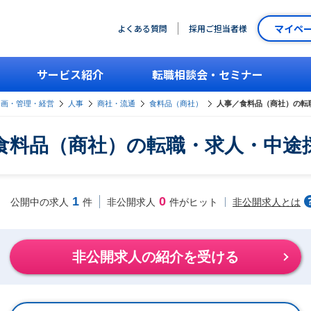
マイペ
よくある質問
採用ご担当者様
サービス紹介
転職相談会・セミナー
企画・管理・経営
人事
商社・流通
食料品（商社）
人事／食料品（商社）の転
食料品（商社）の転職・求人・中途
1
0
非公開求人とは
公開中の求人
件
非公開求人
件がヒット
非公開求人の紹介を受ける