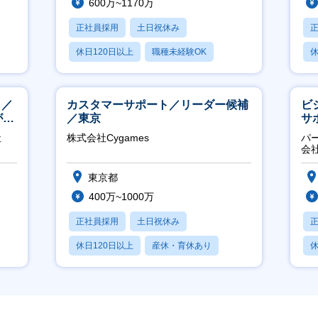
600万~1170万
正社員採用
土日祝休み
休日120日以上
職種未経験OK
休
産休・育休あり
月
し／
カスタマーサポート／リーダー候補
ビ
が身
／東京
サ
力
社
株式会社Cygames
パ
推
会
東京都
400万~1000万
正社員採用
土日祝休み
休日120日以上
産休・育休あり
休
月残業20時間以内