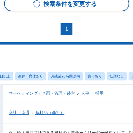
検索条件を変更する
1
ス
0日以上
産休・育休あり
月残業20時間以内
賞与あり
転勤なし
マーケティング・企画・管理・経営
人事
採用
商社・流通
食料品（商社）
食品輸入専門商社である当社の人事チームリーダー候補として、