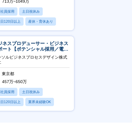
713万~1049万
正社員採用
土日祝休み
日120日以上
産休・育休あり
残業20時間以内
ジネスプロデューサー・ビジネス
ポート【ポテンシャル採用／電
・ガス等の民間向けプロジェクト
ーソルビジネスプロセスデザイン株式
進】
社
東京都
457万~650万
正社員採用
土日祝休み
日120日以上
業界未経験OK
産休・育休あり