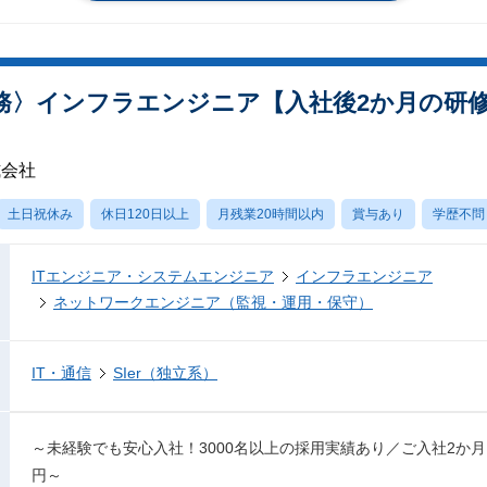
務〉インフラエンジニア【入社後2か月の研
式会社
土日祝休み
休日120日以上
月残業20時間以内
賞与あり
学歴不問
ITエンジニア・システムエンジニア
インフラエンジニア
ネットワークエンジニア（監視・運用・保守）
IT・通信
SIer（独立系）
～未経験でも安心入社！3000名以上の採用実績あり／ご入社2か月
円～