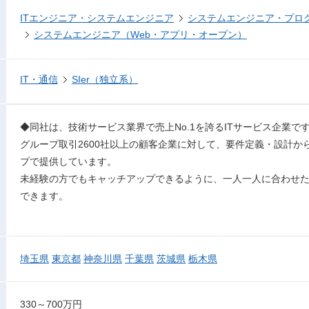
ITエンジニア・システムエンジニア
システムエンジニア・プロ
システムエンジニア（Web・アプリ・オープン）
IT・通信
SIer（独立系）
◆同社は、技術サービス業界で売上No.1を誇るITサービス企業で
グループ取引2600社以上の顧客企業に対して、要件定義・設計か
プで提供しています。
未経験の方でもキャッチアップできるように、一人一人に合わせ
できます。
埼玉県
東京都
神奈川県
千葉県
茨城県
栃木県
330～700万円