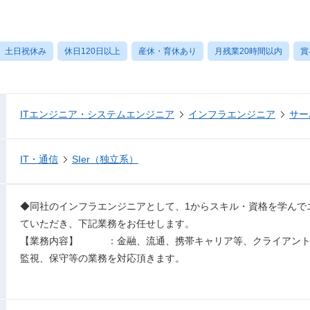
土日祝休み
休日120日以上
産休・育休あり
月残業20時間以内
賞
ITエンジニア・システムエンジニア
インフラエンジニア
サー
IT・通信
SIer（独立系）
◆同社のインフラエンジニアとして、1からスキル・資格を学んで
ていただき、下記業務をお任せします。
【業務内容】 ：金融、流通、携帯キャリア等、クライアント
監視、保守等の業務を対応頂きます。