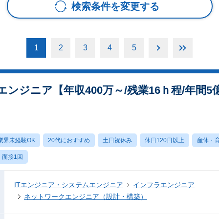
検索条件を変更する
1
2
3
4
5
ンジニア【年収400万～/残業16ｈ程/年間
業界未経験OK
20代におすすめ
土日祝休み
休日120日以上
産休・
面接1回
ITエンジニア・システムエンジニア
インフラエンジニア
ネットワークエンジニア（設計・構築）