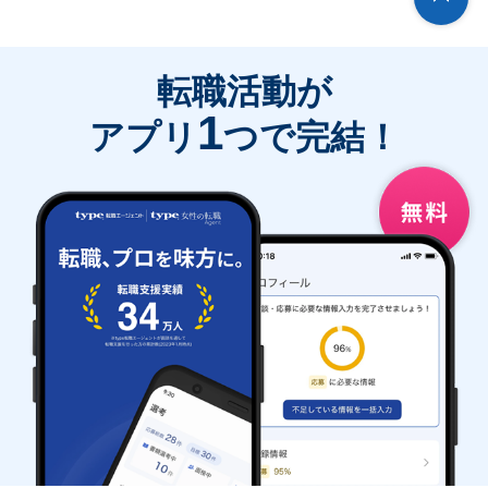
転職活動が
1
アプリ
つで完結！