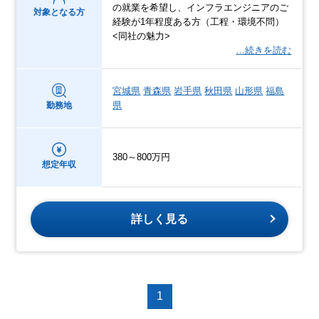
の就業を希望し、インフラエンジニアのご
対象となる方
経験が1年程度ある方（工程・環境不問）
<同社の魅力>
…続きを読む
宮城県
青森県
岩手県
秋田県
山形県
福島
県
勤務地
380～800万円
想定年収
詳しく見る
1