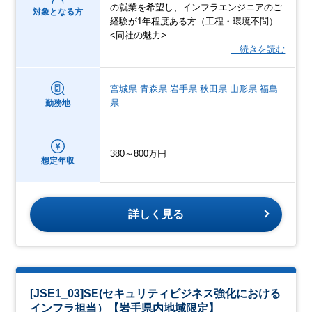
の就業を希望し、インフラエンジニアのご
対象となる方
経験が1年程度ある方（工程・環境不問）
<同社の魅力>
…続きを読む
宮城県
青森県
岩手県
秋田県
山形県
福島
県
勤務地
380～800万円
想定年収
詳しく見る
[JSE1_03]SE(セキュリティビジネス強化における
インフラ担当）【岩手県内地域限定】