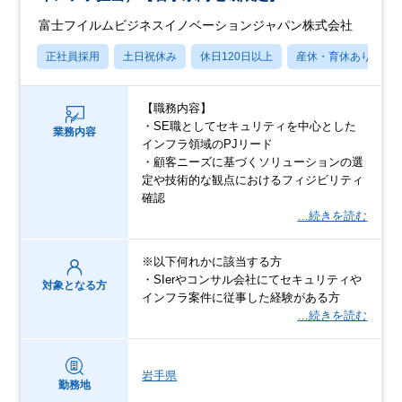
富士フイルムビジネスイノベーションジャパン株式会社
正社員採用
土日祝休み
休日120日以上
産休・育休あり
【職務内容】
・SE職としてセキュリティを中心とした
業務内容
インフラ領域のPJリード
・顧客ニーズに基づくソリューションの選
定や技術的な観点におけるフィジビリティ
確認
…続きを読む
※以下何れかに該当する方
・SIerやコンサル会社にてセキュリティや
対象となる方
インフラ案件に従事した経験がある方
…続きを読む
岩手県
勤務地