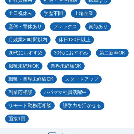
正社員採用
社宅・住宅補助
転勤なし
土日祝休み
学歴不問
上場企業
産休・育休あり
フレックス
賞与あり
月残業20時間以内
休日120日以上
20代におすすめ
30代におすすめ
第二新卒OK
職種未経験OK
業界未経験OK
職種・業界未経験OK
スタートアップ
副業応相談
パパママ社員活躍中
リモート勤務応相談
語学力を活かせる
面接1回