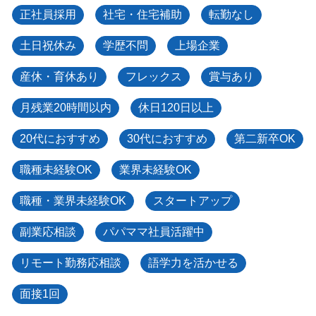
正社員採用
社宅・住宅補助
転勤なし
土日祝休み
学歴不問
上場企業
産休・育休あり
フレックス
賞与あり
月残業20時間以内
休日120日以上
20代におすすめ
30代におすすめ
第二新卒OK
職種未経験OK
業界未経験OK
職種・業界未経験OK
スタートアップ
副業応相談
パパママ社員活躍中
リモート勤務応相談
語学力を活かせる
面接1回