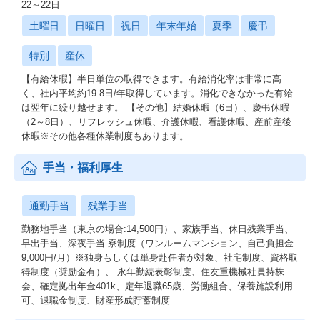
22～22日
土曜日
日曜日
祝日
年末年始
夏季
慶弔
特別
産休
【有給休暇】半日単位の取得できます。有給消化率は非常に高
く、社内平均約19.8日/年取得しています。消化できなかった有給
は翌年に繰り越せます。 【その他】結婚休暇（6日）、慶弔休暇
（2～8日）、リフレッシュ休暇、介護休暇、看護休暇、産前産後
休暇※その他各種休業制度もあります。
手当・福利厚生
通勤手当
残業手当
勤務地手当（東京の場合:14,500円）、家族手当、休日残業手当、
早出手当、深夜手当 寮制度（ワンルームマンション、自己負担金
9,000円/月）※独身もしくは単身赴任者が対象、社宅制度、資格取
得制度（奨励金有）、 永年勤続表彰制度、住友重機械社員持株
会、確定拠出年金401k、定年退職65歳、労働組合、保養施設利用
可、退職金制度、財産形成貯蓄制度