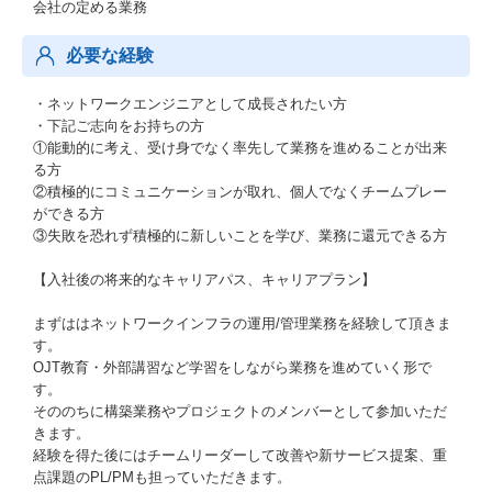
会社の定める業務
必要な経験
・ネットワークエンジニアとして成長されたい方
・下記ご志向をお持ちの方
①能動的に考え、受け身でなく率先して業務を進めることが出来
る方
②積極的にコミュニケーションが取れ、個人でなくチームプレー
ができる方
③失敗を恐れず積極的に新しいことを学び、業務に還元できる方
【入社後の将来的なキャリアパス、キャリアプラン】
まずははネットワークインフラの運用/管理業務を経験して頂きま
す。
OJT教育・外部講習など学習をしながら業務を進めていく形で
す。
そののちに構築業務やプロジェクトのメンバーとして参加いただ
きます。
経験を得た後にはチームリーダーして改善や新サービス提案、重
点課題のPL/PMも担っていただきます。