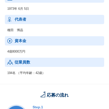
顧客のモノづくりにおける情報管理機能を強化することで様々な
1973年 6月 5日
ムダを排除します。
◆ソフトウェア・システム開発
Host系から、PC、WEB領域まで多様な形態のITシステム開発をし
代表者
ています。
◆データ分析・管理
種田 博晶
顧客のシステム運用管理コストを抑制し、業務に専念いただけるI
T環境をご提供します。
資本金
4億8000万円
従業員数
194名 （平均年齢：42歳）
応募の流れ
Step.1