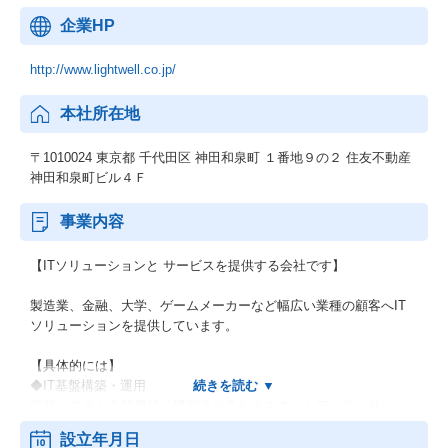
企業HP
http://www.lightwell.co.jp/
本社所在地
〒1010024 東京都 千代田区 神田和泉町 １番地９の２ 住友不動産
神田和泉町ビル４Ｆ
事業内容
【ITソリューションと サービスを提供する会社です】
製造業、金融、大学、ゲームメーカーなど幅広い業種の顧客へIT
ソリューションを提供しています。
【具体的には】
◆IT基盤構築・運用
情報システムを効果的に機能させるためのネットワーク、サーバ
ー、セキュリティ等の基盤の導入を提供致します。
設立年月日
◆設計・製造