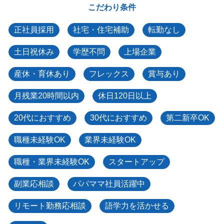
こだわり条件
正社員採用
社宅・住宅補助
転勤なし
土日祝休み
学歴不問
上場企業
産休・育休あり
フレックス
賞与あり
月残業20時間以内
休日120日以上
20代におすすめ
30代におすすめ
第二新卒OK
職種未経験OK
業界未経験OK
職種・業界未経験OK
スタートアップ
副業応相談
パパママ社員活躍中
リモート勤務応相談
語学力を活かせる