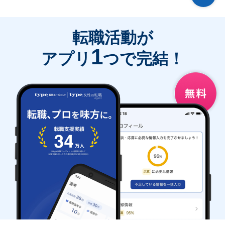
転職活動が
1
アプリ
つで完結！