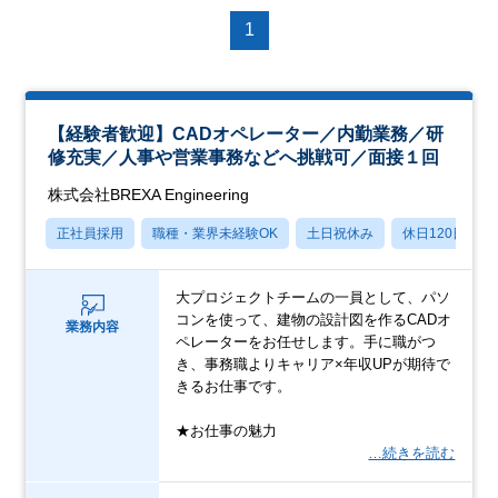
1
【経験者歓迎】CADオペレーター／内勤業務／研
修充実／人事や営業事務などへ挑戦可／面接１回
株式会社BREXA Engineering
正社員採用
職種・業界未経験OK
土日祝休み
休日120日以上
大プロジェクトチームの一員として、パソ
コンを使って、建物の設計図を作るCADオ
業務内容
ペレーターをお任せします。手に職がつ
き、事務職よりキャリア×年収UPが期待で
きるお仕事です。
★お仕事の魅力
…続きを読む