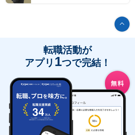
転職活動が
1
アプリ
つで完結！