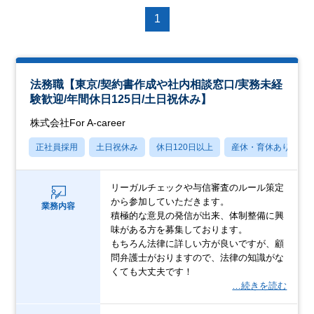
1
法務職【東京/契約書作成や社内相談窓口/実務未経
験歓迎/年間休日125日/土日祝休み】
株式会社For A-career
正社員採用
土日祝休み
休日120日以上
産休・育休あり
リーガルチェックや与信審査のルール策定
から参加していただきます。
業務内容
積極的な意見の発信が出来、体制整備に興
味がある方を募集しております。
もちろん法律に詳しい方が良いですが、顧
問弁護士がおりますので、法律の知識がな
くても大丈夫です！
…続きを読む