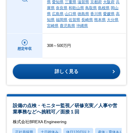
県
愛知県
三重県
滋賀県
京都府
大阪府
兵
庫県
奈良県
和歌山県
鳥取県
島根県
岡山
県
広島県
山口県
徳島県
香川県
愛媛県
高
知県
福岡県
佐賀県
長崎県
熊本県
大分県
宮崎県
鹿児島県
沖縄県
308～500万円
想定年収
詳しく見る
設備の点検・モニター監視／研修充実／人事や営
業事務などへ挑戦可／面接１回
株式会社BREXA Engineering
正社員採用
土日祝休み
休日120日以上
産休・育休あり