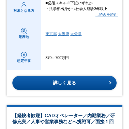
■必須スキル※下記いずれか
・法学部出身かつ社会人経験3年以上
対象となる方
…続きを読む
東京都
大阪府
大分県
勤務地
370～700万円
想定年収
詳しく見る
【経験者歓迎】CADオペレーター／内勤業務／研
修充実／人事や営業事務などへ挑戦可／面接１回