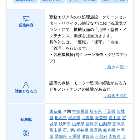
勤務エリア内の水処理施設・クリーンセン
ター・リサイクル施設などにおける環境プ
業務内容
ラントにて、機械設備の『点検・監視・メ
ンテナンス』業務を担当頂きます。
具体的には、「運転」「保守」「点検」
「管理」を行います。
・各種機械操作(クレーン操作・グリスアッ
プ）
…続きを読む
設備の点検・モニター監視の経験がある方
ビルメンテナンスの経験がある方
対象となる方
…続きを読む
東京都
全国
神奈川県
埼玉県
千葉県
茨城
県
栃木県
群馬県
北海道
青森県
岩手県
宮
勤務地
城県
秋田県
山形県
福島県
山梨県
新潟県
富山県
石川県
福井県
長野県
岐阜県
静岡
県
愛知県
三重県
滋賀県
京都府
大阪府
兵