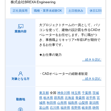
株式会社BREXA Engineering
正社員採用
職種・業界未経験OK
土日祝休み
休日120日以上
大プロジェクトチームの一員として、パソ
コンを使って、建物の設計図を作るCADオ
業務内容
ペレーターをお任せします。手に職がつ
き、事務職よりキャリア×年収UPが期待で
きるお仕事です。
★お仕事の魅力
…続きを読む
・CADオペレーターの経験者歓迎
…続きを読む
対象となる方
東京都
全国
神奈川県
埼玉県
千葉県
茨城
県
栃木県
群馬県
北海道
青森県
岩手県
宮
勤務地
城県
秋田県
山形県
福島県
山梨県
新潟県
富山県
石川県
福井県
長野県
岐阜県
静岡