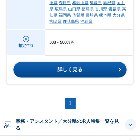
庫県
奈良県
和歌山県
鳥取県
島根県
岡山
県
広島県
山口県
徳島県
香川県
愛媛県
高
知県
福岡県
佐賀県
長崎県
熊本県
大分県
宮崎県
鹿児島県
沖縄県
308～500万円
想定年収
詳しく見る
1
事務・アシスタント／大分県の求人特集一覧を見
る