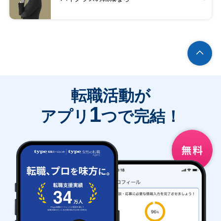
転職活動が
1
アプリ
つで完結！