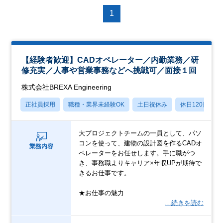
1
【経験者歓迎】CADオペレーター／内勤業務／研
修充実／人事や営業事務などへ挑戦可／面接１回
株式会社BREXA Engineering
正社員採用
職種・業界未経験OK
土日祝休み
休日120日以上
大プロジェクトチームの一員として、パソ
コンを使って、建物の設計図を作るCADオ
業務内容
ペレーターをお任せします。手に職がつ
き、事務職よりキャリア×年収UPが期待で
きるお仕事です。
★お仕事の魅力
…続きを読む