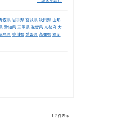
…続きを読む
青森県
岩手県
宮城県
秋田県
山形
県
愛知県
三重県
滋賀県
京都府
大
徳島県
香川県
愛媛県
高知県
福岡
1-2 件表示