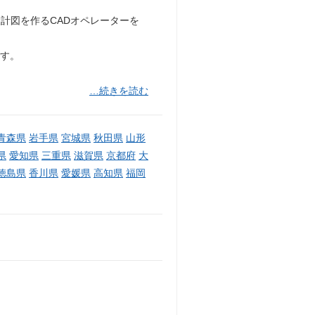
計図を作るCADオペレーターを
です。
…続きを読む
青森県
岩手県
宮城県
秋田県
山形
県
愛知県
三重県
滋賀県
京都府
大
徳島県
香川県
愛媛県
高知県
福岡