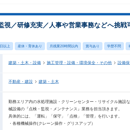
監視／研修充実／人事や営業事務などへ挑戦
0日以上
産休・育休あり
月残業20時間以内
賞与あり
学歴不問
建築・土木・設備
施工管理・設備・環境保全・その他
設備保
不動産・建設
建築・土木
勤務エリア内の水処理施設・クリーンセンター・リサイクル施設
械設備の『点検・監視・メンテナンス』業務を担当頂きます。
具体的には、「運転」「保守」「点検」「管理」を行います。
・各種機械操作(クレーン操作・グリスアップ）