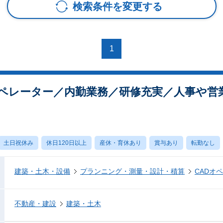
検索条件を変更する
1
オペレーター／内勤業務／研修充実／人事や営
土日祝休み
休日120日以上
産休・育休あり
賞与あり
転勤なし
建築・土木・設備
プランニング・測量・設計・積算
CADオ
不動産・建設
建築・土木