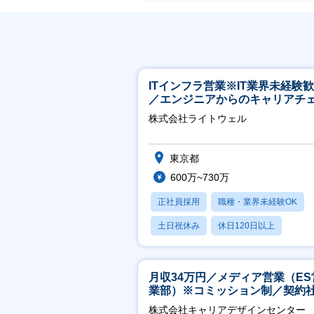
ITインフラ営業※IT業界未経験
／エンジニアからのキャリアチ
ジ可※【週3～4日リモート可能
株式会社ライトウェル
東京都
600万~730万
正社員採用
職種・業界未経験OK
土日祝休み
休日120日以上
月残業20時間以内
月収34万円／メディア営業（ES
業部）※コミッション制／契約
※4年目以降無期化
株式会社キャリアデザインセンター