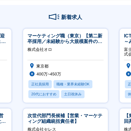
新着求人
歓迎
マーケティング職（東京）【第二新
I
ェン
卒採用／未経験から大規模案件のマ
～
】
ーケティングが経験できる／研修充
2
株式会社オロ
富
実】
式
東京都
400万~450万
正社員採用
職種・業界未経験OK
20代におすすめ
土日祝休み
休
休日120日以上
月
営
次世代部門長候補【営業・マーケテ
【
社員
ィング組織統括責任者】
回
ジ
株式会社セレス
株