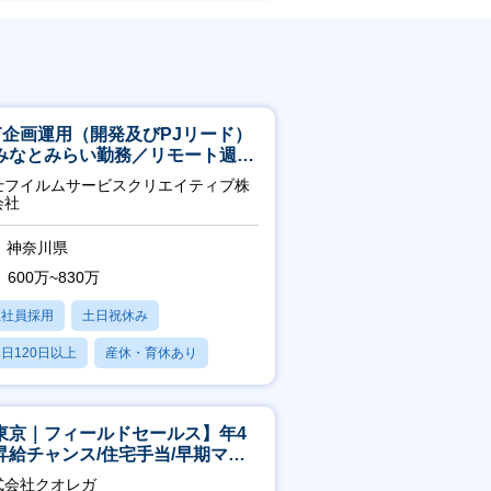
CT企画運用（開発及びPJリード）
みなとみらい勤務／リモート週
OK／業務改善～
士フイルムサービスクリエイティブ株
会社
神奈川県
600万~830万
正社員採用
土日祝休み
日120日以上
産休・育休あり
残業20時間以内
東京｜フィールドセールス】年4
昇給チャンス/住宅手当/早期マネ
メント機会あり！
式会社クオレガ