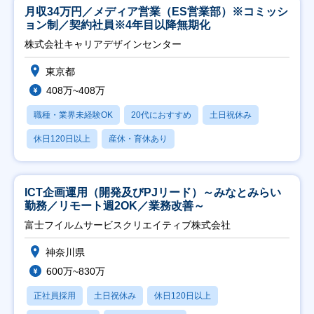
月収34万円／メディア営業（ES営業部）※コミッシ
ョン制／契約社員※4年目以降無期化
株式会社キャリアデザインセンター
東京都
408万~408万
職種・業界未経験OK
20代におすすめ
土日祝休み
休日120日以上
産休・育休あり
ICT企画運用（開発及びPJリード）～みなとみらい
勤務／リモート週2OK／業務改善～
富士フイルムサービスクリエイティブ株式会社
神奈川県
600万~830万
正社員採用
土日祝休み
休日120日以上