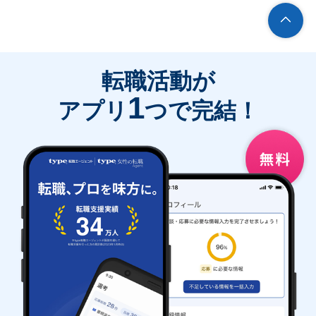
転職活動が
1
アプリ
つで完結！