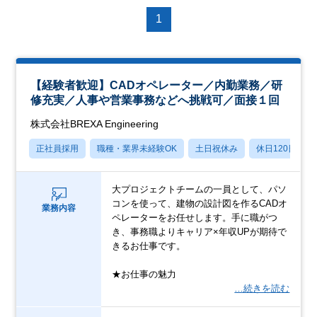
1
【経験者歓迎】CADオペレーター／内勤業務／研
修充実／人事や営業事務などへ挑戦可／面接１回
株式会社BREXA Engineering
正社員採用
職種・業界未経験OK
土日祝休み
休日120日以上
大プロジェクトチームの一員として、パソ
コンを使って、建物の設計図を作るCADオ
業務内容
ペレーターをお任せします。手に職がつ
き、事務職よりキャリア×年収UPが期待で
きるお仕事です。
★お仕事の魅力
…続きを読む